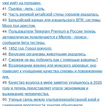
уже идёт на поправку.
41.
Пьедра - дель - соль.
42.
Часть великой китайской стены городом оказалась.
43.
Бельгийский капкан для израильского ВПК: системы
Moog под арестом.
44.
Пользователи Telegram Premium в России теперь
автоматически подключаются к Mtproto - прокси -
сообщили бета-тестеры.
45.
1852 год. Город рокуолл.
46.
Вендские организмы животными оказались.
47.
Сможем ли мы победить рак с помощью вакцины?
48.
Воздержание вредно для мужского здоровья: оно
приводит к ухудшению качества спермы и повреждению
днк.
49.
Качество воздуха в мире заметно ухудшилось в 2025
году и теперь представляет угрозу экономикам и
выживанию человечества.
50.
Ученые связь между ультрапереработанной едой и
снижением вероятности зачатия обнаружили.