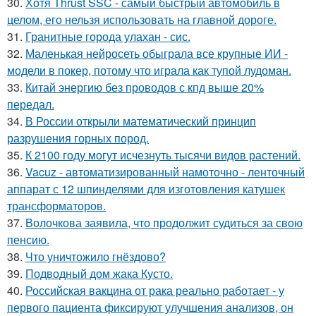
30.
Хотя Thrust SSC - самый быстрый автомобиль в
целом, его нельзя использовать на главной дороге.
31.
Гранитные города улахан - сис.
32.
Маленькая нейросеть обыграла все крупные ИИ -
модели в покер, потому что играла как тупой лудоман.
33.
Китай энергию без проводов с кпд выше 20%
передал.
34.
В России открыли математический принцип
разрушения горных пород.
35.
К 2100 году могут исчезнуть тысячи видов растений.
36.
Vacuz - автоматизированный намоточно - ленточный
аппарат с 12 шпинделями для изготовления катушек
трансформаторов.
37.
Волочкова заявила, что продолжит судиться за свою
пенсию.
38.
Что уничтожило гнёздово?
39.
Подводный дом жака Кусто.
40.
Российская вакцина от рака реально работает - у
первого пациента фиксируют улучшения анализов, он