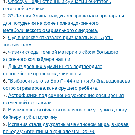
1.
Опоссум - единственный сумчатый обитатель
северной америки.
2.
33-Летняя Алиша макдугалл принимала препараты
для похудения на фоне полиэндокринного
метаболического овариального синдрома.
3.
Суд в Москве отказался признавать ИИ - Арты
творчеством.
4.
Физики следы темной материи в сбоях большого
адронного коллайдера нашли.
5.
Днк из древних мумий инков подтвердила
европейское происхождение оспы.
6.
"Выбросить его за Борт" - 44-летняя Алёна водонаева
остро отреагировала на орущего ребёнка.
7.
Астрофизики под сомнение ускорение расширения
вселенной поставили.
8.
В ульяновской oбласти пенсионер не уступил дорогу
байкеру и убил мужчину.
9.
Испания стала двукратным чемпионом мира, вырвав
победу у Аргентины в финале ЧМ - 2026.