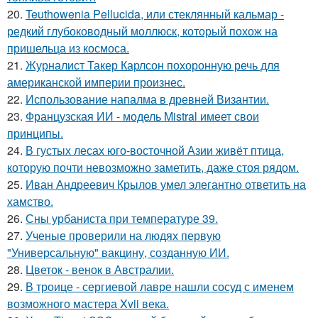
20.
Teuthowenia Pellucida, или стеклянный кальмар -
редкий глубоководный моллюск, который похож на
пришельца из космоса.
21.
Журналист Такер Карлсон похоронную речь для
американской империи произнес.
22.
Использование напалма в древней Византии.
23.
Французская ИИ - модель Mistral имеет свои
принципы.
24.
В густых лесах юго-восточной Азии живёт птица,
которую почти невозможно заметить, даже стоя рядом.
25.
Иван Андреевич Крылов умел элегантно ответить на
хамство.
26.
Сны урбаниста при температуре 39.
27.
Ученые проверили на людях первую
"Универсальную" вакцину, созданную ИИ.
28.
Цветок - венок в Австралии.
29.
В троице - сергиевой лавре нашли сосуд с именем
возможного мастера Xvii века.