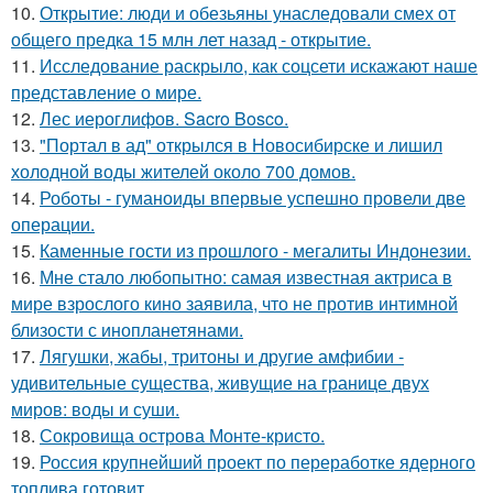
10.
Открытие: люди и обезьяны унаследовали смех от
общего предка 15 млн лет назад - открытие.
11.
Исследование раскрыло, как соцсети искажают наше
представление о мире.
12.
Лес иероглифов. Sacro Bosco.
13.
"Портал в ад" открылся в Новосибирске и лишил
холодной воды жителей около 700 домов.
14.
Роботы - гуманоиды впервые успешно провели две
операции.
15.
Каменные гости из прошлого - мегалиты Индонезии.
16.
Мне стало любопытно: самая известная актриса в
мире взрослого кино заявила, что не против интимной
близости с инопланетянами.
17.
Лягушки, жабы, тритоны и другие амфибии -
удивительные существа, живущие на границе двух
миров: воды и суши.
18.
Сокровища острова Монте-кристо.
19.
Россия крупнейший проект по переработке ядерного
топлива готовит.