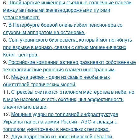
6.
Швейцарские инженеры съёмные солнечные панели
между активными железнодорожными путями
устанавливают.
7.
В Петербурге боевой олень избил пенсионера со
слуховым аппаратом на остановке.
8.
Сын украинского бизнесмена, который мог погибнуть
при взрыве в монако, связан с сетью мошеннических
Колл - центров.
9.
Российские компании активно развивают собственные
технологические решения взамен иностранным.
10.
Медуза цефея - один из самых необычных
обитателей тропических морей.
11.
Стрекозы считаются эталоном мастерства в небе, но
в мире насекомых есть охотник, чья эффективность
значительно выше.
12.
Мощные удары по топливной инфраструктуре
Украины нанесла армия России - АЗС и склады с
топливом уничтожены в нескольких регионах.
13.
Двух подростков из новосибирской области