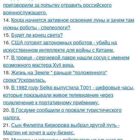
приговорили за попытку отравить российского
военнослужащего.
14.
Когда начнется активное освоение луны и зачем там
нужны роботы - спелеологи?
15.
Будет ли конец света?
16.
США готовят автономных роботов - убийц на
искусственном интеллекте для войны с Китаем.
17.
В троице - сергиевой лавре нашли сосуд с именем
возможного мастера Xvii века.
18.
Жизнь на Земле " раньше "положенного"
срока"Ускорилась.
19.
В 1982 году Seiko выпустила T001 - цифровые часы,
которые показывали живое телевидение через
подключение к портативному приёмнику.
20.
В Госдуме сообщили о провале туристического
налога.
21.
Сын Филиппa Киркоровa выбрал другой путь -
Mартин не хочет в шоy-бизнес.
22.
Мужчины и женщины действительно слышат по-