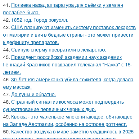
41.
Полвека назад аппаратура для съёмки у землян
послабее была.
42.
1852 год. Город рокуолл.
43.
США планируют изменить систему поставок лекарств
от малярии и вич в бедные страны - это может привести
к дефициту препаратов.
44.
Свиную сперму превратили в лекарство.
45.
Президент российской академии наук академик
Геннадий Красников поздравил телеканал "Наука" с 15-
летием.
46.
30-Летняя американка убила сожителя, когда делала
ему массаж.
47.
До луны и обратно.
48.
Странный сигнал из космоса может подтвердить
существование первичных черных дыр.
49.
Квокка - это маленькое млекопитающее, обитающее
на Западе Австралии, особенно на острове роттнест.
50.
Качество воздуха в мире заметно ухудшилось в 2025
году и теперь представляет угрозу экономикам и