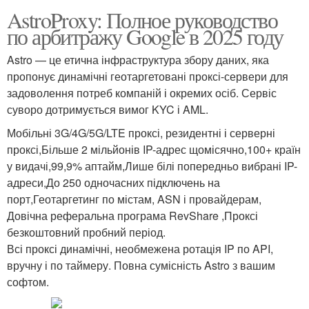
AstroProxy: Полное руководство
по арбитражу Google в 2025 году
Astro — це етична інфраструктура збору даних, яка
пропонує динамічні геотаргетовані проксі-сервери для
задоволення потреб компаній і окремих осіб. Сервіс
суворо дотримується вимог KYC і AML.
Мобільні 3G/4G/5G/LTE проксі, резидентні і серверні
проксі,Більше 2 мільйонів IP-адрес щомісячно,100+ країн
у видачі,99,9% аптайм,Лише білі попередньо вибрані IP-
адреси,До 250 одночасних підключень на
порт,Геотаргетинг по містам, ASN і провайдерам,
Довічна реферальна програма RevShare ,Проксі
безкоштовний пробний період.
Всі проксі динамічні, необмежена ротація IP по API,
вручну і по таймеру. Повна сумісність Astro з вашим
софтом.