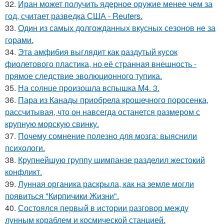
32.
Иран может получить ядерное оружие менее чем за
год, считает разведка США - Reuters.
33.
Один из самых долгожданных вкусных сезонов не за
горами.
34.
Эта амфибия выглядит как раздутый кусок
фиолетового пластика, но её странная внешность -
прямое следствие эволюционного тупика.
35.
На солнце произошла вспышка M4. 3.
36.
Пара из Канады приобрела крошечного поросенка,
рассчитывая, что он навсегда останется размером с
крупную морскую свинку.
37.
Почему сомнение полезно для мозга: выяснили
психологи.
38.
Крупнейшую группу шимпанзе разделил жестокий
конфликт.
39.
Лунная органика раскрыла, как на земле могли
появиться "Кирпичики Жизни".
40.
Состоялся первый в истории разговор между
лунным кораблем и космической станцией.