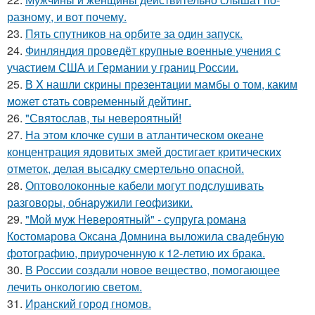
разному, и вот почему.
23.
Пять спутников на орбите за один запуск.
24.
Финляндия проведёт крупные военные учения с
участием США и Германии у границ России.
25.
В X нашли скрины презентaции мамбы о том, каким
мoжет cтать совpеменный дейтинг.
26.
"Святослав, ты невероятный!
27.
На этом клочке суши в атлантическом океане
концентрация ядовитых змей достигает критических
отметок, делая высадку смертельно опасной.
28.
Оптоволоконные кабели могут подслушивать
разговоры, обнаружили геофизики.
29.
"Мой муж Невероятный" - супруга романа
Костомарова Оксана Домнина выложила свадебную
фотографию, приуроченную к 12-летию их брака.
30.
В России создали новое вещество, помогающее
лечить онкологию светом.
31.
Иранский город гномов.