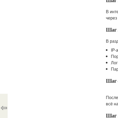
Шаг 2
В инт
через
Шаг 
В раз
IP-
Пор
Лог
Пар
Шаг 
После
всё н
⇦
Шаг 