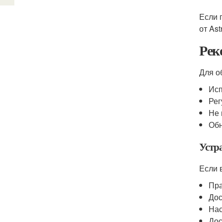
Если 
от As
Рек
Для о
Исп
Рег
Не 
Обн
Устр
Если 
Пра
Дос
Нас
Дос