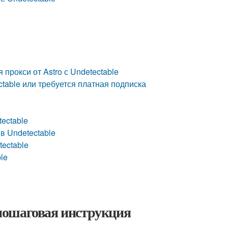
рокси от Astro с Undetectable
ctable или требуется платная подписка
tectable
в Undetectable
tectable
le
: пошаговая инструкция