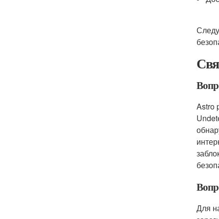
Следу
безоп
Свя
Вопро
Astro
Undet
обнар
интер
забло
безоп
Вопро
Для н