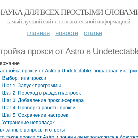
НАУКА ДЛЯ ВСЕХ ПРОСТЫМИ СЛОВАМ
самый лучший сайт c познавательной информацией.
главная
новости
статьи
тройка прокси от Astro в Undetectab
ержание
астройка прокси от Astro в Undetectable: пошаговая инстру
Выбор типа прокси
Шаг 1: Запуск программы
Шаг 2: Переход в раздел настроек
Шаг 3: Добавление прокси-сервера
Шаг 4: Проверка работы прокси
Шаг 5: Сохранение настроек
Устранение неполадок
вязанные вопросы и ответы
то такое прокси от Astro и почему он используется в браузе