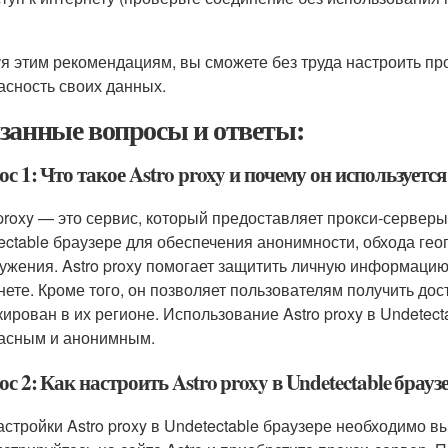
я этим рекомендациям, вы сможете без труда настроить прок
асность своих данных.
занные вопросы и ответы:
с 1: Что такое Astro proxy и почему он используется 
 proxy — это сервис, который предоставляет прокси-серверы
ectable браузере для обеспечения анонимности, обхода ге
ужения. Astro proxy помогает защитить личную информацию 
нете. Кроме того, он позволяет пользователям получить дос
кирован в их регионе. Использование Astro proxy в Undetec
асным и анонимным.
с 2: Как настроить Astro proxy в Undetectable брауз
астройки Astro proxy в Undetectable браузере необходимо 