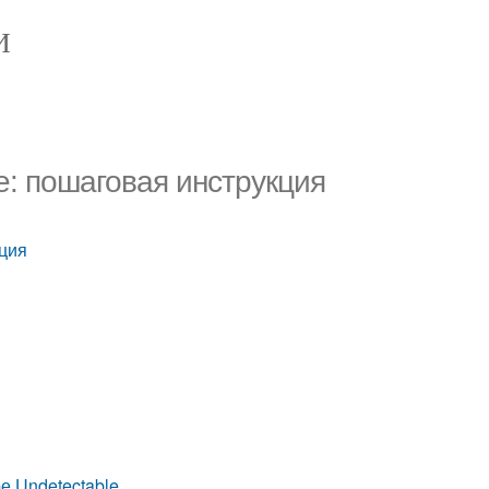
И
le: пошаговая инструкция
кция
ре Undetectable