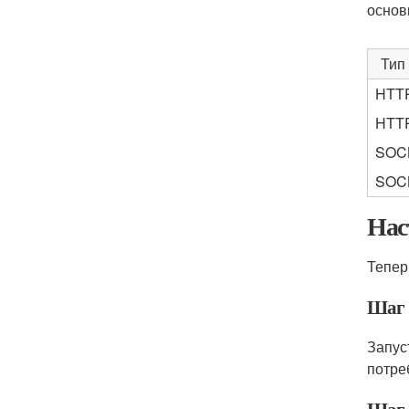
основ
Тип
HTT
HTT
SOC
SOC
Нас
Тепер
Шаг 
Запус
потре