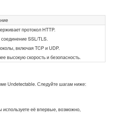
ние
держивает протокол HTTP.
 соединение SSL/TLS.
околы, включая TCP и UDP.
е высокую скорость и безопасность.
ме Undetectable. Следуйте шагам ниже:
ы используете её впервые, возможно,