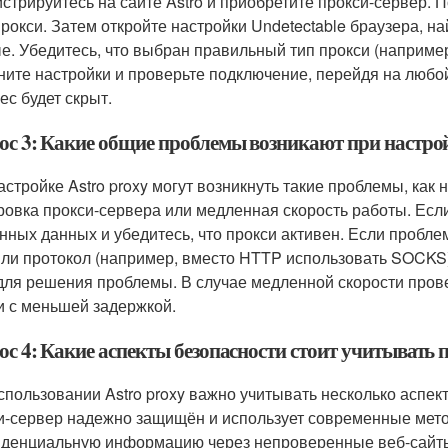
истрируйтесь на сайте Astro и приобретите прокси-сервер. 
прокси. Затем откройте настройки Undetectable браузера, н
е. Убедитесь, что выбран правильный тип прокси (наприм
ните настройки и проверьте подключение, перейдя на любой
ес будет скрыт.
ос 3: Какие общие проблемы возникают при настройк
астройке Astro proxy могут возникнуть такие проблемы, как
ровка прокси-сервера или медленная скорость работы. Если
нных данных и убедитесь, что прокси активен. Если пробле
или протокол (например, вместо HTTP использовать SOCKS)
 для решения проблемы. В случае медленной скорости прове
и с меньшей задержкой.
с 4: Какие аспекты безопасности стоит учитывать 
спользовании Astro proxy важно учитывать несколько аспект
и-сервер надежно защищён и использует современные мет
денциальную информацию через непроверенные веб-сайты, 