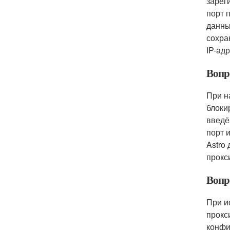
зарег
порт 
данны
сохра
IP-адр
Вопр
При н
блоки
введё
порт 
Astro
прокс
Вопро
При и
прокс
конфи