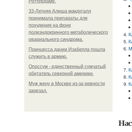
Роттердаме.
33-Летняя Алиша макдугалл
принимала препараты для
похудения на фоне
полиэндокринного метаболического
К
овариального синдрома.
К
М
Принцесса дании Изабелла пошла
служить в армию.
Опоссум - единственный сумчатый
К
обитатель северной америки.
К
К
Mуж жену в Москве из-за ревности
зарезал.
Нас