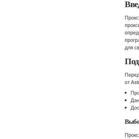
Вве
Прокс
прокс
опред
прогр
для с
Под
Перед
от Ast
Про
Дан
Дос
Выбо
Прокс