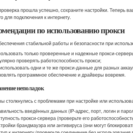
проверка прошла успешно, сохраните настройки. Теперь ва
tro для подключения к интернету.
омендации по использованию прокси
беспечения стабильной работы и безопасности при использ
ользовать только проверенные и надежные прокси-сервер
улярно проверять работоспособность прокси;
использовать одни и те же прокси-данные для разных аккау
овлять программное обеспечение и драйверы вовремя.
анение неполадок
вы столкнулись с проблемами при настройке или использов
вильность введённых данных (IP-адрес, порт, логин и парол
тупность прокси-сервера (проверьте его работоспособность
тройки брандмауэра или антивируса (они могут блокироват
туп к интернету (проверьте соединение без использования 