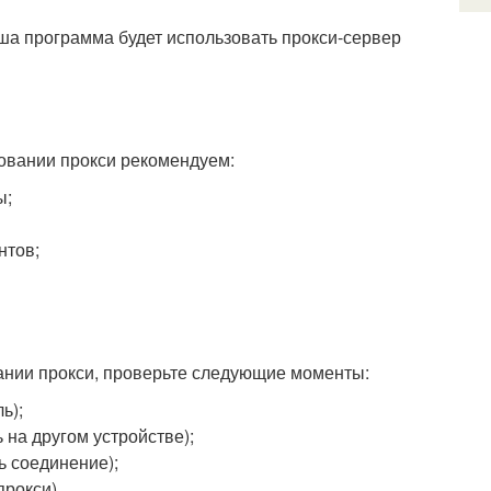
ша программа будет использовать прокси-сервер
овании прокси рекомендуем:
ы;
нтов;
ании прокси, проверьте следующие моменты:
ь);
 на другом устройстве);
ь соединение);
прокси).