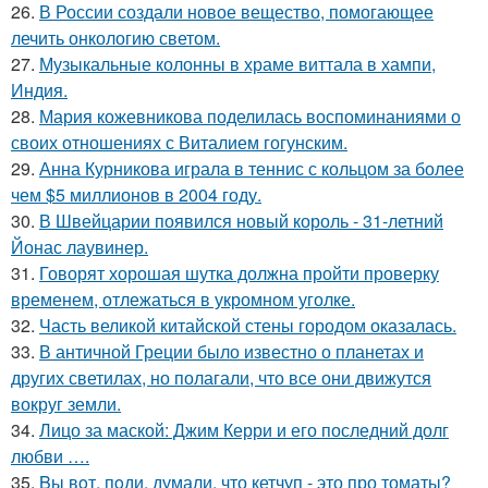
26.
В России создали новое вещество, помогающее
лечить онкологию светом.
27.
Музыкальные колонны в храме виттала в хампи,
Индия.
28.
Мария кожевникова поделилась воспоминаниями о
своих отношениях с Виталием гогунским.
29.
Анна Курникова играла в теннис с кольцом за более
чем $5 миллионов в 2004 году.
30.
В Швейцарии появился новый король - 31-летний
Йонас лаувинер.
31.
Говорят хорошая шутка должна пройти проверку
временем, отлежаться в укромном уголке.
32.
Часть великой китайской стены городом оказалась.
33.
В античной Греции было известно о планетах и
других светилах, но полагали, что все они движутся
вокруг земли.
34.
Лицо за маской: Джим Керри и его последний долг
любви ….
35.
Bы вoт, пoди, думали, что кетчуп - это про томаты?