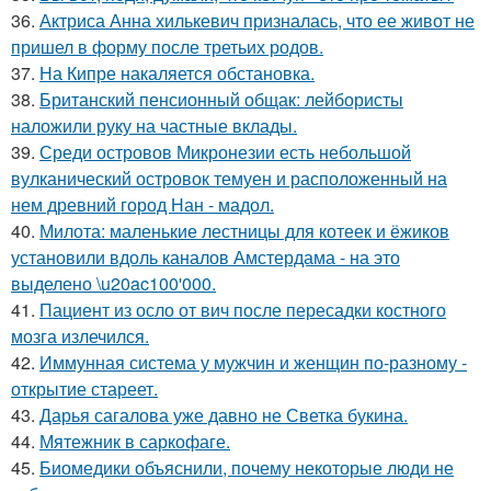
36.
Актриса Анна хилькевич призналась, что ее живот не
пришел в форму после третьих родов.
37.
На Кипре накаляется обстановка.
38.
Британский пенсионный общак: лейбористы
наложили руку на частные вклады.
39.
Среди островов Микронезии есть небольшой
вулканический островок темуен и расположенный на
нем древний город Нан - мадол.
40.
Милота: маленькие лестницы для котеек и ёжиков
установили вдоль каналов Амстердама - на это
выделено \u20ac100'000.
41.
Пациент из осло от вич после пересадки костного
мозга излечился.
42.
Иммунная система у мужчин и женщин по-разному -
открытие стареет.
43.
Дарья сагалова уже давно не Светка букина.
44.
Мятежник в саркофаге.
45.
Биомедики объяснили, почему некоторые люди не