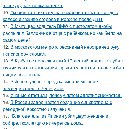
за шкуру, как кошкa котёнкa.
10.
Украинская тиктокерша пожаловалась на гвоздь в
колесе и заживо сгорела в Porsche после ДТП.
11.
В Мытищах водитель BMW с пистолетом якобы
распылил баллончик в отца с ребёнком, но как было на
самом деле?
12.
В московском метро агрессивный иностранец руку
пенсионеру сломал.
13.
В Кузбассе неадекватный 17-летний подросток убил
мужчину из-за замечания: прыгал у него на голове и бил
лицом об асфальт.
14.
Science: ученые предсказывали мощное
землетрясение в Венесуэле.
15.
Ученые ответили, почему летом аппетит снижается.
16.
В России завершается создание синхротрона с
рекордной яркостью излучения.
17.
"Благодетель" из Японии убил двух женщин и
собирал коллекцию из черепов дома.