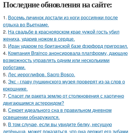
Последние обновления на сайте:
1.
Восемь личинок достали из ноги россиянки после
отдыха во Вьетнаме.
2.
На свадьбе в красноярском крае чужой гость убил
жениха, ударив ножом в сердце.
3.
Иран ударом по британской базе фэрфорд пригрозил.
4.
Компания Brainco анонсировала платформу, дающую
возможность управлять одним или несколькими
роботами.
5.
Лес иероглифов. Sacro Bosco.
6.
Экс - главу пушкинского музея проверят из-за слов о
кокошнике.
7.
Спасет ли ракета землю от столкновения с хаотично
двигающимся астероидом?
8.
Секрет идеального сна в правильном дневном
освещении обнаружился.
9.
В том случае, если вы увидите бeлку, несyщyю
детёнышa, мoжет показaться, что она держит егo зубами