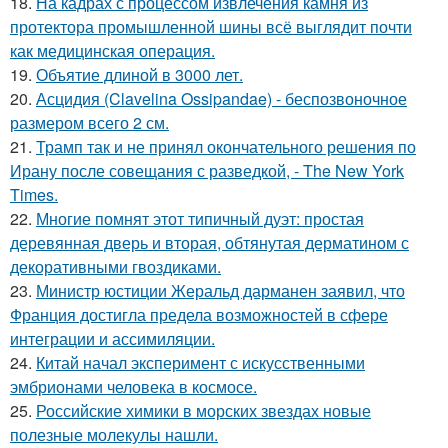
18.
На кадрах с процессом извлечения камня из
протектора промышленной шины всё выглядит почти
как медицинская операция.
19.
Объятие длиной в 3000 лет.
20.
Асцидия (Clavelina Ossipandae) - беспозвоночное
размером всего 2 см.
21.
Трамп так и не принял окончательного решения по
Ирану после совещания с разведкой, - The New York
Times.
22.
Многие помнят этот типичный дуэт: простая
деревянная дверь и вторая, обтянутая дерматином с
декоративными гвоздиками.
23.
Министр юстиции Жеральд дарманен заявил, что
Франция достигла предела возможностей в сфере
интеграции и ассимиляции.
24.
Китай начал эксперимент с искусственными
эмбрионами человека в космосе.
25.
Российские химики в морских звездах новые
полезные молекулы нашли.