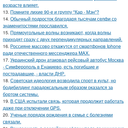
возрасте влияет.
13.
Помните лихие 90-е и группу "Кар - Мэн"?
14.
Обычный подросток благодаря тысячам селфи со
знаменитостями прославился.
15.
Прямоугольные волны возникают, когда волны
приходят сразу с двух перпендикулярных направлений.
16.
Россияне массово откажутся от смартфонов Iphone
ради отечественного мессенджера MAX.
17.
Украинский дрон атаковал рейсовый автобус Москва
- Симферополь в Енакиево, есть погибшие и
пострадавшие, - власти ДНР.
18.
Советская идеология возводила спорт в культ, но
бодибилдинг парадоксальным образом оказался за
бортом системы.
19.
В США испытали связь, которая продолжит работать
даже при отключении GPS.
20.
Ученые порядок рождения в семье с болезнями
связали.