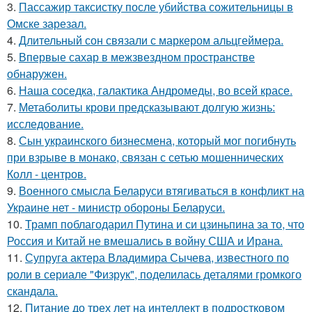
3.
Пассажир таксистку после убийства сожительницы в
Омске зарезал.
4.
Длительный сон связали с маркером альцгеймера.
5.
Впервые сахар в межзвездном пространстве
обнаружен.
6.
Наша соседка, галактика Андромеды, во всей красе.
7.
Метаболиты крови предсказывают долгую жизнь:
исследование.
8.
Сын украинского бизнесмена, который мог погибнуть
при взрыве в монако, связан с сетью мошеннических
Колл - центров.
9.
Военного смысла Беларуси втягиваться в конфликт на
Украине нет - министр обороны Беларуси.
10.
Трамп поблагодарил Путина и си цзиньпина за то, что
Россия и Китай не вмешались в войну США и Ирана.
11.
Супруга актера Владимира Сычева, известного по
роли в сериале "Физрук", поделилась деталями громкого
скандала.
12.
Питание до трех лет на интеллект в подростковом