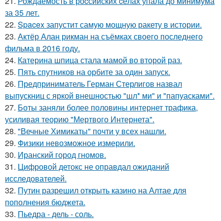
21.
Рождаемость в роcсийских cёлах упала до минимума
за 35 лет.
22.
Spacex запустит самую мощную ракету в истории.
23.
Актёр Алан рикман на съёмках своего последнего
фильма в 2016 году.
24.
Катерина шпица стала мамой во второй раз.
25.
Пять спутников на орбите за один запуск.
26.
Предприниматель Герман Стерлигов назвал
выпускниц с яркой внешностью "шл* ми" и "папуасками".
27.
Боты заняли более половины интернет трафика,
усиливая теорию "Мертвого Интернета".
28.
"Вечные Химикаты" почти у всех нашли.
29.
Физики невозможное измерили.
30.
Иранский город гномов.
31.
Цифровой детокс не оправдал ожиданий
исследователей.
32.
Путин разрешил открыть казино на Алтае для
пополнения бюджета.
33.
Пьедра - дель - соль.