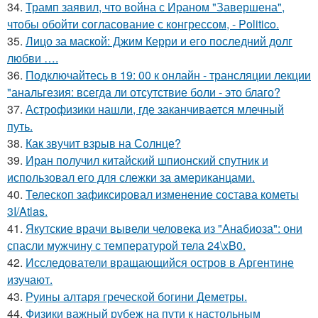
34.
Трамп заявил, что война с Ираном "Завершена",
чтобы обойти согласование с конгрессом, - Politico.
35.
Лицо за маской: Джим Керри и его последний долг
любви ….
36.
Подключайтесь в 19: 00 к онлайн - трансляции лекции
"анальгезия: всегда ли отсутствие боли - это благо?
37.
Астрофизики нашли, где заканчивается млечный
путь.
38.
Как звучит взрыв на Солнце?
39.
Иран получил китайский шпионский спутник и
использовал его для слежки за американцами.
40.
Телескоп зафиксировал изменение состава кометы
3I/Atlas.
41.
Якутские врачи вывели человека из "Анабиоза": они
спасли мужчину с температурой тела 24\xB0.
42.
Исследователи вращающийся остров в Аргентине
изучают.
43.
Руины алтаря греческой богини Деметры.
44.
Физики важный рубеж на пути к настольным