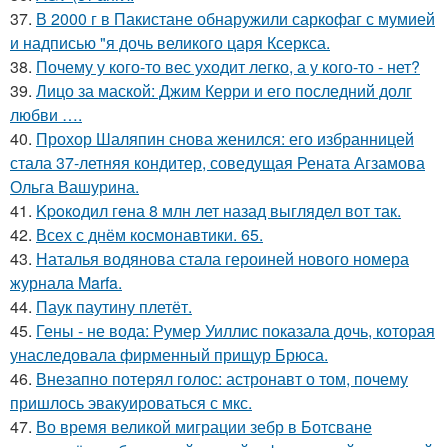
37.
В 2000 г в Пакистане обнаружили саркофаг с мумией
и надписью "я дочь великого царя Ксеркса.
38.
Почему у кого-то вес уходит легко, а у кого-то - нет?
39.
Лицо за маской: Джим Керри и его последний долг
любви ….
40.
Прохор Шаляпин снова женился: его избранницей
стала 37-летняя кондитер, соведущая Рената Агзамова
Ольга Вашурина.
41.
Kpoкoдил гeна 8 млн лет назад выглядел вот так.
42.
Всех с днём космонавтики. 65.
43.
Наталья водянова стала героиней нового номера
журнала Marfa.
44.
Паук паутину плетёт.
45.
Гены - не вода: Румер Уиллис показала дочь, которая
унаследовала фирменный прищур Брюса.
46.
Внезапно потерял голос: астронавт о том, почему
пришлось эвакуироваться с мкс.
47.
Во время великой миграции зебр в Ботсване