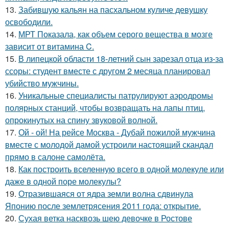
13.
Забившую кальян на пасхальном куличе девушку
освободили.
14.
МРТ Показала, как объем серого вещества в мозге
зависит от витамина C.
15.
В липецкой области 18-летний сын зарезал отца из-за
ссоры: студент вместе с другом 2 месяца планировал
убийство мужчины.
16.
Уникальные специалисты патрулируют аэродромы
полярных станций, чтобы возвращать на лапы птиц,
опрокинутых на спину звуковой волной.
17.
Ой - ой! На рейсе Москва - Дубай пожилой мужчина
вместе с молодой дамой устроили настоящий скандал
прямо в салоне самолёта.
18.
Как построить вселенную всего в одной молекуле или
даже в одной поре молекулы?
19.
Отразившаяся от ядра земли волна сдвинула
Японию после землетрясения 2011 года: открытие.
20.
Сухая ветка насквозь шею девочке в Ростове