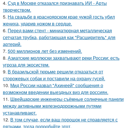
4.
Суд в Москве отказался признавать ИИ - Арты
творчеством.
5.
На свадьбе в красноярском крае чужой гость убил
жениха, ударив ножом в сердце.
6.
Перед вами стент - миниатюрная металлическая
сетчатая трубка, работающая как "Расширитель" для
артерий.
7.
500 миллионов лет без изменений.
8.
Азиатские моллюски захватывают реки России: есть
угроза для экосистем.
9.
В бразильской тюрьме решили отказаться от
сторожевых собак и поставили на охрану гусей.
10.
Мид России назвал "Ахинеей" сообщения о
возможном введении выездных виз для россиян.
11.
Швейцарские инженеры съёмные солнечные панели
между активными железнодорожными путями
устанавливают.
12.
В том случае, если ваш порошок не справляется с
пятнами, тогда попробуйте этот.