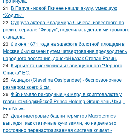
проткнула.
21.
В Папуа - новой Гвинее нашли акулу, умеющую
"Ходить".
22.
Супруга актера Владимира Сычева, известного по
роли в сериале "Физрук", поделилась деталями громкого
скандала.
23.
6 июня 1671 года на эшафоте болотной площади в
Москве был казнен путем четвертования предводитель
народного восстания, донской казак Степан Разин.
24.
Кыргызстан исключили из авиационного "Чёрного
Списка" ЕС.
25.
Асцидия (Clavelina Ossipandae) - беспозвоночное
размером всего 2 см.
26.
Фбр изъяло рекордные $8 млрд в криптовалюте у
главы камбоджийской Prince Holding Group чэнь Чжи, -
Fox News.
27.
Девятиметровые башни термитов Macrotermes
выглядят как статичные кучи земли, но на деле это
постоянно перенастраиваемая система климат -