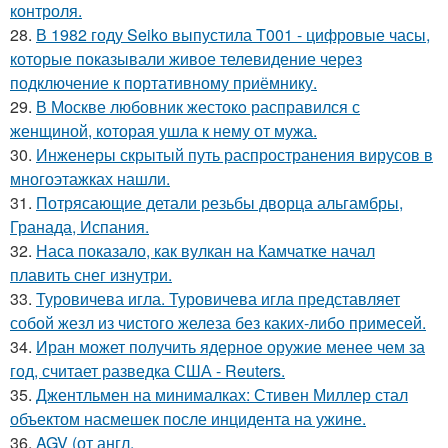
контроля.
28.
В 1982 году Seiko выпустила T001 - цифровые часы,
которые показывали живое телевидение через
подключение к портативному приёмнику.
29.
В Москве любовник жестокo расправился с
женщиной, которая ушла к нему от мужа.
30.
Инженеры скрытый путь распространения вирусов в
многоэтажках нашли.
31.
Потрясающие детали резьбы дворца альгамбры,
Гранада, Испания.
32.
Наса показало, как вулкан на Камчатке начал
плавить снег изнутри.
33.
Туровичева игла. Туровичева игла представляет
собой жезл из чистого железа без каких-либо примесей.
34.
Иран может получить ядерное оружие менее чем за
год, считает разведка США - Reuters.
35.
Джентльмен на минималках: Стивен Миллер стал
объектом насмешек после инцидента на ужине.
36.
AGV (от англ.