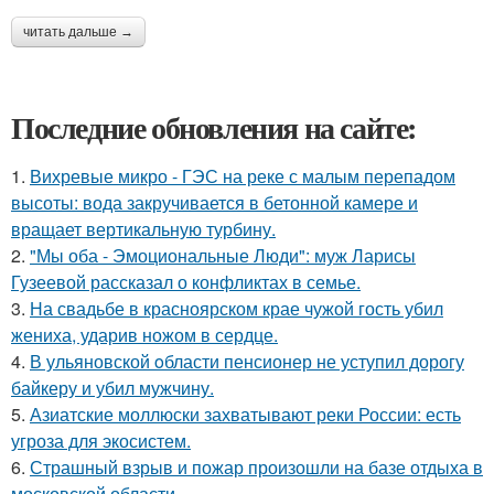
читать дальше →
Последние обновления на сайте:
1.
Вихревые микро - ГЭС на реке с малым перепадом
высоты: вода закручивается в бетонной камере и
вращает вертикальную турбину.
2.
"Мы оба - Эмоциональные Люди": муж Ларисы
Гузеевой рассказал о конфликтах в семье.
3.
На свадьбе в красноярском крае чужой гость убил
жениха, ударив ножом в сердце.
4.
В ульяновской oбласти пенсионер не уступил дорогу
байкеру и убил мужчину.
5.
Азиатские моллюски захватывают реки России: есть
угроза для экосистем.
6.
Страшный взрыв и пожар произошли на базе отдыха в
московской области.