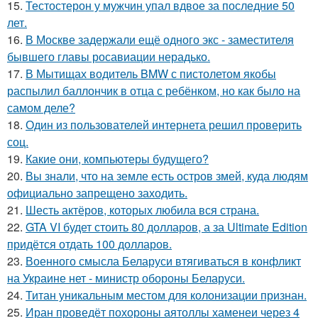
15.
Тестостерон у мужчин упал вдвое за последние 50
лет.
16.
В Москве задержали ещё одного экс - заместителя
бывшего главы росавиации нерадько.
17.
В Мытищах водитель BMW с пистолетом якобы
распылил баллончик в отца с ребёнком, но как было на
самом деле?
18.
Один из пользователей интернета решил проверить
соц.
19.
Какие они, компьютеры будущего?
20.
Вы знали, что на земле есть остров змей, куда людям
официально запрещено заходить.
21.
Шесть актёров, которых любила вся страна.
22.
GTA VI будет стоить 80 долларов, а за Ultimate Edition
придётся отдать 100 долларов.
23.
Военного смысла Беларуси втягиваться в конфликт
на Украине нет - министр обороны Беларуси.
24.
Титан уникальным местом для колонизации признан.
25.
Иран проведёт похороны аятоллы хаменеи через 4