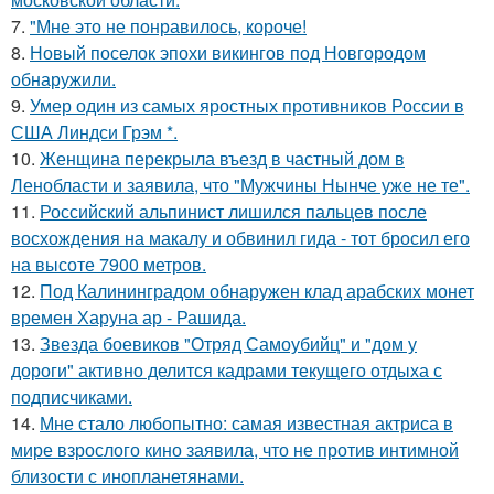
7.
"Мне это не понравилось, короче!
8.
Новый поселок эпохи викингов под Новгородом
обнаружили.
9.
Умер один из самых яростных противников России в
США Линдси Грэм *.
10.
Женщина перекрыла въезд в частный дом в
Ленобласти и заявила, что "Мужчины Нынче уже не те".
11.
Российский альпинист лишился пальцев после
восхождения на макалу и обвинил гида - тот бросил его
на высоте 7900 метров.
12.
Под Калининградом обнаружен клад арабских монет
времен Харуна ар - Рашида.
13.
Звезда боевиков "Отряд Самоубийц" и "дом у
дороги" активно делится кадрами текущего отдыха с
подписчиками.
14.
Мне стало любопытно: самая известная актриса в
мире взрослого кино заявила, что не против интимной
близости с инопланетянами.