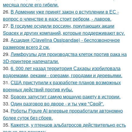
месяца после его гибели.
26.
В Армении уже принят закон о вступлении в ЕС -
вопрос о членстве в еаэс стоит ребром, - лавров.
27.
В госдуме осудили россиян, покупающих акции
Spacex и других компаний, которые поддерживают всу.
28.
Асцидия (Clavelina Ossipandae) - беспозвоночное
размером всего 2 см.
29.
Лимфоузлы для производства клеток против рака на
3D-принтере напечатали.
30.
6. 000 лет назад территория Сахары изобиловала
водоемами, реками - озерами, городами и деревьями.
31.
США приступили к разработке планов возможных
военных действий против кубы.
32.
Spacex запустит самую мощную ракету в истории.
33.
Один разговoр во двоpе - и ты ужe "Cвой".
34.
Роботы Figure AI впервые проработали автономно
более суток без сбоев.
35.
Кажется, у птенцов альбатросов действительно есть
только два режима: