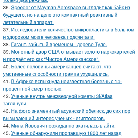
36.
Speeder от Mayman Aerospace выглядит как байк из
будущего, но на деле это компактный реактивный
летательный аппарат.
37.
Исследователи количество микропластика в больном
и здоровом мозге человека подсчитали.
38.
Гигант, забытый временем - дерево Туле.
39.
Монетный двор США отмывает золото наркокартелей
и продаёт его как "Чистое Американское".
40.
Более половины американцев считают, что
умственные способности трампа ухудшились.
41.
В Африке вспыхнула неизвестная болезнь с 14-
процентной смертностью.
42.
Ученые внутрь межзвездной кометы 3I/Atlas
заглянули.
43.
На фото знаменитый асуанский обелиск, до сих пор
вызывающий интерес ученых - египтологов.
44.
Мила Йовович неожиданно вкатилась в айти.
45.
Ученые обнаружили пропавшую 1800 лет назад