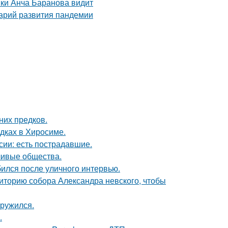
них предков.
дках в Хиросиме.
сии: есть пострадавшие.
ливые общества.
ился после уличного интервью.
иторию собора Александра невского, чтобы
аружился.
.