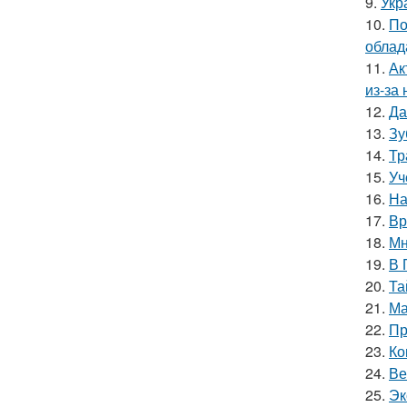
9.
Укр
10.
По
облад
11.
Ак
из-за
12.
Да
13.
Зу
14.
Тр
15.
Уч
16.
На
17.
Вр
18.
Мн
19.
В 
20.
Та
21.
Ма
22.
Пр
23.
Ко
24.
Ве
25.
Эк