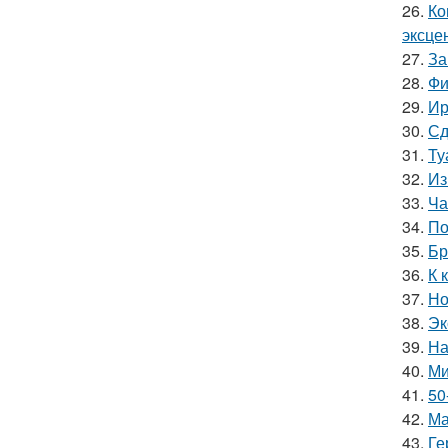
26.
Ко
эксце
27.
За
28.
Фи
29.
Ир
30.
Сд
31.
Ту
32.
Из
33.
Ча
34.
По
35.
Бр
36.
К 
37.
Но
38.
Эк
39.
На
40.
Ми
41.
50
42.
Ма
43.
Ге