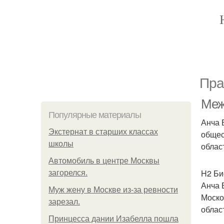
Пра
Меж
Популярные материалы
Анча 
Экстернат в старших классах
общес
школы
облас
Автомобиль в центре Москвы
H2 Би
загорелся.
Анча 
Mуж жену в Москве из-за ревности
Моско
зарезал.
облас
Принцесса дании Изабелла пошла