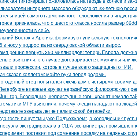
аинская тиктокерша пожаловалась на гвоздь в колесе и заж
льзователи интернета массово обсуждают 23-летнюю росси
ательницей самого гармоничного телосложения в индустрии
триса призналась, что с шестого класса носила размер 32d
 неуверенности в себе.
льний Восток и Арктика формируют уникальную технологич
б в носу у подростка из свердловской области вырос.
амп решил вернуть 350 миллиардов: теперь Европа должна 
еные выяснили, кто лучше договаривается: мужчины или 
звали профессии, которые лучше всего защищены от ИИ.
ач сказал коллегам: мойте руки перед родами.
огодетный отец попытался сжечь дом с четырьмя своими де
Петербурге впервые вручат евразийскую философскую пре
йны гор. Безлюдные, неприступные горы хранят немало тай
тематики МГУ выяснили, почему клещи нападают на людей
едставьте зверька легче пальчиковой батарейки.
гда гости пишут "мы уже Пoдъeзжаем", а холодильник пуст, 
несуэла экстрадировала в США экс-министра промышленнос
сперимент поставил под сомнение посадку на ледяных спу