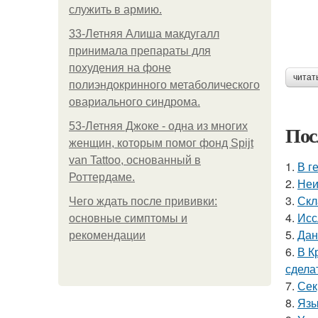
служить в армию.
33-Летняя Алиша макдугалл
принимала препараты для
похудения на фоне
читат
полиэндокринного метаболического
овариального синдрома.
53-Летняя Джоке - одна из многих
Пос
женщин, которым помог фонд Spijt
van Tattoo, основанный в
1.
В г
Роттердаме.
2.
Неи
3.
Скл
Чего ждать после прививки:
4.
Исс
основные симптомы и
5.
Дан
рекомендации
6.
В К
сдела
7.
Сек
8.
Язы