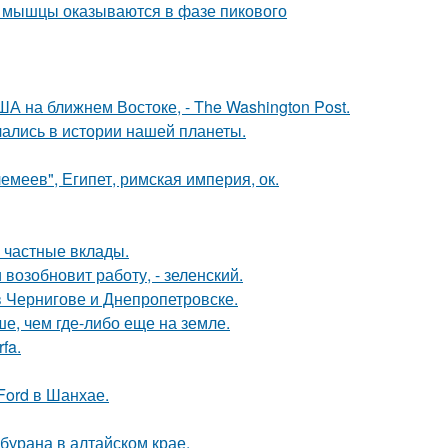
ой мышцы оказываются в фазе пикового
А на ближнем Востоке, - The Washington Post.
чались в истории нашей планеты.
меев", Египет, римская империя, ок.
 частные вклады.
возобновит работу, - зеленский.
 Чернигове и Днепропетровске.
е, чем где-либо еще на земле.
fa.
Ford в Шанхае.
бурана в алтайском крае.