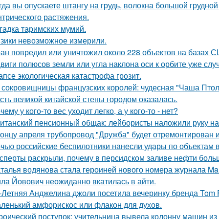
гда вы опускаете штангу на грудь, волокна большой грудн
нтрического растяжения.
гадка таримских мумий.
зики невозможное измерили.
ан повредил или уничтожил около 228 объектов на базах СШ
виги полюсов земли или угла наклона оси к орбите уже слу
апсе экологическая катастрофа грозит.
 сокровищницы французских королей: чудесная "Чаша Птоле
сть великой китайской стены городом оказалась.
чему у кого-то вес уходит легко, а у кого-то - нет?
итанский пенсионный общак: лейбористы наложили руку на
концу апреля трубопровод "Дружба" будет отремонтирован и 
чью российские беспилотники нанесли удары по объектам в
сперты раскрыли, почему в персидском заливе нефти больш
талья водянова стала героиней нового номера журнала Mar
ла Йовович неожиданно вкатилась в айти.
-Летняя Анджелина джоли посетила вечеринку бренда Tom 
ленький амфорискос или флакон для духов.
роический поступок: учительница вывела колонну машин из 