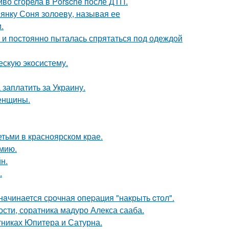
иво сгорела в Porsche после ДТП.
янку Соня золоеву, называя ее
.
d и постоянно пыталась спрятаться под одеждой
ескую экосистему.
заплатить за Украину.
женщины.
тьми в красноярском крае.
мию.
н.
.
нaчинается сpочная опеpация "накрыть cтол".
ти, соратника мадуро Алекса сааба.
тниках Юпитера и Сатурна.