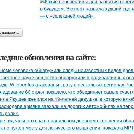
ь дальше →
ледние обновления на сайте:
еноме человека обнаружили следы неизвестных видов древ
звестное науке вещество обнаружили в радиоактивных оса
ады Wildberries атакованы сразу в нескольких регионах Рос
ледование 66 стран показало, что объединяет самые счаст
ила Якушев женился на 19-летней девушке, в которую влюб
раснодаре армяне заехали на дорогих автомобилях на терр
ть ролик.
рет идеального сна в правильном дневном освещении обн
к не нужен мозгу для логического мышления, показала МРТ