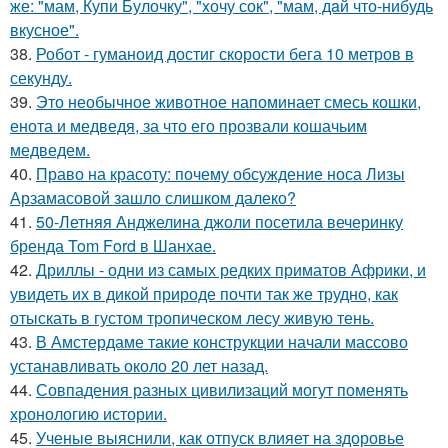
же: "мам, Купи Булочку", "xочу сок", "мам, дaй что-нибудь
вкусное".
38.
Робот - гуманоид достиг скорости бега 10 метров в
секунду.
39.
Это необычное животное напоминает смесь кошки,
енота и медведя, за что его прозвали кошачьим
медведем.
40.
Право на красоту: почему обсуждение носа Лизы
Арзамасовой зашло слишком далеко?
41.
50-Летняя Анджелина джоли посетила вечеринку
бренда Tom Ford в Шанхае.
42.
Дриллы - одни из самых редких приматов Африки, и
увидеть их в дикой природе почти так же трудно, как
отыскать в густом тропическом лесу живую тень.
43.
В Амстердаме такие конструкции начали массово
устанавливать около 20 лет назад.
44.
Совпадения разных цивилизаций могут поменять
хронологию истории.
45.
Ученые выяснили, как отпуск влияет на здоровье