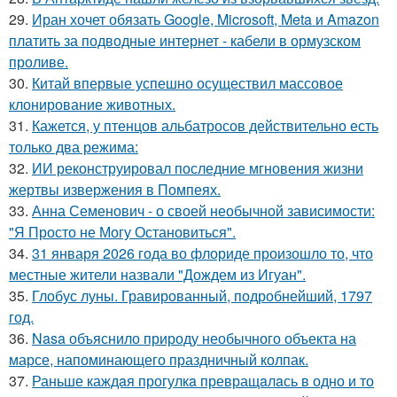
29.
Иран хочет обязать Google, Microsoft, Meta и Amazon
платить за подводные интернет - кабели в ормузском
проливе.
30.
Китай впервые успешно осуществил массовое
клонирование животных.
31.
Кажется, у птенцов альбатросов действительно есть
только два режима:
32.
ИИ реконструировал последние мгновения жизни
жертвы извержения в Помпеях.
33.
Анна Семенович - о своей необычной зависимости:
"Я Просто не Могу Остановиться".
34.
31 января 2026 года во флориде произошло то, что
местные жители назвали "Дождем из Игуан".
35.
Глобус луны. Гравированный, подробнейший, 1797
год.
36.
Nasa объяснило природу необычного объекта на
марсе, напоминающего праздничный колпак.
37.
Раньше каждaя прогулкa превращaлaсь в одно и то