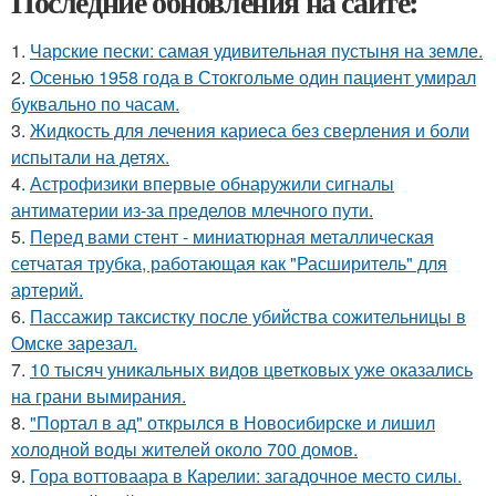
Последние обновления на сайте:
1.
Чарские пески: самая удивительная пустыня на земле.
2.
Осенью 1958 года в Стокгольме один пациент умирал
буквально по часам.
3.
Жидкость для лечения кариеса без сверления и боли
испытали на детях.
4.
Астрофизики впервые обнаружили сигналы
антиматерии из-за пределов млечного пути.
5.
Перед вами стент - миниатюрная металлическая
сетчатая трубка, работающая как "Расширитель" для
артерий.
6.
Пассажир таксистку после убийства сожительницы в
Омске зарезал.
7.
10 тысяч уникальных видов цветковых уже оказались
на грани вымирания.
8.
"Портал в ад" открылся в Новосибирске и лишил
холодной воды жителей около 700 домов.
9.
Гора воттоваара в Карелии: загадочное место силы.