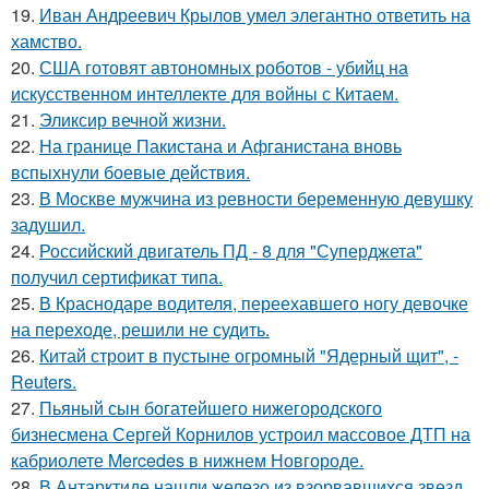
19.
Иван Андреевич Крылов умел элегантно ответить на
хамство.
20.
США готовят автономных роботов - убийц на
искусственном интеллекте для войны с Китаем.
21.
Эликсир вечной жизни.
22.
На границе Пакистана и Афганистана вновь
вспыхнули боевые действия.
23.
В Москве мужчина из ревности беременную девушку
задушил.
24.
Российский двигатель ПД - 8 для "Суперджета"
получил сертификат типа.
25.
В Краснодаре водителя, переехавшего ногу девочке
на переходе, решили не судить.
26.
Китай строит в пустыне огромный "Ядерный щит", -
Reuters.
27.
Пьяный сын богатейшего нижегородского
бизнесмена Сергей Корнилов устроил массовое ДТП на
кабриолете Mercedes в нижнем Новгороде.
28.
В Антарктиде нашли железо из взорвавшихся звезд.