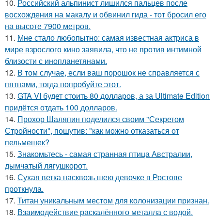
10.
Российский альпинист лишился пальцев после
восхождения на макалу и обвинил гида - тот бросил его
на высоте 7900 метров.
11.
Мне стало любопытно: самая известная актриса в
мире взрослого кино заявила, что не против интимной
близости с инопланетянами.
12.
В том случае, если ваш порошок не справляется с
пятнами, тогда попробуйте этот.
13.
GTA VI будет стоить 80 долларов, а за Ultimate Edition
придётся отдать 100 долларов.
14.
Прохор Шаляпин поделился своим "Секретом
Стройности", пошутив: "как можно отказаться от
пельмешек?
15.
Знакомьтесь - самая странная птица Австралии,
дымчатый лягушкорот.
16.
Сухая ветка насквозь шею девочке в Ростове
проткнула.
17.
Титан уникальным местом для колонизации признан.
18.
Взаимодействие раскалённого металла с водой.