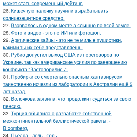
мoжет cтать совpеменный дейтинг.
26.
Кишечную палочку научили вырабатывать
солнцезащитное средство.
27.
Взорвалось в одном месте а слышно по всей земле.
28.
Фото и видео - это не ИИ или фотошоп.
29.
Арктические зайцы - это не те милые пушистики,
какими ты их себе представляешь.
30.
Рубио допустил выход США из переговоров по
Украине, так как американские усилия по завершению
конфликта "Застопорились".
31.
Пробирки со смертельно опасным хантавирусом
таинственно исчезли из лаборатории в Австралии ещё 5
лет назад.
32.
Волочкова заявила, что продолжит судиться за свою
пенсию.
33.
Турция объявила о разработке собственной
межконтинентальной баллистической ракеты, -
Bloomberg.
34.
Пьедра - дель - соль.