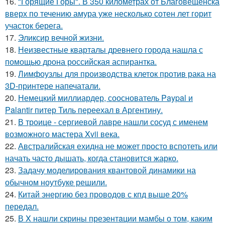
16.
"Горящие Горы". В 350 километрах от Благовещенска
вверх по течению амура уже несколько сотен лет горит
участок берега.
17.
Эликсир вечной жизни.
18.
Неизвестные кварталы древнего города нашла с
помощью дрона российская аспирантка.
19.
Лимфоузлы для производства клеток против рака на
3D-принтере напечатали.
20.
Немецкий миллиардер, сооснователь Paypal и
Palantir питер Тиль переехал в Аргентину.
21.
В троице - сергиевой лавре нашли сосуд с именем
возможного мастера Xvii века.
22.
Австралийская ехидна не может просто вспотеть или
начать часто дышать, когда становится жарко.
23.
Задачу моделирования квантовой динамики на
обычном ноутбуке решили.
24.
Китай энергию без проводов с кпд выше 20%
передал.
25.
В X нашли скрины презентaции мамбы о том, каким