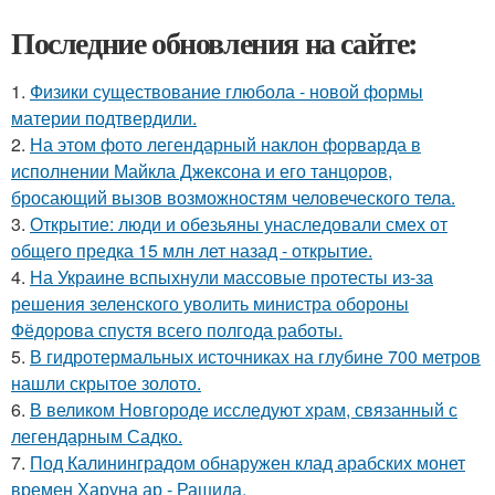
Последние обновления на сайте:
1.
Физики существование глюбола - новой формы
материи подтвердили.
2.
На этом фото легендарный наклон форварда в
исполнении Майкла Джексона и его танцоров,
бросающий вызов возможностям человеческого тела.
3.
Открытие: люди и обезьяны унаследовали смех от
общего предка 15 млн лет назад - открытие.
4.
На Украине вспыхнули массовые протесты из-за
решения зеленского уволить министра обороны
Фёдорова спустя всего полгода работы.
5.
В гидротермальных источниках на глубине 700 метров
нашли скрытое золото.
6.
В великом Новгороде исследуют храм, связанный с
легендарным Садко.
7.
Под Калининградом обнаружен клад арабских монет
времен Харуна ар - Рашида.