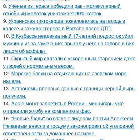
8.
Учёные из техаса победили рак - молекулярный
отбойный молоток уничтожает 99% клеток.
9.
Украинская тиктокерша пожаловалась на гвоздь в
колесе и заживо сгорела в Porsche после ДТП.
10.
В Кузбассе неадекватный 17-летний подросток убил
мужчину из-за замечания: прыгал у него на голове и бил
лицом об асфальт.
11.
Скрытый жир связали с ускоренным старением даже
у людей с нормальным весом.
12.
Морские блохи на отдыхающих на азовском море
напали.
13.
Астрономы впервые данные с границы черной дыры
получили.
14.
Apple могут запретить в России - минцифры уже
отправили жлобу на компанию в фас.
15.
"Новые Люди" во главе с лидером партии Алексеем
Нечаевым внесли в госдуму законопроект об уголовной
ответственности за домашнее насилие.