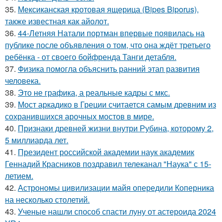
35.
Мексиканская кротовая ящерица (Bipes Biporus),
также известная как айолот.
36.
44-Летняя Натали портман впервые появилась на
публике после объявления о том, что она ждёт третьего
ребёнка - от своего бойфренда Танги детабля.
37.
Физика помогла объяснить ранний этап развития
человека.
38.
Это не графика, а реальные кадры с мкс.
39.
Мост аркадико в Греции считается самым древним из
сохранившихся арочных мостов в мире.
40.
Признаки древней жизни внутри Рубина, которому 2,
5 миллиарда лет.
41.
Президент российской академии наук академик
Геннадий Красников поздравил телеканал "Наука" с 15-
летием.
42.
Астрономы цивилизации майя опередили Коперника
на несколько столетий.
43.
Ученые нашли способ спасти луну от астероида 2024