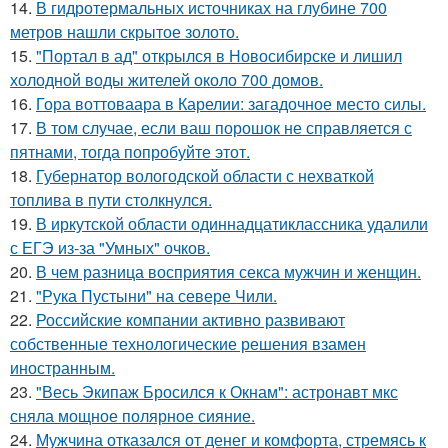
14.
В гидротермальных источниках на глубине 700
метров нашли скрытое золото.
15.
"Портал в ад" открылся в Новосибирске и лишил
холодной воды жителей около 700 домов.
16.
Гора воттоваара в Карелии: загадочное место силы.
17.
В том случае, если ваш порошок не справляется с
пятнами, тогда попробуйте этот.
18.
Губернатор вологодской области с нехваткой
топлива в пути столкнулся.
19.
В иркутской области одиннадцатиклассника удалили
с ЕГЭ из-за "Умных" очков.
20.
В чем разница восприятия секса мужчин и женщин.
21.
"Рука Пустыни" на севере Чили.
22.
Российские компании активно развивают
собственные технологические решения взамен
иностранным.
23.
"Весь Экипаж Бросился к Окнам": астронавт мкс
сняла мощное полярное сияние.
24.
Мужчина отказался от денег и комфорта, стремясь к