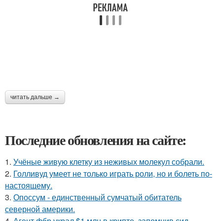
читать дальше →
Последние обновления на сайте:
1.
Учёные живую клетку из неживых молекул собрали.
2.
Голливуд умеет не только играть роли, но и болеть по-
настоящему.
3.
Опоссум - единственный сумчатый обитатель
северной америки.
4.
Агент фбр украл $1 млн в крипте, запомнив сид -