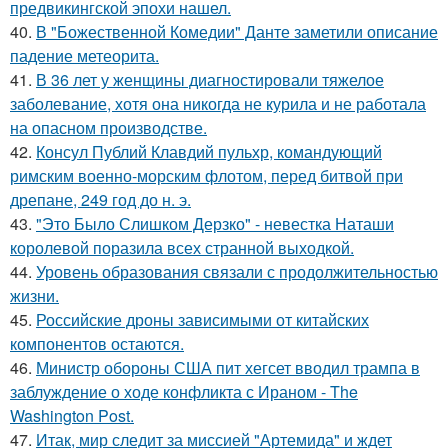
предвикингской эпохи нашел.
40.
В "Божественной Комедии" Данте заметили описание
падение метеорита.
41.
В 36 лет у женщины диагностировали тяжелое
заболевание, хотя она никогда не курила и не работала
на опасном производстве.
42.
Консул Публий Клавдий пульхр, командующий
римским военно-морским флотом, перед битвой при
дрепане, 249 год до н. э.
43.
"Это Было Слишком Дерзко" - невестка Наташи
королевой поразила всех странной выходкой.
44.
Уровень образования связали с продолжительностью
жизни.
45.
Российские дроны зависимыми от китайских
компонентов остаются.
46.
Министр обороны США пит хегсет вводил трампа в
заблуждение о ходе конфликта с Ираном - The
Washington Post.
47.
Итак, мир следит за миссией "Артемида" и ждет