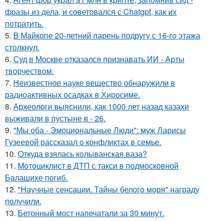
фразы из дела, и советовался с Chatgpt, как их
потратить.
5.
B Мaйкопе 20-летний парень подругу с 16-го этажа
столкнул.
6.
Суд в Москве отказался признавать ИИ - Арты
творчеством.
7.
Неизвестное науке вещество обнаружили в
радиоактивных осадках в Хиросиме.
8.
Археологи выяснили, как 1000 лет назад казахи
выживали в пустыне в - 26.
9.
"Мы оба - Эмоциональные Люди": муж Ларисы
Гузеевой рассказал о конфликтах в семье.
10.
Откуда взялась колыванская ваза?
11.
Moтоциклист в ДТП с такси в подмосковной
Балашихе погиб.
12.
"Научные сенсации. Тайны белого моря" награду
получили.
13.
Бетонный мост напечатали за 30 минут.