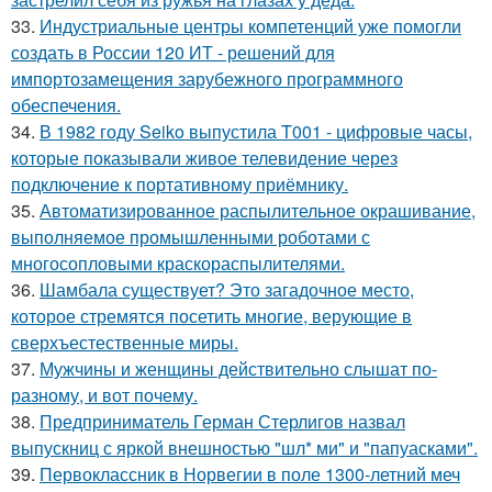
33.
Индустриальные центры компетенций уже помогли
создать в России 120 ИТ - решений для
импортозамещения зарубежного программного
обеспечения.
34.
В 1982 году Seiko выпустила T001 - цифровые часы,
которые показывали живое телевидение через
подключение к портативному приёмнику.
35.
Автоматизированное распылительное окрашивание,
выполняемое промышленными роботами с
многосопловыми краскораспылителями.
36.
Шамбала существует? Это загадочное место,
которое стремятся посетить многие, верующие в
сверхъестественные миры.
37.
Мужчины и женщины действительно слышат по-
разному, и вот почему.
38.
Предприниматель Герман Стерлигов назвал
выпускниц с яркой внешностью "шл* ми" и "папуасками".
39.
Первоклассник в Норвегии в поле 1300-летний меч