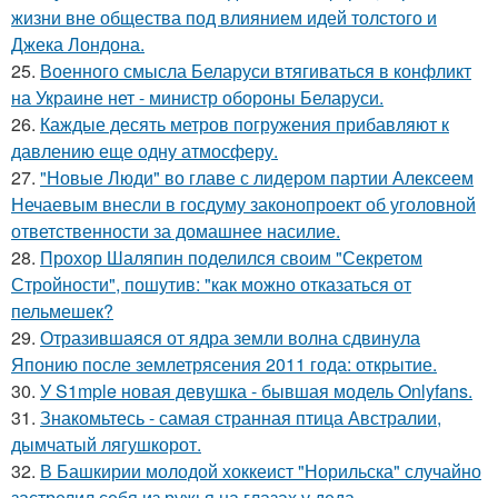
жизни вне общества под влиянием идей толстого и
Джека Лондона.
25.
Военного смысла Беларуси втягиваться в конфликт
на Украине нет - министр обороны Беларуси.
26.
Каждые десять метров погружения прибавляют к
давлению еще одну атмосферу.
27.
"Новые Люди" во главе с лидером партии Алексеем
Нечаевым внесли в госдуму законопроект об уголовной
ответственности за домашнее насилие.
28.
Прохор Шаляпин поделился своим "Секретом
Стройности", пошутив: "как можно отказаться от
пельмешек?
29.
Отразившаяся от ядра земли волна сдвинула
Японию после землетрясения 2011 года: открытие.
30.
У S1mple новая девушка - бывшая модель Onlyfans.
31.
Знакомьтесь - самая странная птица Австралии,
дымчатый лягушкорот.
32.
В Башкирии молодой хоккеист "Норильска" случайно
застрелил себя из ружья на глазах у деда.