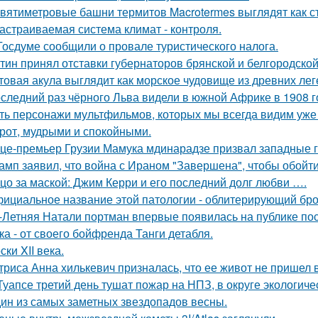
вятиметровые башни термитов Macrotermes выглядят как ст
астраиваемая система климат - контроля.
Госдуме сообщили о провале туристического налога.
тин принял отставки губернаторов брянской и белгородской 
товая акула выглядит как морское чудовище из древних лег
следний раз чёрного Льва видели в южной Африке в 1908 г
ть персонажи мультфильмов, которых мы всегда видим уже 
рот, мудрыми и спокойными.
це-премьер Грузии Мамука мдинарадзе призвал западные го
амп заявил, что война с Ираном "Завершена", чтобы обойти с
цо за маской: Джим Керри и его последний долг любви ….
ициальное название этой патологии - облитерирующий бро
-Летняя Натали портман впервые появилась на публике посл
ка - от своего бойфренда Танги детабля.
ски XII века.
триса Анна хилькевич призналась, что ее живот не пришел 
Туапсе третий день тушат пожар на НПЗ, в округе экологиче
ин из самых заметных звездопадов весны.