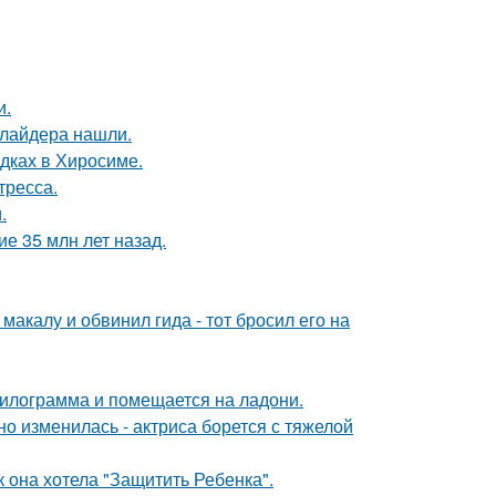
и.
ллайдера нашли.
дках в Хиросиме.
тресса.
.
е 35 млн лет назад.
акалу и обвинил гида - тот бросил его на
килограмма и помещается на ладони.
о изменилась - актриса борется с тяжелой
 она хотела "Защитить Ребенка".