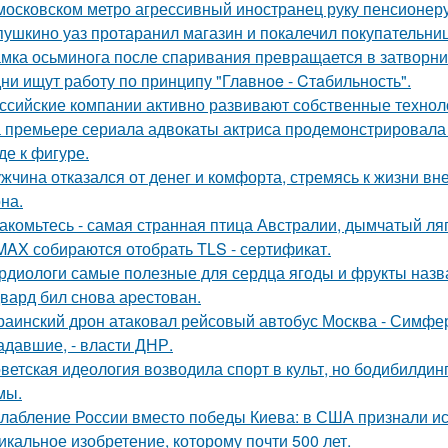
московском метро агрессивный иностранец руку пенсионер
пушкино уаз протаранил магазин и покалечил покупательниц
мка осьминога после спаривания превращается в затворни
ни ищут работу по принципу "Глaвноe - Cтaбильность".
ссийские компании активно развивают собственные техно
 премьере сериала адвокаты актриса продемонстрировала 
де к фигуре.
жчина отказался от денег и комфорта, стремясь к жизни вн
на.
акомьтесь - самая странная птица Австралии, дымчатый ля
MAX собираются отобрать TLS - сертификат.
рдиологи самые полезные для сердца ягоды и фрукты назв
вард бил снова аpестован.
раинский дрон атаковал рейсовый автобус Москва - Симфер
адавшие, - власти ДНР.
ветская идеология возводила спорт в культ, но бодибилди
мы.
лабление России вместо победы Киева: в США признали ис
икальное изобретение, которому почти 500 лет.