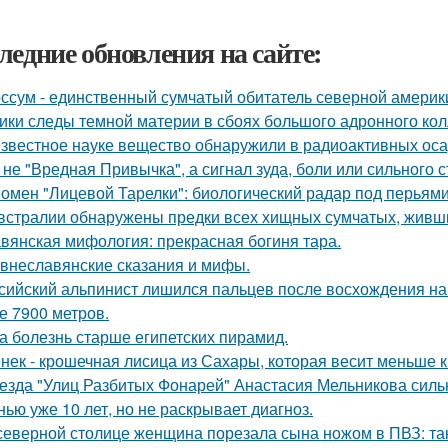
ледние обновления на сайте:
ссум - единственный сумчатый обитатель северной америк
ики следы темной материи в сбоях большого адронного ко
звестное науке вещество обнаружили в радиоактивных оса
 не "Вредная Привычка", а сигнал зуда, боли или сильного с
омен "Лицевой Тарелки": биологический радар под перьями
встралии обнаружены предки всех хищных сумчатых, живши
вянская мифология: прекрасная богиня тара.
внеславянские сказания и мифы.
сийский альпинист лишился пальцев после восхождения на м
е 7900 метров.
а болезнь старше египетских пирамид.
нек - крошечная лисица из Сахары, которая весит меньше 
езда "Улиц Разбитых Фонарей" Анастасия Мельникова сильн
нью уже 10 лет, но не раскрывает диагноз.
северной столице женщина порезала сына ножом в ПВЗ: так