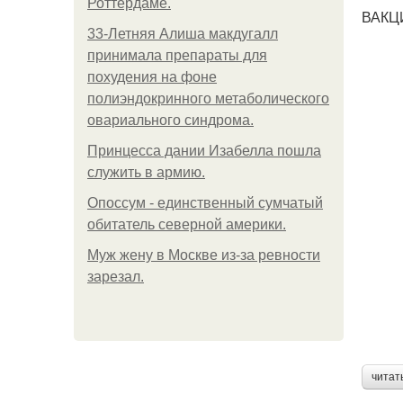
Роттердаме.
ВАКЦ
33-Летняя Алиша макдугалл
принимала препараты для
похудения на фоне
полиэндокринного метаболического
овариального синдрома.
Принцесса дании Изабелла пошла
служить в армию.
Опоссум - единственный сумчатый
обитатель северной америки.
Mуж жену в Москве из-за ревности
зарезал.
читат