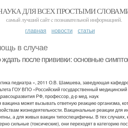
НАУКА ДЛЯ ВСЕХ ПРОСТЫМИ СЛОВАМ
самый лучший сайт c познавательной информацией.
главная
новости
статьи
ощь в случае
о ждать после прививки: основные симпт
ктика педиатра », 2011 О.В. Шамшева, заведующая кафедр
ьтета ГОУ ВПО «Российский государственный медицинский 
равсоцразвития РФ, профессор, д-р мед. наук
 вакцина может вызывать ответную реакцию организма, кот
ройствам жизнедеятельности. Вакцинальные реакции для ин
ипны, а для живых вакцин типоспецифичны. В тех случаях,
ерно сильные (токсические), они переходят в категорию п