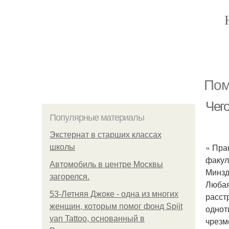
Пом
Чег
Популярные материалы
Экстернат в старших классах
« Пра
школы
факул
Автомобиль в центре Москвы
Минзд
загорелся.
Любая
53-Летняя Джоке - одна из многих
расст
женщин, которым помог фонд Spijt
однот
van Tattoo, основанный в
чрезм