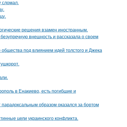
у сломал.
у.
цу.
логические решения взамен иностранным.
безупречную внешность и рассказала о своем
е общества под влиянием идей толстого и Джека
гушкорот.
али.
ополь в Енакиево, есть погибшие и
нг парадоксальным образом оказался за бортом
тинные цели украинского конфликта.