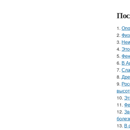
Пос
1.
Опо
2.
Физ
3.
Неи
4.
Это
5.
Фен
6.
В А
7.
Сла
8.
Дре
9.
Рос
высот
10.
Эт
11.
Фе
12.
Зв
болез
13.
В 