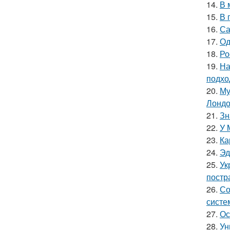
14.
В 
15.
В 
16.
Са
17.
Од
18.
Ро
19.
На
подхо
20.
Му
Лондо
21.
Зн
22.
У 
23.
Ка
24.
Эд
25.
Ук
постр
26.
Со
систе
27.
Ос
28.
Ун