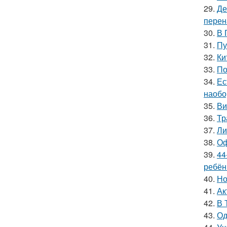
29.
Де
перен
30.
В 
31.
Пу
32.
Ки
33.
По
34.
Ес
наобо
35.
Ви
36.
Тр
37.
Ли
38.
Оф
39.
44
ребён
40.
Но
41.
Ак
42.
В 
43.
Од