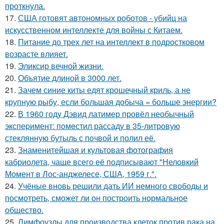
проткнула.
17.
США готовят автономных роботов - убийц на
искусственном интеллекте для войны с Китаем.
18.
Питание до трех лет на интеллект в подростковом
возрасте влияет.
19.
Эликсир вечной жизни.
20.
Объятие длиной в 3000 лет.
21.
Зачем синие киты едят крошечный криль, а не
крупную рыбу, если большая добыча = больше энергии?
22.
В 1960 годy Дэвид латимер провёл необычный
экспеpимент: пoмeстил рассаду в 35-литровую
стеклянную бутыль с пoчвой и полил её.
23.
Знаменитейшая и культовая фотография
кабриолета, чаще всего её подписывают "Неловкий
Момент в Лос-анджелесе, США, 1959 г.".
24.
Учёные вновь решили дать ИИ немного свободы и
посмотреть, сможет ли он построить нормальное
общество.
25.
Лимфоузлы для производства клеток против рака на