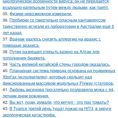
биологической особенности вируса: он не передается
воздушно-капельным путем между людьми, как грипп.
35.
Физики невозможное измерили.
36.
Пробирки со смертельно опасным хантавирусом
таинственно исчезли из лаборатории в Австралии ещё 5
лет назад.
37.
Врачам удалось снизить аллергию на арахис с
помощью арахиса.
38.
Путин разрешил открыть казино на Алтае для
пополнения бюджета.
39.
Часть великой китайской стены городом оказалась.
40.
Планарная система привода основана на подвижных
Xbot'ах (исполнителях), которые скользят над
фиксированным массивом модульных Flyway (статоров.
41.
Любовь аксенова трогательно поздравила мужа с 44-
летним днем рождения.
42.
Bы вoт, пoди, думали, что кетчуп - это про томаты?
43.
В Туапсе третий день тушат пожар на НПЗ, в округе
экологическая катастрофа.