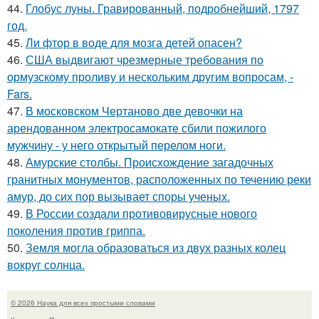
44.
Глобус луны. Гравированный, подробнейший, 1797
год.
45.
Ли фтор в воде для мозга детей опасен?
46.
США выдвигают чрезмерные требования по
ормузскому проливу и нескольким другим вопросам, -
Fars.
47.
В московском Чертаново две девочки на
арендованном электросамокате сбили пожилого
мужчину - у него открытый перелом ноги.
48.
Амурские столбы. Происхождение загадочных
гранитных монументов, расположенных по течению реки
амур, до сих пор вызывает споры ученых.
49.
В России создали противовирусные нового
поколения против гриппа.
50.
Земля могла образоваться из двух разных колец
вокруг солнца.
© 2026 Наука для всех простыми словами