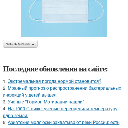
читать дальше →
Последние обновления на сайте:
1.
Экстремальная погода нормой становится?
2.
Мрачный прогноз о распространении бактериальных
инфекций у детей вышел.
3.
Ученые "Гормон Мотивации нашли".
4.
На 1000 C ниже: ученые переоценили температуру
ядра земли.
5.
Азиатские моллюски захватывают реки России: есть