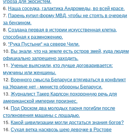
угроза для экосистем.
6.
Наша соседка, галактика Андромеды, во всей красе.
7.
Парень купил форму МВД, чтобы не стоять в очереди
за бензином.
8.
Создана первая в истории искусственная клетка,
способная к размножению.
9.
"Рука Пустыни" на севере Чили.
10.
Вы знали, что на земле есть остров змей, куда людям
официально запрещено заходить.
11.
Ученые выяснили, кто лучше договаривается:
мужчины или женщины.
12.
Военного смысла Беларуси втягиваться в конфликт
на Украине нет - министр обороны Беларуси.
13.
Журналист Такер Карлсон похоронную речь для
американской империи произнес.
14.
Под Орском два молодых парня погибли после
столкновения машины с лошадью.
15.
Какой цивилизации могли достаться знания богов?
16.
Сухая ветка насквозь шею девочке в Ростове