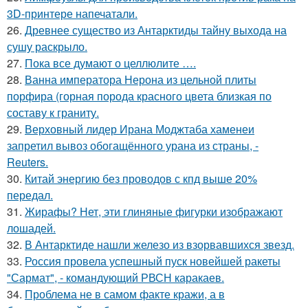
3D-принтере напечатали.
26.
Древнее существо из Антарктиды тайну выхода на
сушу раскрыло.
27.
Пока все думают о целлюлите ….
28.
Ванна императора Нерона из цельной плиты
порфира (горная порода красного цвета близкая по
составу к граниту.
29.
Верховный лидер Ирана Моджтаба хаменеи
запретил вывоз обогащённого урана из страны, -
Reuters.
30.
Китай энергию без проводов с кпд выше 20%
передал.
31.
Жирафы? Нет, эти глиняные фигурки изображают
лошадей.
32.
В Антарктиде нашли железо из взорвавшихся звезд.
33.
Россия провела успешный пуск новейшей ракеты
"Сармат", - командующий РВСН каракаев.
34.
Проблема не в самом факте кражи, а в