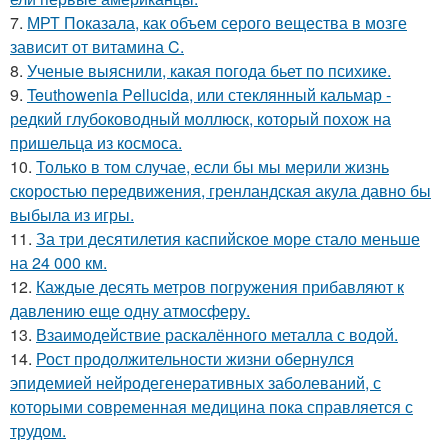
7.
МРТ Показала, как объем серого вещества в мозге
зависит от витамина C.
8.
Ученые выяснили, какая погода бьет по психике.
9.
Teuthowenia Pellucida, или стеклянный кальмар -
редкий глубоководный моллюск, который похож на
пришельца из космоса.
10.
Только в том случае, если бы мы мерили жизнь
скоростью передвижения, гренландская акула давно бы
выбыла из игры.
11.
За три десятилетия каспийское море стало меньше
на 24 000 км.
12.
Каждые десять метров погружения прибавляют к
давлению еще одну атмосферу.
13.
Взаимодействие раскалённого металла с водой.
14.
Рост продолжительности жизни обернулся
эпидемией нейродегенеративных заболеваний, с
которыми современная медицина пока справляется с
трудом.