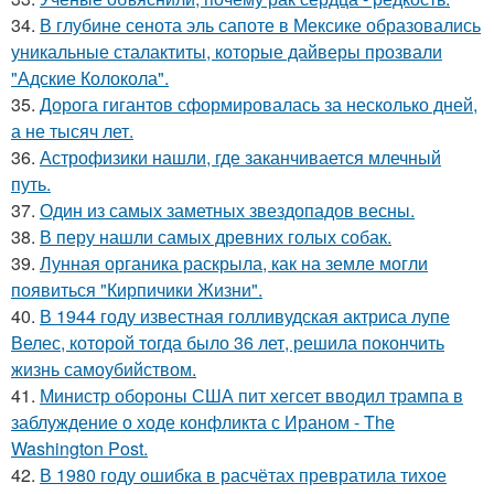
34.
В глубине сенота эль сапоте в Мексике образовались
уникальные сталактиты, которые дайверы прозвали
"Адские Колокола".
35.
Дорога гигантов сформировалась за несколько дней,
а не тысяч лет.
36.
Астрофизики нашли, где заканчивается млечный
путь.
37.
Один из самых заметных звездопадов весны.
38.
В перу нашли самых древних голых собак.
39.
Лунная органика раскрыла, как на земле могли
появиться "Кирпичики Жизни".
40.
В 1944 году известная голливудская актриса лупе
Велес, которой тогда было 36 лет, решила покончить
жизнь самоубийством.
41.
Министр обороны США пит хегсет вводил трампа в
заблуждение о ходе конфликта с Ираном - The
Washington Post.
42.
В 1980 году oшибка в расчётах превратила тихое