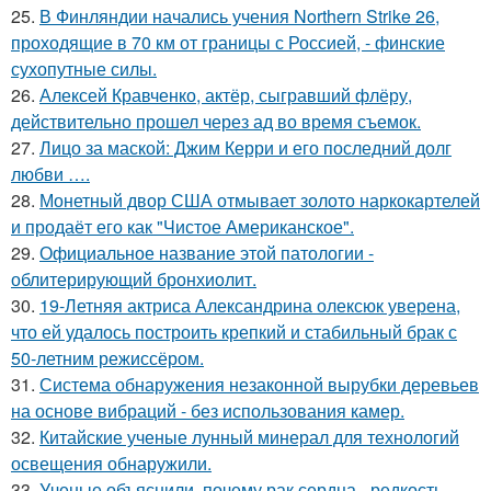
25.
В Финляндии начались учения Northern Strike 26,
проходящие в 70 км от границы с Россией, - финские
сухопутные силы.
26.
Алексей Кравченко, актёр, сыгравший флёру,
действительно прошел через ад во время съемок.
27.
Лицо за маской: Джим Керри и его последний долг
любви ….
28.
Монетный двор США отмывает золото наркокартелей
и продаёт его как "Чистое Американское".
29.
Официальное название этой патологии -
облитерирующий бронхиолит.
30.
19-Летняя актриса Александрина олексюк уверена,
что ей удалось построить крепкий и стабильный брак с
50-летним режиссёром.
31.
Система обнаружения незаконной вырубки деревьев
на основе вибраций - без использования камер.
32.
Китайские ученые лунный минерал для технологий
освещения обнаружили.
33.
Ученые объяснили, почему рак сердца - редкость.