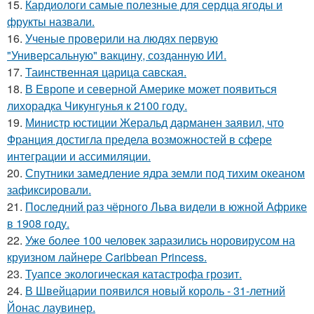
15.
Кардиологи самые полезные для сердца ягоды и
фрукты назвали.
16.
Ученые проверили на людях первую
"Универсальную" вакцину, созданную ИИ.
17.
Таинственная царица савская.
18.
В Европе и северной Америке может появиться
лихорадка Чикунгунья к 2100 году.
19.
Министр юстиции Жеральд дарманен заявил, что
Франция достигла предела возможностей в сфере
интеграции и ассимиляции.
20.
Спутники замедление ядра земли под тихим океаном
зафиксировали.
21.
Последний раз чёрного Льва видели в южной Африке
в 1908 году.
22.
Уже более 100 человек заразились норовирусом на
круизном лайнере Caribbean Princess.
23.
Туапсе экологическая катастрофа грозит.
24.
В Швейцарии появился новый король - 31-летний
Йонас лаувинер.