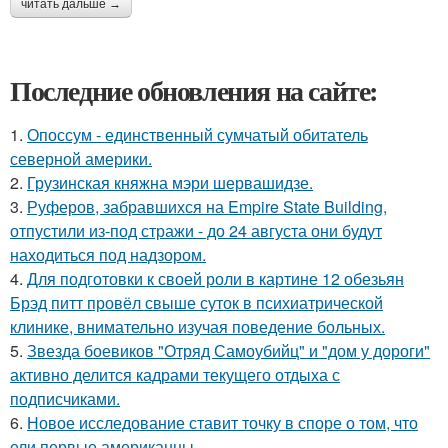
читать дальше →
Последние обновления на сайте:
1.
Опоссум - единственный сумчатый обитатель
северной америки.
2.
Грузинская княжна мэри шервашидзе.
3.
Руферов, забравшихся на Empire State Building,
отпустили из-под стражи - до 24 августа они будут
находиться под надзором.
4.
Для подготовки к своей роли в картине 12 обезьян
Брэд питт провёл свыше суток в психиатрической
клинике, внимательно изучая поведение больных.
5.
Звезда боевиков "Отряд Самоубийц" и "дом у дороги"
активно делится кадрами текущего отдыха с
подписчиками.
6.
Новое исследование ставит точку в споре о том, что
ели первые американцы.