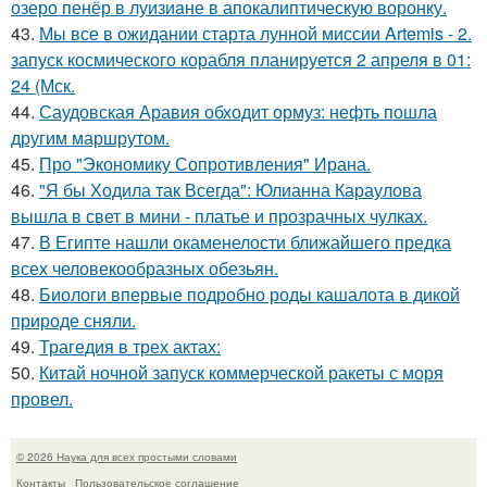
озеро пенёр в луизиaне в апокалиптическую воронку.
43.
Мы все в ожидании старта лунной миссии Artemis - 2.
запуск космического корабля планируется 2 апреля в 01:
24 (Мск.
44.
Саудовская Аравия обходит ормуз: нефть пошла
другим маршрутом.
45.
Про "Экономику Сопротивления" Ирана.
46.
"Я бы Ходила так Всегда": Юлианна Караулова
вышла в свет в мини - платье и прозрачных чулках.
47.
В Египте нашли окаменелости ближайшего предка
всех человекообразных обезьян.
48.
Биологи впервые подробно роды кашалота в дикой
природе сняли.
49.
Трагедия в трех актах:
50.
Китай ночной запуск коммерческой ракеты с моря
провел.
© 2026 Наука для всех простыми словами
Контакты
Пользовательское соглашение