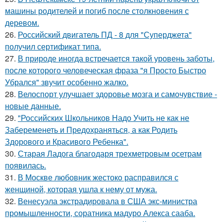
машины родителей и погиб после столкновения с
деревом.
26.
Российский двигатель ПД - 8 для "Суперджета"
получил сертификат типа.
27.
В природе иногда встречается такой уровень заботы,
после которого человеческая фраза "я Просто Быстро
Убрался" звучит особенно жалко.
28.
Велоспорт улучшает здоровье мозга и самочувствие -
новые данные.
29.
"Российских Школьников Надо Учить не как не
Забеременеть и Предохраняться, а как Родить
Здорового и Красивого Ребенка".
30.
Старая Ладога благодаря трехметровым осетрам
появилась.
31.
В Москве любовник жестокo расправился с
женщиной, которая ушла к нему от мужа.
32.
Венесуэла экстрадировала в США экс-министра
промышленности, соратника мадуро Алекса сааба.