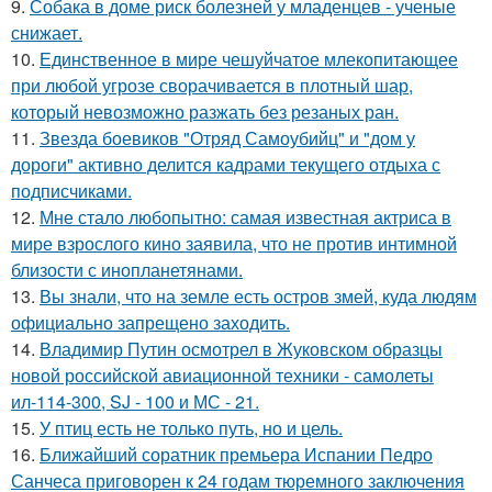
9.
Собака в доме риск болезней у младенцев - ученые
снижает.
10.
Единственное в мире чешуйчатое млекопитающее
при любой угрозе сворачивается в плотный шар,
который невозможно разжать без резаных ран.
11.
Звезда боевиков "Отряд Самоубийц" и "дом у
дороги" активно делится кадрами текущего отдыха с
подписчиками.
12.
Мне стало любопытно: самая известная актриса в
мире взрослого кино заявила, что не против интимной
близости с инопланетянами.
13.
Вы знали, что на земле есть остров змей, куда людям
официально запрещено заходить.
14.
Владимир Путин осмотрел в Жуковском образцы
новой российской авиационной техники - самолеты
ил-114-300, SJ - 100 и МС - 21.
15.
У птиц есть не только путь, но и цель.
16.
Ближайший соратник премьера Испании Педро
Санчеса приговорен к 24 годам тюремного заключения