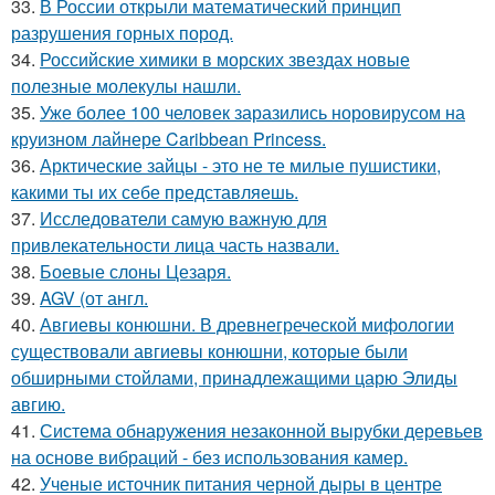
33.
В России открыли математический принцип
разрушения горных пород.
34.
Российские химики в морских звездах новые
полезные молекулы нашли.
35.
Уже более 100 человек заразились норовирусом на
круизном лайнере Caribbean Princess.
36.
Арктические зайцы - это не те милые пушистики,
какими ты их себе представляешь.
37.
Исследователи самую важную для
привлекательности лица часть назвали.
38.
Боевые слоны Цезаря.
39.
AGV (от англ.
40.
Авгиевы конюшни. В древнегреческой мифологии
существовали авгиевы конюшни, которые были
обширными стойлами, принадлежащими царю Элиды
авгию.
41.
Система обнаружения незаконной вырубки деревьев
на основе вибраций - без использования камер.
42.
Ученые источник питания черной дыры в центре