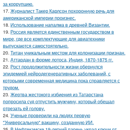
за коррупцию.
17.
Журналист Такер Карлсон похоронную речь для
американской империи произнес.
18.
Использование напалма в древней Византии.
19.
Россия является единственным государством в
мире, где все комплектующие для авиатехники
выпускаются самостоятельно.
20.
Титан уникальным местом для колонизации признан.
21.
Аттардан в форме лотоса, Индия, 1870-1875 гг.
22.
Рост продолжительности жизни обернулся
эпидемией нейродегенеративных заболеваний, с
которыми современная медицина пока справляется с
трудом.
23.
Жертва жестокого избиения из Татарстана
попросила суд отпустить мужчину, который обещал
отрезать ей голову.
24.
Ученые проверили на людях первую
"Универсальную" вакцину, созданную ИИ.
25.
В Нефтекамске 19-летний парень украл ключи от