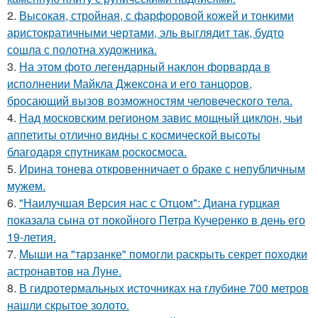
2.
Высокая, стройная, с фарфоровой кожей и тонкими
аристократичными чертами, эль выглядит так, будто
сошла с полотна художника.
3.
На этом фото легендарный наклон форварда в
исполнении Майкла Джексона и его танцоров,
бросающий вызов возможностям человеческого тела.
4.
Над московским регионом завис мощный циклон, чьи
аппетиты отлично видны с космической высоты
благодаря спутникам роскосмоса.
5.
Ирина тонева откровенничает о браке с непубличным
мужем.
6.
"Наилучшая Версия нас с Отцом": Диана гурцкая
показала сына от покойного Петра Кучеренко в день его
19-летия.
7.
Мыши на "тарзанке" помогли раскрыть секрет походки
астронавтов на Луне.
8.
В гидротермальных источниках на глубине 700 метров
нашли скрытое золото.