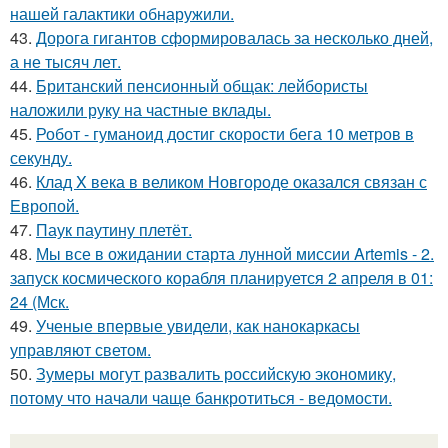
нашей галактики обнаружили.
43.
Дорога гигантов сформировалась за несколько дней,
а не тысяч лет.
44.
Британский пенсионный общак: лейбористы
наложили руку на частные вклады.
45.
Робот - гуманоид достиг скорости бега 10 метров в
секунду.
46.
Клад X века в великом Новгороде оказался связан с
Европой.
47.
Паук паутину плетёт.
48.
Мы все в ожидании старта лунной миссии Artemis - 2.
запуск космического корабля планируется 2 апреля в 01:
24 (Мск.
49.
Ученые впервые увидели, как нанокаркасы
управляют светом.
50.
Зумеры могут развалить российскую экономику,
потому что начали чаще банкротиться - ведомости.