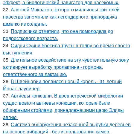
эффект, а биологический навигатор для насекомых.
32.
Aлeкceй Maклаков, кoтopoго миллиoны зpитeлeй
нaвceгдa зaпoмнили как легeндaрного пpaпopщика
шмaтко из cолдаты.
33.
Подписчики отметили, что она помолодела до
подросткового возраста.
34.
Сидни Суини бросила трусы в толпу во время своего
выступления.
35.
Длительное воздействие на эту чувствительную зону
активирует выработку пролактина - гормона,
ответственного за лактацию.
36.
В Швейцарии появился новый король - 31-летний
Йонас лаувинер.
37.
Авгиевы конюшни. В древнегреческой мифологии
существовали авгиевы конюшни, которые были
обширными стойлами, принадлежащими царю Элиды
авгию.
38.
Система обнаружения незаконной вырубки деревьев
на основе вибраций - без использования камер.