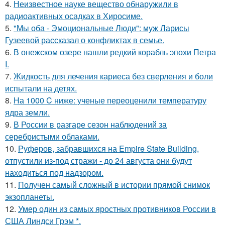
4.
Неизвестное науке вещество обнаружили в
радиоактивных осадках в Хиросиме.
5.
"Мы оба - Эмоциональные Люди": муж Ларисы
Гузеевой рассказал о конфликтах в семье.
6.
В онежском озере нашли редкий корабль эпохи Петра
I.
7.
Жидкость для лечения кариеса без сверления и боли
испытали на детях.
8.
На 1000 C ниже: ученые переоценили температуру
ядра земли.
9.
В России в разгаре сезон наблюдений за
серебристыми облаками.
10.
Руферов, забравшихся на Empire State Building,
отпустили из-под стражи - до 24 августа они будут
находиться под надзором.
11.
Получен самый сложный в истории прямой снимок
экзопланеты.
12.
Умер один из самых яростных противников России в
США Линдси Грэм *.