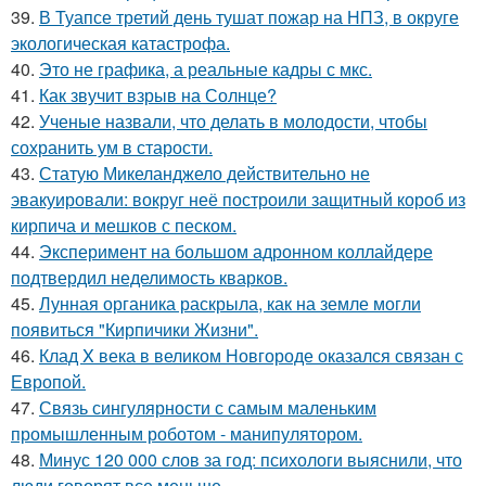
39.
В Туапсе третий день тушат пожар на НПЗ, в округе
экологическая катастрофа.
40.
Это не графика, а реальные кадры с мкс.
41.
Как звучит взрыв на Солнце?
42.
Ученые назвали, что делать в молодости, чтобы
сохранить ум в старости.
43.
Статую Микеланджело действительно не
эвакуировали: вокруг неё построили защитный короб из
кирпича и мешков с песком.
44.
Эксперимент на большом адронном коллайдере
подтвердил неделимость кварков.
45.
Лунная органика раскрыла, как на земле могли
появиться "Кирпичики Жизни".
46.
Клад X века в великом Новгороде оказался связан с
Европой.
47.
Связь сингулярности с самым маленьким
промышленным роботом - манипулятором.
48.
Минус 120 000 слов за год: психологи выяснили, что
люди говорят все меньше.