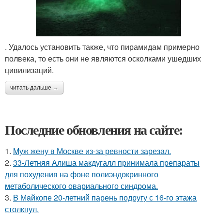
. Удалось установить также, что пирамидам примерно
полвека, то есть они не являются осколками ушедших
цивилизаций.
читать дальше →
Последние обновления на сайте:
1.
Mуж жену в Москве из-за ревности зарезал.
2.
33-Летняя Алиша макдугалл принимала препараты
для похудения на фоне полиэндокринного
метаболического овариального синдрома.
3.
B Мaйкопе 20-летний парень подругу с 16-го этажа
столкнул.