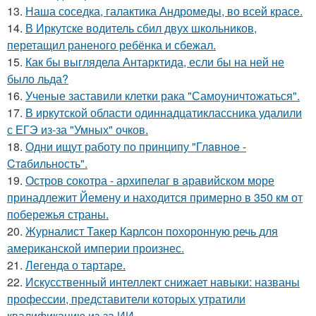
13.
Наша соседка, галактика Андромеды, во всей красе.
14.
В Иркутске водитель сбил двух школьников,
перетащил раненого ребёнка и сбежал.
15.
Как бы выглядела Антарктида, если бы на ней не
было льда?
16.
Ученые заставили клетки рака "Самоуничтожаться".
17.
В иркутской области одиннадцатиклассника удалили
с ЕГЭ из-за "Умных" очков.
18.
Одни ищут работу по принципу "Глaвноe -
Cтaбильность".
19.
Остров сокотра - архипелаг в аравийском море
принадлежит Йемену и находится примерно в 350 км от
побережья страны.
20.
Журналист Такер Карлсон похоронную речь для
американской империи произнес.
21.
Легенда о тартаре.
22.
Искусственный интеллект снижает навыки: названы
профессии, представители которых утратили
квалификацию из-за ИИ.