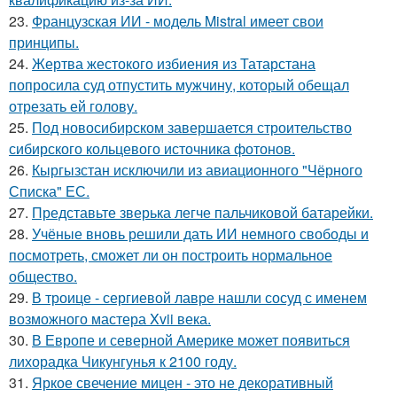
23.
Французская ИИ - модель Mistral имеет свои
принципы.
24.
Жертва жестокого избиения из Татарстана
попросила суд отпустить мужчину, который обещал
отрезать ей голову.
25.
Под новосибирском завершается строительство
сибирского кольцевого источника фотонов.
26.
Кыргызстан исключили из авиационного "Чёрного
Списка" ЕС.
27.
Представьте зверька легче пальчиковой батарейки.
28.
Учёные вновь решили дать ИИ немного свободы и
посмотреть, сможет ли он построить нормальное
общество.
29.
В троице - сергиевой лавре нашли сосуд с именем
возможного мастера Xvii века.
30.
В Европе и северной Америке может появиться
лихорадка Чикунгунья к 2100 году.
31.
Яркое свечение мицен - это не декоративный