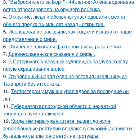
3.
"Выбросить его за Борт" - 44-летняя Алёна водонаева
остро отреагировала на орущего ребёнка.
4.
Открытие: люди и обезьяны унаследовали смех от
общего предка 15 млн лет назад - открытие.
5.
Исследование раскрыло, как соцсети искажают наше
представление о мире.
6.
Ожирение признали фактором риска рака легких.
7.
Древнеславянские сказания и мифы.
8.
В Петербурге у девушки чудовищно раздуло голову
после окрашивания волос.
9.
Откровенный наряд едва не оставил школьницу из
Таганрога без аттестата.
10.
Тестостерон у мужчин упал вдвое за последние 50
лет.
11.
Губернатор вологодской области с нехваткой
топлива в пути столкнулся.
12.
Когда температура в штате падает до нуля,
теплолюбивые рептилии впадают в глубокий анабиоз и
буквально сыплются с веток на тротуары.