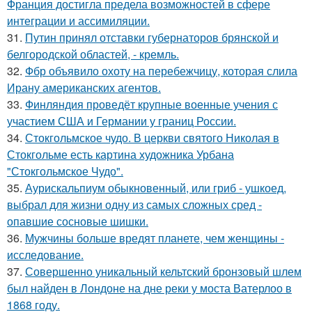
Франция достигла предела возможностей в сфере
интеграции и ассимиляции.
31.
Путин принял отставки губернаторов брянской и
белгородской областей, - кремль.
32.
Фбр объявило охоту на перебежчицу, которая слила
Ирану американских агентов.
33.
Финляндия проведёт крупные военные учения с
участием США и Германии у границ России.
34.
Стокгольмское чудо. В церкви святого Николая в
Стокгольме есть картина художника Урбана
"Стокгольмское Чудо".
35.
Аурискальпиум обыкновенный, или гриб - ушкоед,
выбрал для жизни одну из самых сложных сред -
опавшие сосновые шишки.
36.
Мужчины больше вредят планете, чем женщины -
исследование.
37.
Совершенно уникальный кельтский бронзовый шлем
был найден в Лондоне на дне реки у моста Ватерлоо в
1868 году.