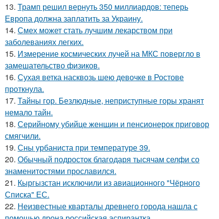
13.
Трамп решил вернуть 350 миллиардов: теперь
Европа должна заплатить за Украину.
14.
Смех может стать лучшим лекарством при
заболеваниях легких.
15.
Измерение космических лучей на МКС повергло в
замешательство физиков.
16.
Сухая ветка насквозь шею девочке в Ростове
проткнула.
17.
Тайны гор. Безлюдные, неприступные горы хранят
немало тайн.
18.
Серийному убийце женщин и пенсионерок приговор
смягчили.
19.
Сны урбаниста при температуре 39.
20.
Обычный подросток благодаря тысячам селфи со
знаменитостями прославился.
21.
Кыргызстан исключили из авиационного "Чёрного
Списка" ЕС.
22.
Неизвестные кварталы древнего города нашла с
помощью дрона российская аспирантка.