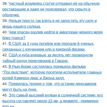
38.
Частный владелец статуи отправил её на обычную
реставрацию и даже не подозревал, что скрыто в
оболочке.
39.
Нельзя просто так взять и не запостить эту силу и
мощь нашего солнца.
40.
Чем опасен разлив нефти в акватории черного моря
близ туапсе?
41.
В США за 3 года погибли или пропали 8 ученых,
связанных с изучением нло и ядерной физики.
42.
США и куба впервые за десять лет провернули
тайный раунд переговоров в Гаване.
43.
В Нью-йорке состоялась премьера фильма
"Последствия", которую посетили исполнители главных
ролей Кэмерон диас и Джона хилл.
44.
Появилась теория о том, что останки динозавров
могут быть на луне.
45.
Это самый высокий вулкан в солнечной системе: его
высота составляет около 22 км, а диаметр - примерно
600 км.