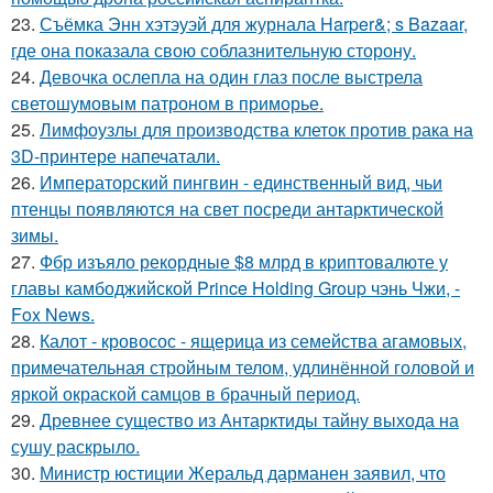
23.
Съёмка Энн хэтэуэй для журнала Harper&; s Bazaar,
где она показала свою соблазнительную сторону.
24.
Девочка ослепла на один глаз после выстрела
светошумовым патроном в приморье.
25.
Лимфоузлы для производства клеток против рака на
3D-принтере напечатали.
26.
Императорский пингвин - единственный вид, чьи
птенцы появляются на свет посреди антарктической
зимы.
27.
Фбр изъяло рекордные $8 млрд в криптовалюте у
главы камбоджийской Prince Holding Group чэнь Чжи, -
Fox News.
28.
Калот - кровосос - ящерица из семейства агамовых,
примечательная стройным телом, удлинённой головой и
яркой окраской самцов в брачный период.
29.
Древнее существо из Антарктиды тайну выхода на
сушу раскрыло.
30.
Министр юстиции Жеральд дарманен заявил, что