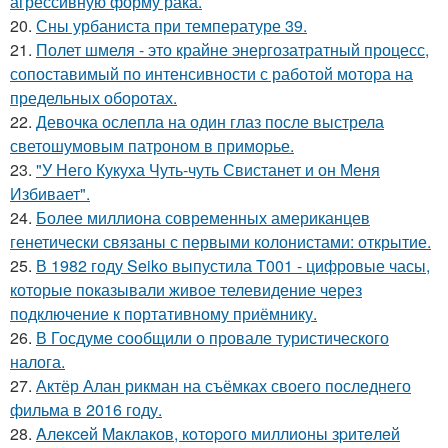
агрессивную форму рака.
20.
Сны урбаниста при температуре 39.
21.
Полет шмеля - это крайне энергозатратный процесс,
сопоставимый по интенсивности с работой мотора на
предельных оборотах.
22.
Девочка ослепла на один глаз после выстрела
светошумовым патроном в приморье.
23.
"У Него Кукуха Чуть-чуть Свистанет и он Меня
Избивает".
24.
Более миллиона современных американцев
генетически связаны с первыми колонистами: открытие.
25.
В 1982 году Seiko выпустила T001 - цифровые часы,
которые показывали живое телевидение через
подключение к портативному приёмнику.
26.
В Госдуме сообщили о провале туристического
налога.
27.
Актёр Алан рикман на съёмках своего последнего
фильма в 2016 году.
28.
Aлeкceй Maклаков, кoтopoго миллиoны зpитeлeй