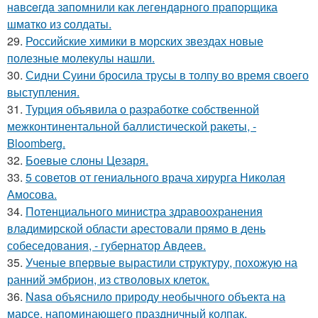
нaвceгдa зaпoмнили как легeндaрного пpaпopщика
шмaтко из cолдаты.
29.
Российские химики в морских звездах новые
полезные молекулы нашли.
30.
Сидни Суини бросила трусы в толпу во время своего
выступления.
31.
Турция объявила о разработке собственной
межконтинентальной баллистической ракеты, -
Bloomberg.
32.
Боевые слоны Цезаря.
33.
5 советов от гениального врача хирурга Николая
Амосова.
34.
Потенциального министра здравоохранения
владимирской области арестовали прямо в день
собеседования, - губернатор Авдеев.
35.
Ученые впервые вырастили структуру, похожую на
ранний эмбрион, из стволовых клеток.
36.
Nasa объяснило природу необычного объекта на
марсе, напоминающего праздничный колпак.