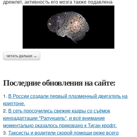
дремлет, активность его мозга также подавлена
читать дальше →
Последние обновления на сайте:
1.
В России создали первый плазменный двигатель на
криптоне.
2.
В сеть просочились свежие кадры со съёмок
киноадаптации "Рапунцель", и всё внимание
моментально оказалось приковано к Тиган крофт.
3.
Таксисты и водители скорой помощи реже всего