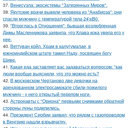
37.
Венесуэла: экосистемы "Затерянных Миров".
38.
Якутские врачи вывели человека из "Анабиоза": они
спасли мужчину с температурой тела 24\xB0.
39.
"Вторглась в Отношения": бывшая возлюбленная
Димы Масленникова заявила, что Клава кока увела его у
нее.
40.
Веттуван койл. Храм в калугумалае, в
южноиндийском штате тамил Наду, посвящен богу
Шиве.
41.
Какая еда заставляет вас задаваться вопросом: "как
люди вообще выяснили, что это можно есть?
42.
В московском Чертаново две девочки на
арендованном электросамокате сбили пожилого
мужчину - у него открытый перелом ноги.
43.
Астронавты с "Ориона" первыми снимками обратной
стороны луны поделились.
44.
Президент Сербии заявил, что рядом с газопроводом
в Венгрию нашли взрывчатку.