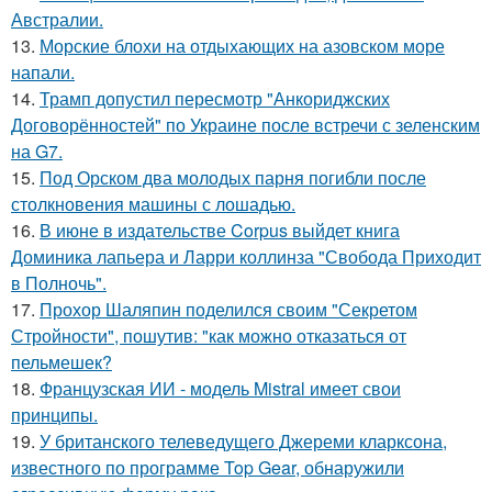
Австралии.
13.
Морские блохи на отдыхающих на азовском море
напали.
14.
Трамп допустил пересмотр "Анкориджских
Договорённостей" по Украине после встречи с зеленским
на G7.
15.
Под Орском два молодых парня погибли после
столкновения машины с лошадью.
16.
В июне в издательстве Corpus выйдет книга
Доминика лапьера и Ларри коллинза "Свобода Приходит
в Полночь".
17.
Прохор Шаляпин поделился своим "Секретом
Стройности", пошутив: "как можно отказаться от
пельмешек?
18.
Французская ИИ - модель Mistral имеет свои
принципы.
19.
У британского телеведущего Джереми кларксона,
известного по программе Top Gear, обнаружили