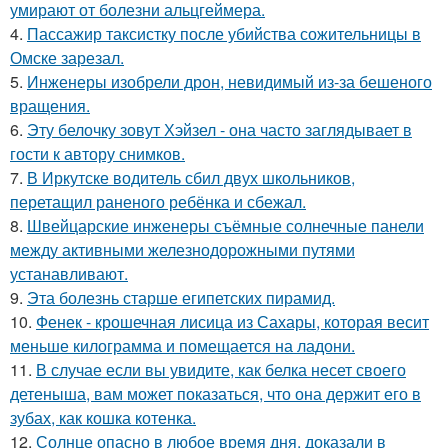
умирают от болезни альцгеймера.
4.
Пассажир таксистку после убийства сожительницы в
Омске зарезал.
5.
Инженеры изобрели дрон, невидимый из-за бешеного
вращения.
6.
Эту белочку зовут Хэйзел - она часто заглядывает в
гости к автору снимков.
7.
В Иркутске водитель сбил двух школьников,
перетащил раненого ребёнка и сбежал.
8.
Швейцарские инженеры съёмные солнечные панели
между активными железнодорожными путями
устанавливают.
9.
Эта болезнь старше египетских пирамид.
10.
Фенек - крошечная лисица из Сахары, которая весит
меньше килограмма и помещается на ладони.
11.
В случае если вы увидите, как белка несет своего
детеныша, вам может показаться, что она держит его в
зубах, как кошка котенка.
12.
Солнце опасно в любое время дня, доказали в