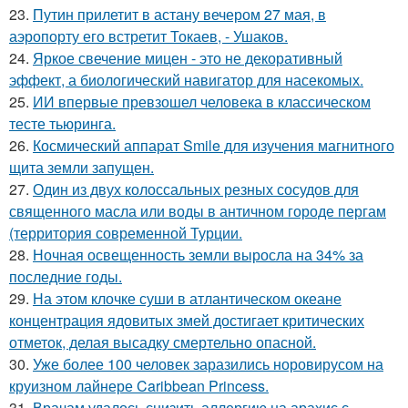
23.
Путин прилетит в астану вечером 27 мая, в
аэропорту его встретит Токаев, - Ушаков.
24.
Яркое свечение мицен - это не декоративный
эффект, а биологический навигатор для насекомых.
25.
ИИ впервые превзошел человека в классическом
тесте тьюринга.
26.
Космический аппарат Smile для изучения магнитного
щита земли запущен.
27.
Один из двух колоссальных резных сосудов для
священного масла или воды в античном городе пергам
(территория современной Турции.
28.
Ночная освещенность земли выросла на 34% за
последние годы.
29.
На этом клочке суши в атлантическом океане
концентрация ядовитых змей достигает критических
отметок, делая высадку смертельно опасной.
30.
Уже более 100 человек заразились норовирусом на
круизном лайнере Caribbean Princess.
31.
Врачам удалось снизить аллергию на арахис с