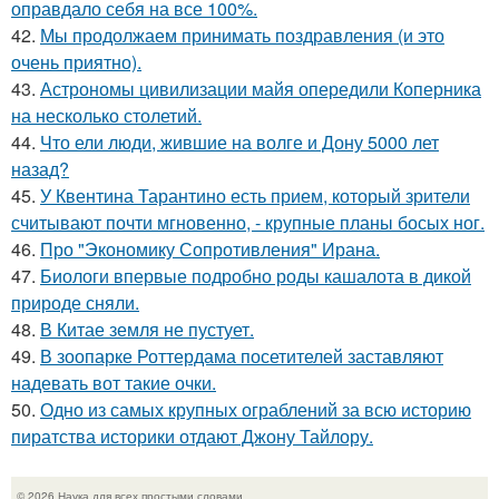
оправдало себя на все 100%.
42.
Мы продолжаем принимать поздравления (и это
очень приятно).
43.
Астрономы цивилизации майя опередили Коперника
на несколько столетий.
44.
Что ели люди, жившие на волге и Дону 5000 лет
назад?
45.
У Квентина Тарантино есть прием, который зрители
считывают почти мгновенно, - крупные планы босых ног.
46.
Про "Экономику Сопротивления" Ирана.
47.
Биологи впервые подробно роды кашалота в дикой
природе сняли.
48.
В Китае земля не пустует.
49.
В зоопарке Роттердама посетителей заставляют
надевать вот такие очки.
50.
Одно из самых крупных ограблений за всю историю
пиратства историки отдают Джону Тайлору.
© 2026 Наука для всех простыми словами