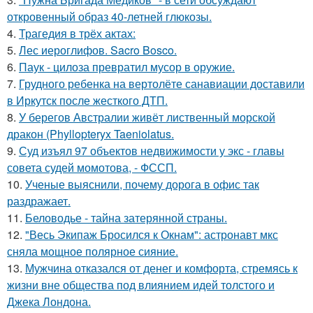
откровенный образ 40-летней глюкозы.
4.
Трагедия в трёх актах:
5.
Лес иероглифов. Sacro Bosco.
6.
Паук - цилоза превратил мусор в оружие.
7.
Грудного ребенка на вертолёте санавиации доставили
в Иркутск после жесткого ДТП.
8.
У берегов Австралии живёт лиственный морской
дракон (Phyllopteryx Taeniolatus.
9.
Суд изъял 97 объектов недвижимости у экс - главы
совета судей момотова, - ФССП.
10.
Ученые выяснили, почему дорога в офис так
раздражает.
11.
Беловодье - тайна затерянной страны.
12.
"Весь Экипаж Бросился к Окнам": астронавт мкс
сняла мощное полярное сияние.
13.
Мужчина отказался от денег и комфорта, стремясь к
жизни вне общества под влиянием идей толстого и
Джека Лондона.