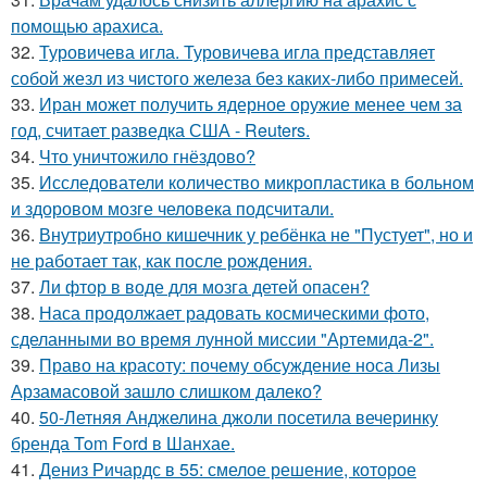
помощью арахиса.
32.
Туровичева игла. Туровичева игла представляет
собой жезл из чистого железа без каких-либо примесей.
33.
Иран может получить ядерное оружие менее чем за
год, считает разведка США - Reuters.
34.
Что уничтожило гнёздово?
35.
Исследователи количество микропластика в больном
и здоровом мозге человека подсчитали.
36.
Внутриутробно кишечник у ребёнка не "Пустует", но и
не работает так, как после рождения.
37.
Ли фтор в воде для мозга детей опасен?
38.
Наса продолжает радовать космическими фото,
сделанными во время лунной миссии "Артемида-2".
39.
Право на красоту: почему обсуждение носа Лизы
Арзамасовой зашло слишком далеко?
40.
50-Летняя Анджелина джоли посетила вечеринку
бренда Tom Ford в Шанхае.
41.
Дениз Ричардс в 55: смелое решение, которое