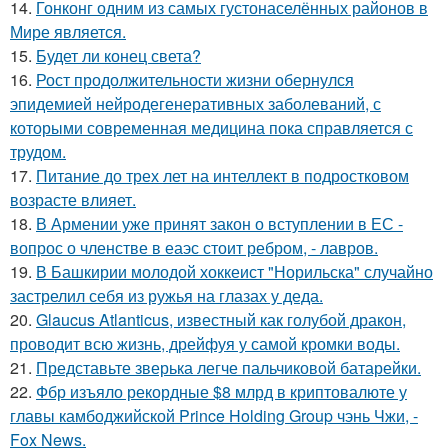
14.
Гонконг одним из самых густонаселённых районов в
Мире является.
15.
Будет ли конец света?
16.
Рост продолжительности жизни обернулся
эпидемией нейродегенеративных заболеваний, с
которыми современная медицина пока справляется с
трудом.
17.
Питание до трех лет на интеллект в подростковом
возрасте влияет.
18.
В Армении уже принят закон о вступлении в ЕС -
вопрос о членстве в еаэс стоит ребром, - лавров.
19.
В Башкирии молодой хоккеист "Норильска" случайно
застрелил себя из ружья на глазах у деда.
20.
Glaucus Atlanticus, известный как голубой дракон,
проводит всю жизнь, дрейфуя у самой кромки воды.
21.
Представьте зверька легче пальчиковой батарейки.
22.
Фбр изъяло рекордные $8 млрд в криптовалюте у
главы камбоджийской Prince Holding Group чэнь Чжи, -
Fox News.