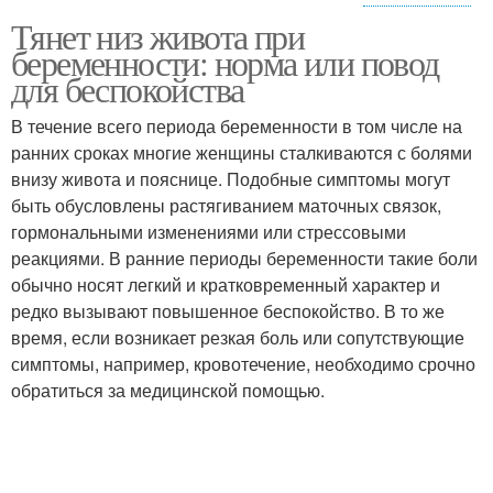
Ощущения с
Тянет низ живота при
Ощущения от патологии
физиологическими
беременности: норма или повод
изменениями
для беспокойства
В течение всего периода беременности в том числе на
Связь между тянущими
ранних сроках многие женщины сталкиваются с болями
Состояние на ощущения
ощущениями
внизу живота и пояснице. Подобные симптомы могут
быть обусловлены растягиванием маточных связок,
гормональными изменениями или стрессовыми
реакциями. В ранние периоды беременности такие боли
Тяжесть в животе
Боль в животе
обычно носят легкий и кратковременный характер и
редко вызывают повышенное беспокойство. В то же
время, если возникает резкая боль или сопутствующие
симптомы, например, кровотечение, необходимо срочно
обратиться за медицинской помощью.
Живот во время