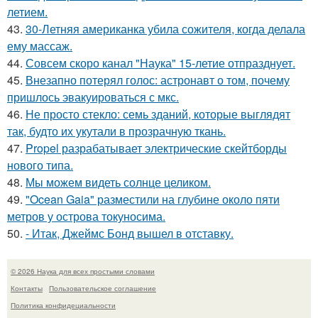
летием.
43.
30-Летняя американка убила сожителя, когда делала
ему массаж.
44.
Совсем скоро канал "Наука" 15-летие отпразднует.
45.
Внезапно потерял голос: астронавт о том, почему
пришлось эвакуироваться с мкс.
46.
Не просто стекло: семь зданий, которые выглядят
так, будто их укутали в прозрачную ткань.
47.
Propel разрабатывает электрические скейтборды
нового типа.
48.
Мы можем видеть солнце целиком.
49.
"Ocean Gaia" разместили на глубине около пяти
метров у острова токуносима.
50.
- Итак, Джеймс Бонд вышел в отставку.
© 2026 Наука для всех простыми словами
Контакты
Пользовательское соглашение
Политика конфидециальности