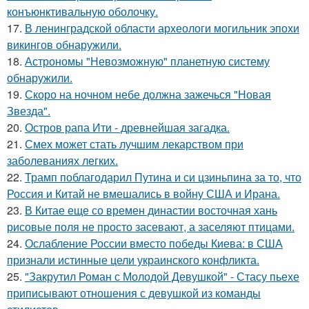
конъюнктивальную оболочку.
17.
В ленинградской области археологи могильник эпохи
викингов обнаружили.
18.
Астрономы "Невозможную" планетную систему
обнаружили.
19.
Скоро на ночном небе должна зажечься "Новая
Звезда".
20.
Остров рапа Ити - древнейшая загадка.
21.
Смех может стать лучшим лекарством при
заболеваниях легких.
22.
Трамп поблагодарил Путина и си цзиньпина за то, что
Россия и Китай не вмешались в войну США и Ирана.
23.
В Китае еще со времен династии восточная хань
рисовые поля не просто засевают, а заселяют птицами.
24.
Ослабление России вместо победы Киева: в США
признали истинные цели украинского конфликта.
25.
"Закрутил Роман с Молодой Девушкой" - Стасу пьехе
приписывают отношения с девушкой из команды