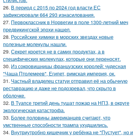
стилистов.
26.
В период с 2015 по 2024 год власти ЕС
зафиксировали 664 293 изнасилования.
27.
Первоклассник в Норвегии в поле 1300-летний меч
предвикингской эпохи нашел.
28.
Российские химики в морских звездах новые
полезные молекулы нашли.
29.
Секрет кроется не в самих продуктах, а в
специфических молекулах, которые они переносят.
30.
Из сокровищницы французских королей: чудесная
"Чаша Птолемеев", Египет, римская империя, ок.
31.
Частный владелец статуи отправил её на обычную
реставрацию и даже не подозревал, что скрыто в
оболочке.
32.
В Туапсе третий день тушат пожар на НПЗ, в округе
экологическая катастрофа.
33.
Более половины американцев считают, что
умственные способности трампа ухудшились.
34.
Внутриутробно кишечник у ребёнка не "Пустует", но и