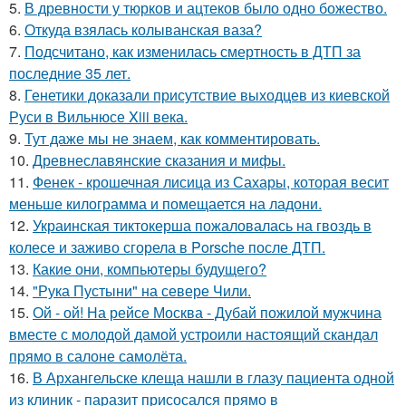
5.
В древности у тюрков и ацтеков было одно божество.
6.
Откуда взялась колыванская ваза?
7.
Подсчитано, как изменилась смертность в ДТП за
последние 35 лет.
8.
Генетики доказали присутствие выходцев из киевской
Руси в Вильнюсе Xiii века.
9.
Тут даже мы не знаем, как комментировать.
10.
Древнеславянские сказания и мифы.
11.
Фенек - крошечная лисица из Сахары, которая весит
меньше килограмма и помещается на ладони.
12.
Украинская тиктокерша пожаловалась на гвоздь в
колесе и заживо сгорела в Porsche после ДТП.
13.
Какие они, компьютеры будущего?
14.
"Рука Пустыни" на севере Чили.
15.
Ой - ой! На рейсе Москва - Дубай пожилой мужчина
вместе с молодой дамой устроили настоящий скандал
прямо в салоне самолёта.
16.
В Архангельске клеща нашли в глазу пациента одной
из клиник - паразит присосался прямо в