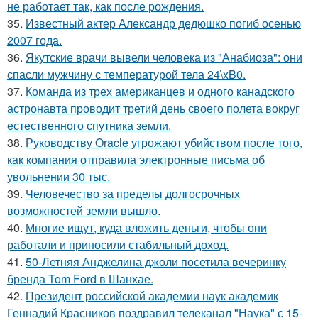
не работает так, как после рождения.
35.
Известный актер Александр дедюшко погиб осенью
2007 года.
36.
Якутские врачи вывели человека из "Анабиоза": они
спасли мужчину с температурой тела 24\xB0.
37.
Команда из трех американцев и одного канадского
астронавта проводит третий день своего полета вокруг
естественного спутника земли.
38.
Руководству Oracle угрожают убийством после того,
как компания отправила электронные письма об
увольнении 30 тыс.
39.
Человечество за пределы долгосрочных
возможностей земли вышло.
40.
Многие ищут, куда вложить деньги, чтобы они
работали и приносили стабильный доход.
41.
50-Летняя Анджелина джоли посетила вечеринку
бренда Tom Ford в Шанхае.
42.
Президент российской академии наук академик
Геннадий Красников поздравил телеканал "Наука" с 15-