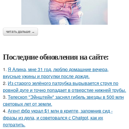
читать дальше →
Последние обновления на сайте:
1.
Я Алина, мне 31 год, люблю домашние вечера,
вкусные ужины и прогулки после дождя.
2.
Из старого зелёного патрубка вырывается струя по
ровной дуге и точно попадает в отверстие нижней трубы.
3.
Телескоп "Эйнштейн" заснял гибель звезды в 500 млн
световых лет от земли.
4.
Агент фбр украл $1 млн в крипте, запомнив сид -
фразы из дела, и советовался с Chatgpt, как их
потратить.