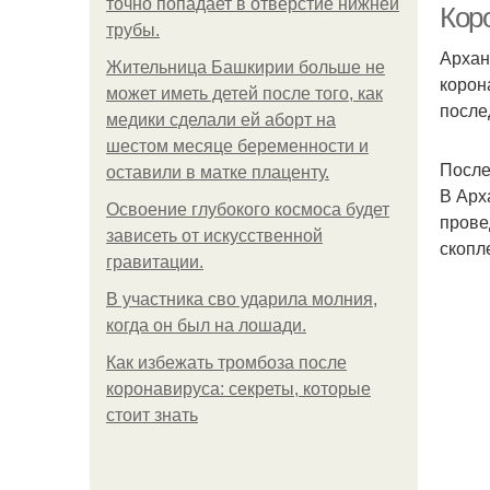
точно попадает в отверстие нижней
Кор
трубы.
Архан
Жительница Башкирии больше не
корон
может иметь детей после того, как
после
медики сделали ей аборт на
шестом месяце беременности и
После
оставили в матке плаценту.
В Арх
Освоение глубокого космоса будет
прове
зависеть от искусственной
скопл
гравитации.
В участника сво ударила молния,
когда он был на лошади.
Как избежать тромбоза после
коронавируса: секреты, которые
стоит знать