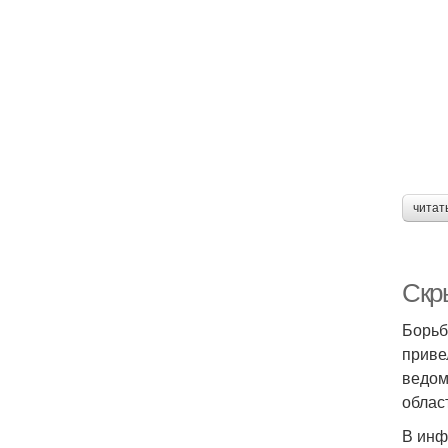
читат
Скр
Борьб
приве
ведом
облас
В инф