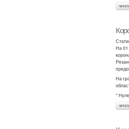
читат
Кор
Стати
На 01
корон
Рязан
предо
На гр
облас
* Нул
читат