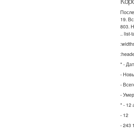
Кор
После
19. В
803. 
.. list-
:width
:heade
* - Да
- Нов
- Все
- Уме
* - 12
- 12
- 243 