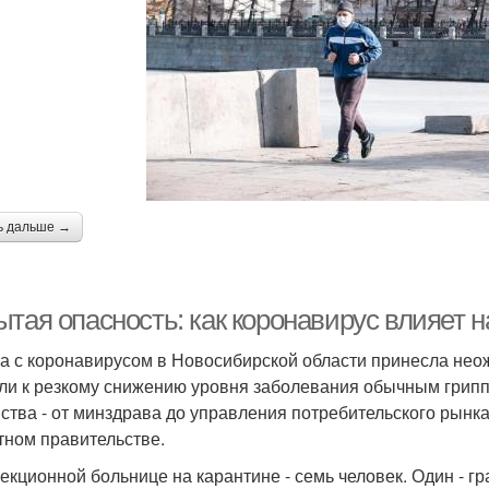
ь дальше →
ытая опасность: как коронавирус влияет 
а с коронавирусом в Новосибирской области принесла не
ли к резкому снижению уровня заболевания обычным грип
ства - от минздрава до управления потребительского рынк
тном правительстве.
екционной больнице на карантине - семь человек. Один - г