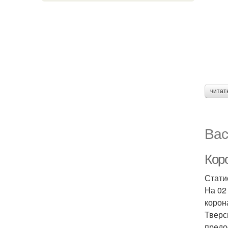
читат
Вас
Коро
Стати
На 02
корон
Тверс
предо