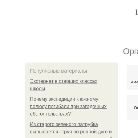
Орг
Популярные материалы
ар
Экстернат в старших классах
школы
Почему экспедиции к южному
полюсу погибали при загадочных
О
обстоятельствах?
Из старого зелёного патрубка
вырывается струя по ровной дуге и