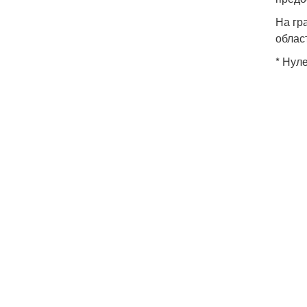
На гр
облас
* Нул