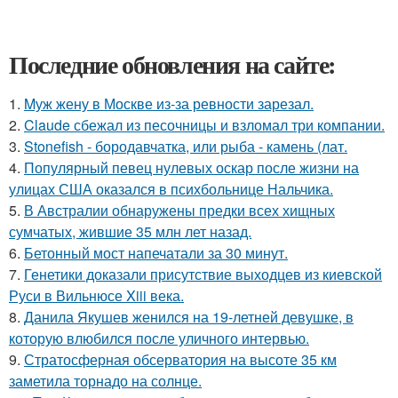
Последние обновления на сайте:
1.
Mуж жену в Москве из-за ревности зарезал.
2.
Claude сбежал из песочницы и взломал три компании.
3.
Stonefish - бородавчатка, или рыба - камень (лат.
4.
Популярный певец нулевых оскар после жизни на
улицах США оказался в психбольнице Нальчика.
5.
В Австралии обнаружены предки всех хищных
сумчатых, жившие 35 млн лет назад.
6.
Бетонный мост напечатали за 30 минут.
7.
Генетики доказали присутствие выходцев из киевской
Руси в Вильнюсе Xiii века.
8.
Данила Якушев женился на 19-летней девушке, в
которую влюбился после уличного интервью.
9.
Стратосферная обсерватория на высоте 35 км
заметила торнадо на солнце.