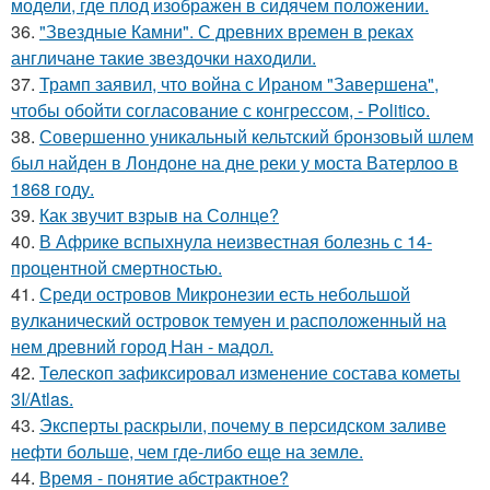
модели, где плод изображен в сидячем положении.
36.
"Звездные Камни". С древних времен в реках
англичане такие звездочки находили.
37.
Трамп заявил, что война с Ираном "Завершена",
чтобы обойти согласование с конгрессом, - Politico.
38.
Совершенно уникальный кельтский бронзовый шлем
был найден в Лондоне на дне реки у моста Ватерлоо в
1868 году.
39.
Как звучит взрыв на Солнце?
40.
В Африке вспыхнула неизвестная болезнь с 14-
процентной смертностью.
41.
Среди островов Микронезии есть небольшой
вулканический островок темуен и расположенный на
нем древний город Нан - мадол.
42.
Телескоп зафиксировал изменение состава кометы
3I/Atlas.
43.
Эксперты раскрыли, почему в персидском заливе
нефти больше, чем где-либо еще на земле.
44.
Время - понятие абстрактное?