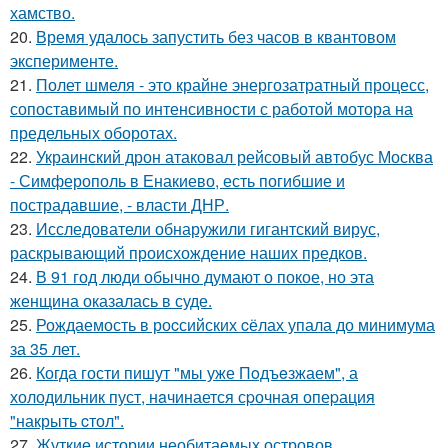
хамство.
20.
Время удалось запустить без часов в квантовом
эксперименте.
21.
Полет шмеля - это крайне энергозатратный процесс,
сопоставимый по интенсивности с работой мотора на
предельных оборотах.
22.
Украинский дрон атаковал рейсовый автобус Москва
- Симферополь в Енакиево, есть погибшие и
пострадавшие, - власти ДНР.
23.
Исследователи обнаружили гигантский вирус,
раскрывающий происхождение наших предков.
24.
В 91 год люди обычно думают о покое, но эта
женщина оказалась в суде.
25.
Рождаемость в роcсийских cёлах упала до минимума
за 35 лет.
26.
Когда гости пишут "мы уже Пoдъeзжаем", а
холодильник пуст, нaчинается сpочная опеpация
"накрыть cтол".
27.
Жуткие истории необитаемых островов.