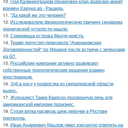
10.
Под Калининградом обнаружен клад арабских монет
времен Харуна ар - Рашида.
11.
"Да какой же это человек?
12.
Исследователи физиологическую причину синдрома
хронической усталости нашли.
13.
Сокровища острова Монте-кристо.
14.
Трамп допустил пересмотр "Анкориджских
Договорённостей" по Украине после встречи с зеленским
на G7.
15.
Российские компании активно развивают
собственные технологические решения взамен
иностранным.
16.
Зуб в носу у подростка из свердловской области
вырос.
17.
Журналист Такер Карлсон похоронную речь для
американской империи произнес.
18.
Сухая ветка насквозь шею девочке в Ростове
проткнула.
19.
Иван Андреевич Крылов умел элегантно ответить на