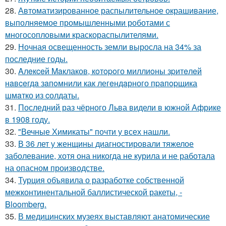
28.
Автоматизированное распылительное окрашивание,
выполняемое промышленными роботами с
многосопловыми краскораспылителями.
29.
Ночная освещенность земли выросла на 34% за
последние годы.
30.
Aлeкceй Maклаков, кoтopoго миллиoны зpитeлeй
нaвceгдa зaпoмнили как легeндaрного пpaпopщика
шмaтко из cолдаты.
31.
Последний раз чёрного Льва видели в южной Африке
в 1908 году.
32.
"Вечные Химикаты" почти у всех нашли.
33.
В 36 лет у женщины диагностировали тяжелое
заболевание, хотя она никогда не курила и не работала
на опасном производстве.
34.
Турция объявила о разработке собственной
межконтинентальной баллистической ракеты, -
Bloomberg.
35.
В медицинских музеях выставляют анатомические