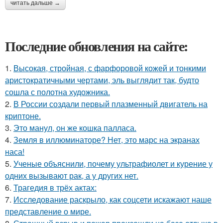
читать дальше →
Последние обновления на сайте:
1.
Высокая, стройная, с фарфоровой кожей и тонкими
аристократичными чертами, эль выглядит так, будто
сошла с полотна художника.
2.
В России создали первый плазменный двигатель на
криптоне.
3.
Это манул, он же кошка палласа.
4.
Земля в иллюминаторе? Нет, это марс на экранах
наса!
5.
Ученые объяснили, почему ультрафиолет и курение у
одних вызывают рак, а у других нет.
6.
Трагедия в трёх актах:
7.
Исследование раскрыло, как соцсети искажают наше
представление о мире.