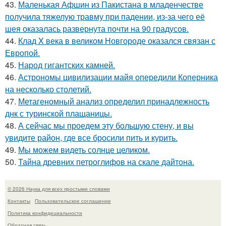
43.
Маленькая Афшин из Пакистана в младенчестве
получила тяжелую травму при падении, из-за чего её
шея оказалась развернута почти на 90 градусов.
44.
Клад X века в великом Новгороде оказался связан с
Европой.
45.
Народ гигантских камней.
46.
Астрономы цивилизации майя опередили Коперника
на несколько столетий.
47.
Метагеномный анализ определил принадлежность
днк с туринской плащаницы.
48.
А сейчас мы проедем эту большую стену, и вы
увидите район, где все бросили пить и курить.
49.
Мы можем видеть солнце целиком.
50.
Тайна древних петроглифов на скале дайтона.
© 2026 Наука для всех простыми словами
Контакты
Пользовательское соглашение
Политика конфидециальности
Обратная связь