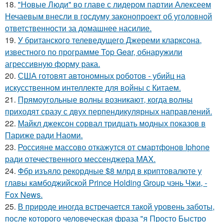
18.
"Новые Люди" во главе с лидером партии Алексеем
Нечаевым внесли в госдуму законопроект об уголовной
ответственности за домашнее насилие.
19.
У британского телеведущего Джереми кларксона,
известного по программе Top Gear, обнаружили
агрессивную форму рака.
20.
США готовят автономных роботов - убийц на
искусственном интеллекте для войны с Китаем.
21.
Прямоугольные волны возникают, когда волны
приходят сразу с двух перпендикулярных направлений.
22.
Майкл джексон сорвал тридцать модных показов в
Париже ради Наоми.
23.
Россияне массово откажутся от смартфонов Iphone
ради отечественного мессенджера MAX.
24.
Фбр изъяло рекордные $8 млрд в криптовалюте у
главы камбоджийской Prince Holding Group чэнь Чжи, -
Fox News.
25.
В природе иногда встречается такой уровень заботы,
после которого человеческая фраза "я Просто Быстро