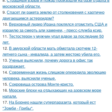
8.
Страшный взрыв и пожар произошли на базе отдыха в
московской области.
9.
Спасет ли ракета землю от столкновения с хаотично
двигающимся астероидом?
10.
Верховный лидер Ирана поклялся отомстить США и
израилю за смерть али хаменеи, - пресс-служба ксир.
11.
Тестостерон у мужчин упал вдвое за последние 50
лет.
12.
В амурской области мать обмотала скотчем 12-
летнего сына - инвалида, а затем жестоко убила его.
13.
Ученые выяснили, почему дорога в офис так
раздражает.
14.
Современная жизнь слишком опередила эволюцию
человека, выяснили ученые.
15.
Сокровища острова Монте-кристо.
16.
Морские блохи на отдыхающих на азовском море
напали.
17.
На Борнео нашли суперпаразита, который ест
"Зомби - Грибы".