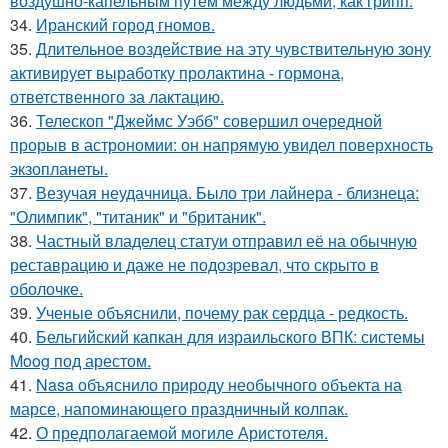
воздушно-капельным путем между людьми, как грипп.
34.
Иранский город гномов.
35.
Длительное воздействие на эту чувствительную зону
активирует выработку пролактина - гормона,
ответственного за лактацию.
36.
Телескоп "Джеймс Уэбб" совершил очередной
прорыв в астрономии: он напрямую увидел поверхность
экзопланеты.
37.
Везучая неудачница. Было три лайнера - близнеца:
"Олимпик", "титаник" и "британик".
38.
Частный владелец статуи отправил её на обычную
реставрацию и даже не подозревал, что скрыто в
оболочке.
39.
Ученые объяснили, почему рак сердца - редкость.
40.
Бельгийский капкан для израильского ВПК: системы
Moog под арестом.
41.
Nasa объяснило природу необычного объекта на
марсе, напоминающего праздничный колпак.
42.
О предполагаемой могиле Аристотеля.