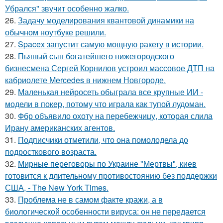
Убрался" звучит особенно жалко.
26.
Задачу моделирования квантовой динамики на
обычном ноутбуке решили.
27.
Spacex запустит самую мощную ракету в истории.
28.
Пьяный сын богатейшего нижегородского
бизнесмена Сергей Корнилов устроил массовое ДТП на
кабриолете Mercedes в нижнем Новгороде.
29.
Маленькая нейросеть обыграла все крупные ИИ -
модели в покер, потому что играла как тупой лудоман.
30.
Фбр объявило охоту на перебежчицу, которая слила
Ирану американских агентов.
31.
Подписчики отметили, что она помолодела до
подросткового возраста.
32.
Мирные переговоры по Украине "Мертвы", киев
готовится к длительному противостоянию без поддержки
США, - The New York Times.
33.
Проблема не в самом факте кражи, а в
биологической особенности вируса: он не передается