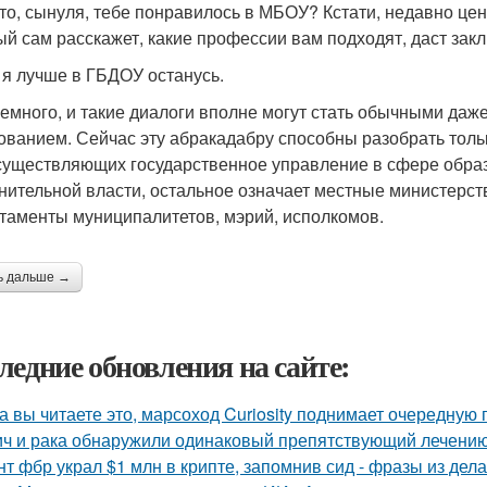
что, сынуля, тебе понравилось в МБОУ? Кстати, недавно ц
ый сам расскажет, какие профессии вам подходят, даст зак
, я лучше в ГБДОУ останусь.
емного, и такие диалоги вполне могут стать обычными даже 
ованием. Сейчас эту абракадабру способны разобрать тольк
существляющих государственное управление в сфере образо
нительной власти, остальное означает местные министерств
таменты муниципалитетов, мэрий, исполкомов.
ь дальше →
ледние обновления на сайте:
а вы читаете это, марсоход Curiosity поднимает очередную 
ич и рака обнаружили одинаковый препятствующий лечени
нт фбр украл $1 млн в крипте, запомнив сид - фразы из дела,