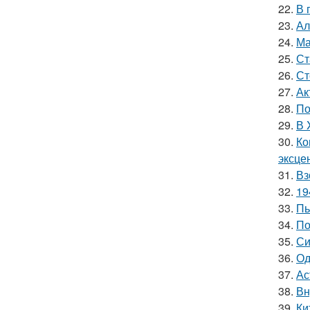
22.
В 
23.
Ал
24.
Ма
25.
Ст
26.
Ст
27.
Ак
28.
По
29.
В 
30.
Ко
эксце
31.
Вз
32.
19
33.
Пь
34.
По
35.
Си
36.
Од
37.
Ас
38.
Вн
39.
Ки