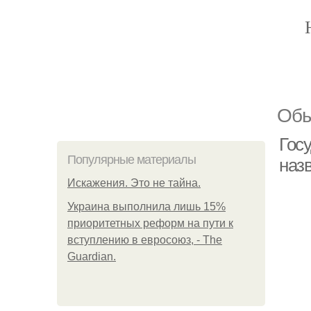
Обы
Гос
Популярные материалы
наз
Искажения. Это не тайна.
Украина выполнила лишь 15%
приоритетных реформ на пути к
вступлению в евросоюз, - The
Guardian.