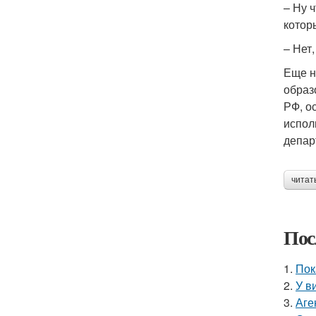
– Ну 
котор
– Нет
Еще н
образ
РФ, о
испол
депар
читат
Пос
1.
Пок
2.
У в
3.
Аге