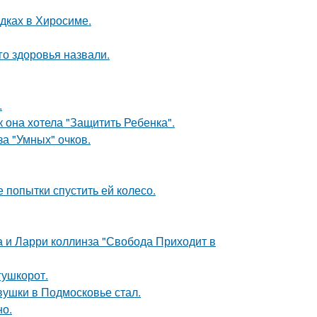
дках в Хиросиме.
о здоровья назвали.
.
 она хотела "Защитить Ребенка".
за "Умных" очков.
 попытки спустить ей колесо.
а и Ларри коллинза "Свобода Приходит в
гушкорот.
вушки в Подмосковье стал.
но.