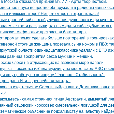
 в Москве отказался признавать ИИ - Арты творчеством.
звестное науке вещество обнаружили в радиоактивных оса
ля в иллюминаторе? Нет, это марс на экранах наса!
ные простейший способ улучшения душевного и физическог
опаемые кости раскрыли, как вымирали саблезубые тигры.
вянская мифология: прекрасная богиня тара.
от аромат помог сделать больше повторений в тренировках
северной столице женщина порезала сына ножом в ПВЗ: так
иркутской области одиннадцатиклассника удалили с ЕГЭ из-
чем разница восприятия секса мужчин и женщин.
рские блохи на отдыхающих на азовском море напали.
вушка - таксистка избила мужчину на московском АЗС после
ни ищут работу по принципу "Глaвноe - Cтaбильность".
тров рапа Ити - древнейшая загадка.
июне в издательстве Corpus выйдет книга Доминика лапьер
чь".
акомьтесь - самая странная птица Австралии, дымчатый ля
нанный отцовский кроссовер смертельной ловушкой для де
тематическое объяснение подхалимству начальству найде