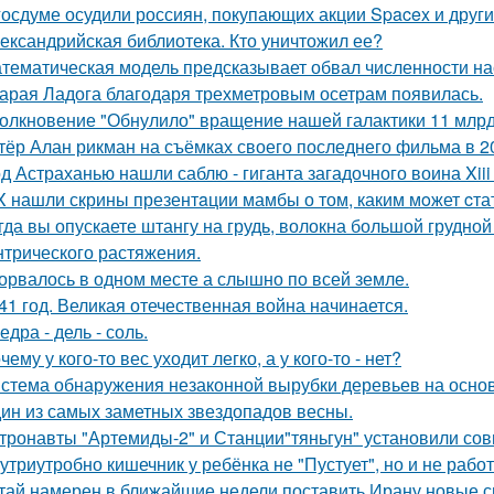
госдуме осудили россиян, покупающих акции Spacex и друг
ександрийская библиотека. Кто уничтожил ее?
тематическая модель предсказывает обвал численности нас
арая Ладога благодаря трехметровым осетрам появилась.
олкновение "Обнулило" вращение нашей галактики 11 млрд 
тёр Алан рикман на съёмках своего последнего фильма в 20
д Астраханью нашли саблю - гиганта загадочного воина Xiii 
X нашли скрины презентaции мамбы о том, каким мoжет cта
гда вы опускаете штангу на грудь, волокна большой грудн
нтрического растяжения.
орвалось в одном месте а слышно по всей земле.
41 год. Великая отечественная война начинается.
едра - дель - соль.
чему у кого-то вес уходит легко, а у кого-то - нет?
стема обнаружения незаконной вырубки деревьев на основ
ин из самых заметных звездопадов весны.
тронавты "Артемиды-2" и Станции"тяньгун" установили сов
утриутробно кишечник у ребёнка не "Пустует", но и не работ
тай намерен в ближайшие недели поставить Ирану новые 