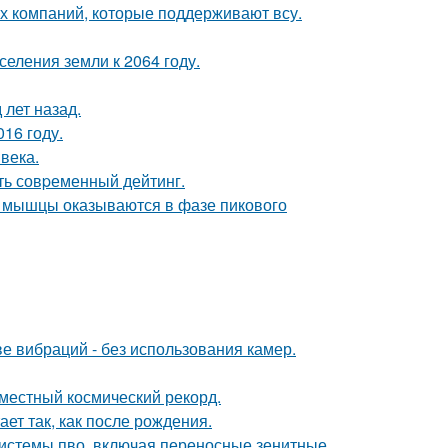
их компаний, которые поддерживают всу.
еления земли к 2064 году.
лет назад.
16 году.
века.
ть совpеменный дейтинг.
ой мышцы оказываются в фазе пикового
е вибраций - без использования камер.
местный космический рекорд.
ает так, как после рождения.
системы пво, включая переносные зенитные