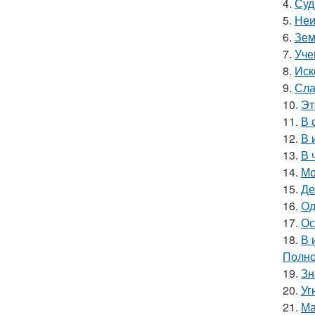
4.
Суд
5.
Неи
6.
Зем
7.
Уче
8.
Иск
9.
Сла
10.
Эт
11.
В 
12.
В 
13.
В 
14.
Мо
15.
Де
16.
Од
17.
Ос
18.
В 
Полно
19.
Зн
20.
Уг
21.
Ма