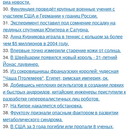
риа новости.
30.
Финляндия проведёт крупные военные учения с
участием США и Германии у границ России.
31.
Эксперимент поставил под сомнение посадку на
ледяных спутниках Юпитера и Сатурна.
32.
Анна Курникова играла в теннис с кольцом за более
чем $5 миллионов в 2004 году.
33.
Впервые точно измерили старение кожи от солнца.
34.
В Швейцарии появился новый король - 31-летний
Йонас лаувинер.
35.
Из сокровищницы французских королей: чудесная
"Чаша Птолемеев", Египет, римская империя, ок.
36.
Добившись неплохих результатов в создании ловких
и быстрых андроидов, китайские инженеры приступили к
разработке гиперреалистичных лиц роботов.
37.
На Кипре накаляется обстановка.
38.
Фруктозу признали опасным фактором в развитии
метаболического синдрома.
39.
В США за 3 года погибли или пропали 8 ученых,