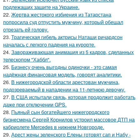
подлежащих защите на Украине.
22.
Жертва жестокого избиения из Татарстана
попросила суд отпустить мужчину, который обещал
отрезать ей голову.
23.
Трагическая гибель актрисы Наташи ричардсон
началась с легкого падения на курорте.
24.
Завораживающая анимация из 5 кадров, сделанных
телескопом "Хаббл".
25.
Бизнесу очень выгодны одиночки - это самая
надёжная финансовая модель, говорят аналитики.
26.
В нижегородской области арестован мужчина,
подозреваемый в нападении на 11-летнюю девочку.
27.
В США испытали связь, которая продолжит работать
даже при отключении GPS.
28.
Пьяный сын богатейшего нижегородского
бизнесмена Сергей Корнилов устроил массовое ДТП на
кабриолете Mercedes в нижнем Новгороде.
29.
Арест жены зеленского Елены готовят сап и Набу -