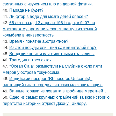
связанных с изучением нло и ядерной физики.
40.
Парада не будет?
41.
Ли фтор в воде для мозга детей опасен?
42.
65 лет назад, 12 апреля 1961 года, в 9: 07 по
московскому времени человек шагнул из земной
колыбели в неизвестность.
43.
Время - понятие абстрактное?
44.
Из этой посуды ели - пил сам квинтилий вар?
45.
Вендские организмы животными оказались.
46.
Трагедия в трех актах:
47.
"Ocean Gaia" разместили на глубине около пяти
метров у острова токуносима.
48.
Индийский носорог (Rhinoceros Unicornis) -
настоящий гигант среди азиатских млекопитающих.
49.
Винные горшки из леванта в гробнице меретнейт.
50.
Одно из самых крупных ограблений за всю историю
пиратства историки отдают Джону Тайлору.