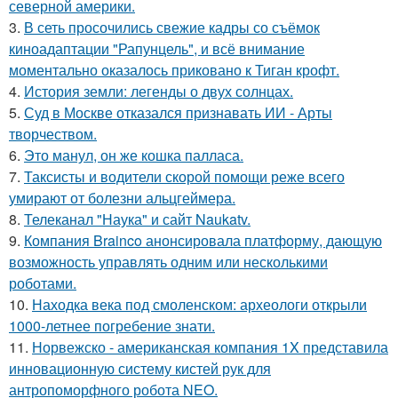
северной америки.
3.
В сеть просочились свежие кадры со съёмок
киноадаптации "Рапунцель", и всё внимание
моментально оказалось приковано к Тиган крофт.
4.
История земли: легенды о двух солнцах.
5.
Суд в Москве отказался признавать ИИ - Арты
творчеством.
6.
Это манул, он же кошка палласа.
7.
Таксисты и водители скорой помощи реже всего
умирают от болезни альцгеймера.
8.
Телеканал "Наука" и сайт Naukatv.
9.
Компания Brainco анонсировала платформу, дающую
возможность управлять одним или несколькими
роботами.
10.
Находка века под смоленском: археологи открыли
1000-летнее погребение знати.
11.
Норвежско - американская компания 1X представила
инновационную систему кистей рук для
антропоморфного робота NEO.