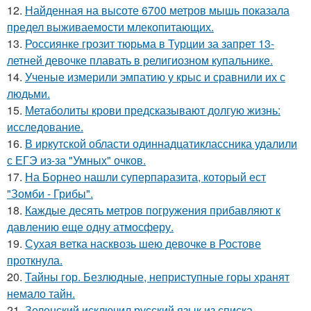
12.
Найденная на высоте 6700 метров мышь показала
предел выживаемости млекопитающих.
13.
Россиянке грозит тюрьма в Турции за запрет 13-
летней девочке плавать в религиозном купальнике.
14.
Ученые измерили эмпатию у крыс и сравнили их с
людьми.
15.
Метаболиты крови предсказывают долгую жизнь:
исследование.
16.
В иркутской области одиннадцатиклассника удалили
с ЕГЭ из-за "Умных" очков.
17.
На Борнео нашли суперпаразита, который ест
"Зомби - Грибы".
18.
Каждые десять метров погружения прибавляют к
давлению еще одну атмосферу.
19.
Сухая ветка насквозь шею девочке в Ростове
проткнула.
20.
Тайны гор. Безлюдные, неприступные горы хранят
немало тайн.
21.
Зеленский исключил русский язык из списка