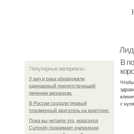
Лид
В п
Популярные материалы
кор
У вич и рака обнаружили
Чтобы
одинаковый препятствующий
здрав
лечению механизм.
клини
с нул
В России создали первый
плазменный двигатель на криптоне.
Пока вы читаете это, марсоход
Curiosity поднимает очередную