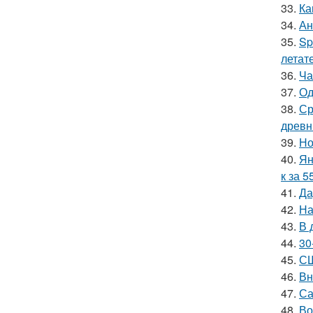
33.
Ка
34.
Ан
35.
Sp
летат
36.
Ча
37.
Од
38.
Ср
древн
39.
Но
40.
Ян
к за 5
41.
Да
42.
На
43.
В 
44.
30
45.
СШ
46.
Вн
47.
Са
48.
Во