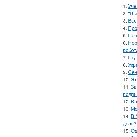
1.
Уче
2.
"Вы
3.
Все
4.
Про
5.
Поп
6.
Нор
робот
7.
Гру
8.
Укp
9.
Сен
10.
Эт
11.
Зв
подпи
12.
Вр
13.
Ме
14.
В 
деле?
15.
Од