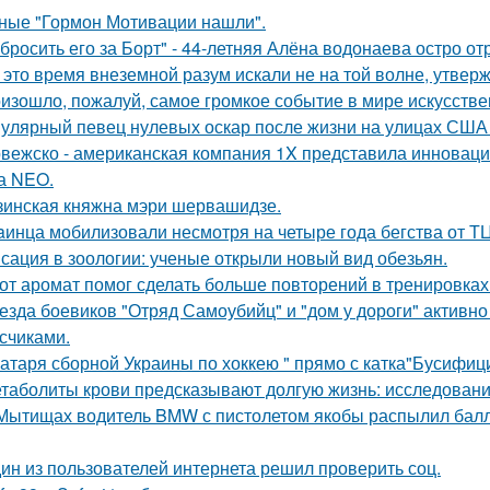
ные "Гормон Мотивации нашли".
бросить его за Борт" - 44-летняя Алёна водонаева остро о
 это время внеземной разум искали не на той волне, утвер
изошло, пожалуй, самое громкое событие в мире искусстве
улярный певец нулевых оскар после жизни на улицах США 
вежско - американская компания 1X представила инноваци
а NEO.
зинская княжна мэри шервашидзе.
aинца мобилизовали несмотря на четыре года бегства от ТЦ
сация в зоологии: ученые открыли новый вид обезьян.
от аромат помог сделать больше повторений в тренировках
езда боевиков "Отряд Самоубийц" и "дом у дороги" активно
счиками.
атаря сборной Украины по хоккею " прямо с катка"Бусифиц
таболиты крови предсказывают долгую жизнь: исследовани
Мытищах водитель BMW с пистолетом якобы распылил балло
ин из пользователей интернета решил проверить соц.