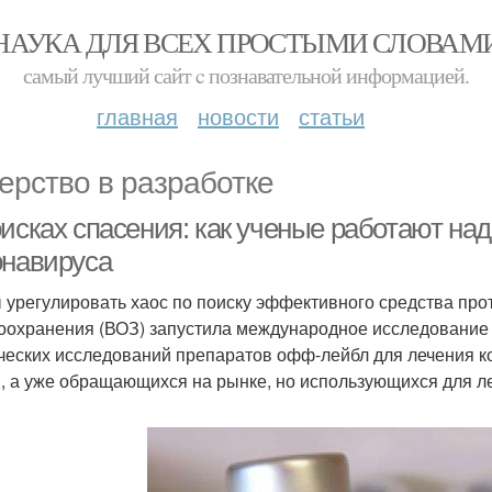
НАУКА ДЛЯ ВСЕХ ПРОСТЫМИ СЛОВАМ
самый лучший сайт c познавательной информацией.
главная
новости
статьи
ерство в разработке
оисках спасения: как ученые работают на
онавируса
 урегулировать хаос по поиску эффективного средства про
оохранения (ВОЗ) запустила международное исследование So
ческих исследований препаратов офф-лейбл для лечения ко
я, а уже обращающихся на рынке, но использующихся для ле