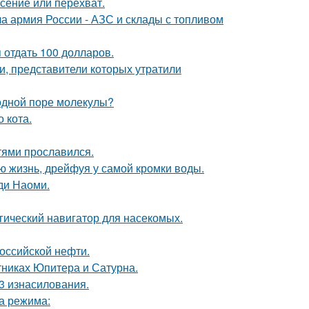
асение или перехват.
 армия России - АЗС и склады с топливом
я отдать 100 долларов.
и, представители которых утратили
 одной поре молекулы?
 кота.
тями прославился.
сю жизнь, дрейфуя у самой кромки воды.
ди Наоми.
гический навигатор для насекомых.
оссийской нефти.
тниках Юпитера и Сатурна.
3 изнасилования.
ва режима: