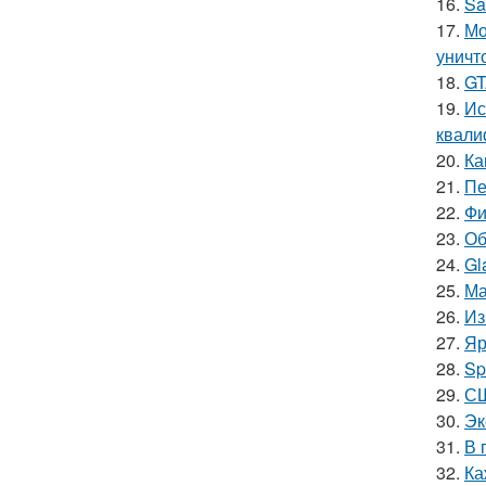
16.
Sa
17.
Мо
уничт
18.
GT
19.
Ис
квали
20.
Ка
21.
Пе
22.
Фи
23.
Об
24.
Gl
25.
Ма
26.
Из
27.
Яр
28.
Sp
29.
СШ
30.
Эк
31.
В 
32.
Ка