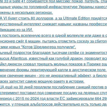
fe 33 и Safe 41 собираются под миссию: пожар, патруль, сп
щные удары по топливной инфраструктуре Украины нанесла
ожены в нескольких регионах.
A VI будет стоить 80 долларов, а за Ultimate Edition придётс
кусственный интеллект снижает навыки: названы професси
фикацию из-за ИИ.
к построить вселенную всего в одной молекуле или даже в
нсионер сжёг 6 машин, пытаясь отомстить соседу за сбитого
зики новых "Котов Шредингера получили".
ычный подросток благодаря тысячам селфи со знаменитос
aucus Atlanticus, известный как голубой дракон, проводит в
йкл джексон сорвал тридцать модных показов в Париже ра
менение формы левитирующей капли в акустическом поле.
кое свечение мицен - это не декоративный эффект, а биоло
acex запустит самую мощную ракету в истории.
А ещё на 30 дней продлили послабление санкций против р
сперимент поставил под сомнение посадку на ледяных спу
период с 2015 по 2024 год власти ЕС зафиксировали 664 29
жется, у птенцов альбатросов действительно есть только д