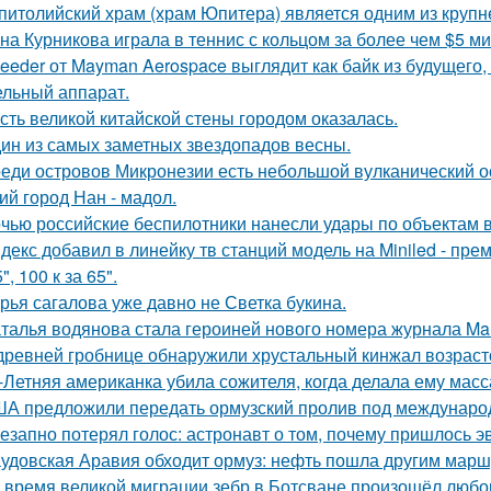
питолийский храм (храм Юпитера) является одним из крупн
на Курникова играла в теннис с кольцом за более чем $5 ми
eeder от Mayman Aerospace выглядит как байк из будущего,
ельный аппарат.
сть великой китайской стены городом оказалась.
ин из самых заметных звездопадов весны.
еди островов Микронезии есть небольшой вулканический о
ий город Нан - мадол.
чью российские беспилотники нанесли удары по объектам в
декс добавил в линейку тв станций модель на Miniled - пре
5", 100 к за 65".
рья сагалова уже давно не Светка букина.
талья водянова стала героиней нового номера журнала Mar
древней гробнице обнаружили хрустальный кинжал возрасто
-Летняя американка убила сожителя, когда делала ему масс
А предложили передать ормузский пролив под международны
езапно потерял голос: астронавт о том, почему пришлось эв
удовская Аравия обходит ормуз: нефть пошла другим марш
 время великой миграции зебр в Ботсване произошёл любо