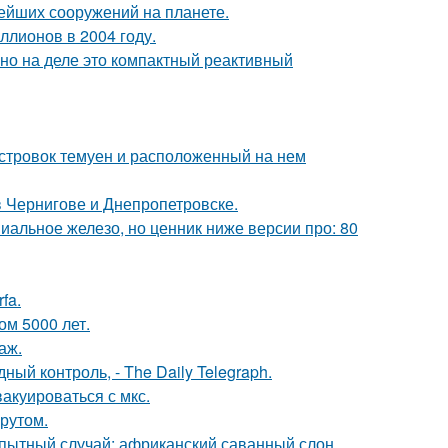
ейших сооружений на планете.
ллионов в 2004 году.
 но на деле это компактный реактивный
стровок темуен и расположенный на нем
 Чернигове и Днепропетровске.
миальное железо, но ценник ниже версии про: 80
fa.
м 5000 лет.
аж.
й контроль, - The Daily Telegraph.
акуироваться с мкс.
рутом.
пытный случай: африканский саванный слон