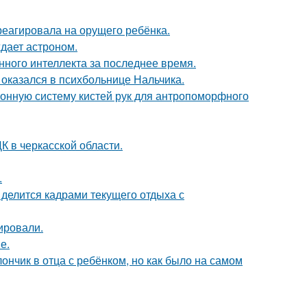
треагировала на орущего ребёнка.
ждает астроном.
нного интеллекта за последнее время.
оказался в психбольнице Нальчика.
онную систему кистей рук для антропоморфного
К в черкасской области.
.
 делится кадрами текущего отдыха с
ировали.
е.
нчик в отца с ребёнком, но как было на самом