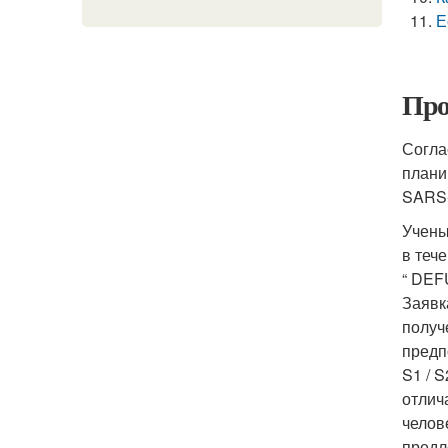
Е
Про
Согла
плани
SARS-
Учены
в теч
“ DEF
Заявк
получ
предп
S1 / 
отлич
челов
предл