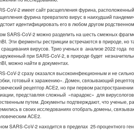
S-CoV-2 имеет сайт расщепления фурина, расположенный в
щепления фурина превратило вирус в наихудший пандемиче
дстоит идентифицировать его в любом другом родственном
ом SARS-CoV-2 можно разделить на шесть смежных фрагме
BI. Эти ферменты рестрикции встречаются в природе, но т
 сращивания вирусов. Трио ученых в анализе 2022 года под
аруженный при SARS-CoV-2, в природе будет незначительно
BI, можно найти в документах.
S-CoV-2 сразу оказался высокоинфекционным и не сильно
обки, готовый к заражению». Домен, связывающий рецепто
овеческий рецептор ACE2, но при первом распространении
иации, представляя сложный «парадокс» для вирусологов, 
ественным путем. Документы подтверждают, что ученые, р
емились в своих исследованиях отобрать домены, связыв
еловеческим ACE2.
ом SARS-CoV-2 находится в пределах 25-процентного ген