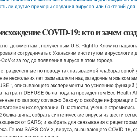
сть ли другие примеры создания вирусов или бактерий для
исхождение COVID-19: кто и зачем соз
сно документам , полученным U.S. Right to Know из нацио
ровали сотрудничать с Уханьским институтом вирусологии 
CoV-2 за год до появления вируса в этом городе.
е, разделенные по поводу так называемой «лабораторной у
ение нескольких лет размышляли над загадочным языком ам
USE ”, описывающего эксперименты по усилению функций (Ga
а на грант DEFUSE была подана президентом Eco Health Al
енные по запросу согласно Закону о свободе информации
олагаемом исследовании. В частности, ученые стремились
S2 белка-шипа; собрать синтетические вирусы из шести сег
ающиеся от SARS; и выбрать для связывания с рецептора
ека. Геном SARS-CoV-2, вируса, вызывающего COVID-19, с
ожении по исследованию: