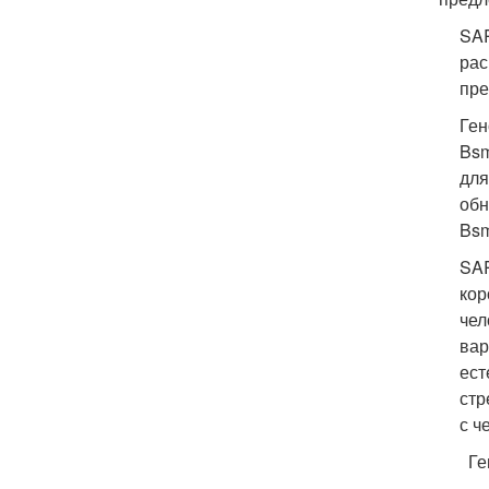
SAR
рас
пре
Ген
Bsm
для
обн
Bsm
SAR
кор
чел
вар
ест
стр
с ч
Ген