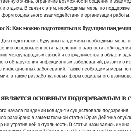
твенную жизнь, ограничив возможности общения и взаимод
а и отдыха. В связи с этим, необходимы меры по поддержке 
 форм социального взаимодействия и организации работы.
ос 8: Как можно подготовиться к будущим пандеми
: Для подготовки к будущим пандемиям необходимы меры п
ению осведомленности населения о важности соблюдения 
тию международных связей и сотрудничества в области зд
него обнаружения инфекционных заболеваний, развитию ис
в инфекционных заболеваний. Также необходимы меры по п
мии, а также разработка новых форм социального взаимоде
 является основным подозреваемым в 
ого начала пандемии ковида-19 существовали подозрения, 
ыло разобрано в замечательной статье Юрия Дейгина опубли
ор не утратившей актуальности. В статье назывались имен