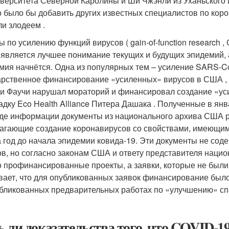
иверситета Северной Каролины и Ши Чжэнли из Уханьского 
 было бы добавить других известных специалистов по коро
ли злодеем .
ы по усилению функций вирусов ( gain-of-function research 
 является лучшее понимание текущих и будущих эпидемий, а 
мия начнётся. Одна из популярных тем – усиление SARS-Co
арственное финансирование «усиленных» вирусов в США , о
и Фаучи нарушал мораторий и финансировал создание «ус
адку Eco Health Alliance Питера Дашака . Полученные в янв
де информации документы из национального архива США р
агающие создание коронавирусов со свойствами, имеющим
а год до начала эпидемии ковида-19. Эти документы не с
ов, но согласно законам США и ответу представителя нац
о профинансированные проекты, а заявки, которые не был
вает, что для опубликованных заявок финансирование было
бликованных предварительных работах по «улучшению» сп
ь ли доказательства того, что COVID-1