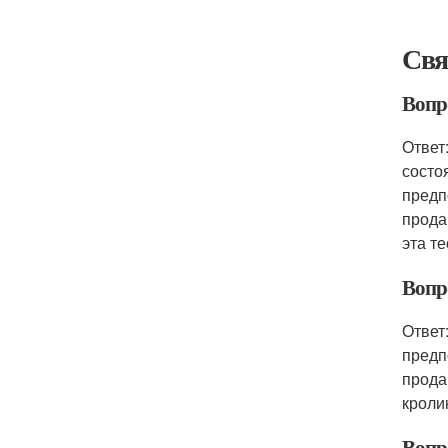
Свя
Вопр
Ответ
состо
предп
прода
эта т
Вопр
Ответ
предп
прода
кроли
Вопр