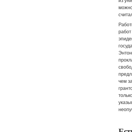
из ун
можно
счита
Работ
работ
эпиде
госуд
Энтон
прокл
свобо
предл
чем з
грант
тольк
указы
неопу
Ест