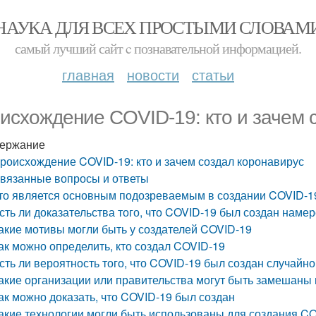
НАУКА ДЛЯ ВСЕХ ПРОСТЫМИ СЛОВАМ
самый лучший сайт c познавательной информацией.
главная
новости
статьи
исхождение COVID-19: кто и зачем 
ержание
роисхождение COVID-19: кто и зачем создал коронавирус
вязанные вопросы и ответы
то является основным подозреваемым в создании COVID-1
сть ли доказательства того, что COVID-19 был создан наме
акие мотивы могли быть у создателей COVID-19
ак можно определить, кто создал COVID-19
сть ли вероятность того, что COVID-19 был создан случайно
акие организации или правительства могут быть замешаны
ак можно доказать, что COVID-19 был создан
акие технологии могли быть использованы для создания C