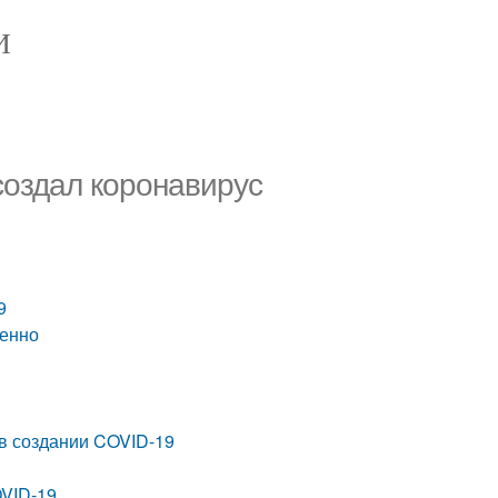
И
создал коронавирус
9
ренно
 в создании COVID-19
OVID-19