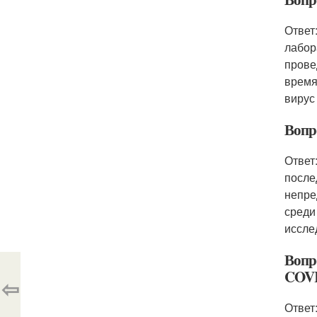
Ответ
лабор
прове
время
вирус
Вопр
Ответ
после
непре
среди
иссле
Вопр
COVI
⇦
Ответ