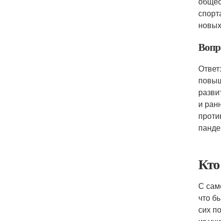
общес
спорт
новых
Вопр
Ответ
повыш
разви
и ран
проти
панде
Кто
С сам
что б
сих п