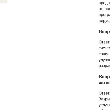
предо
огран
прогр
вирус
Вопр
Ответ
систе
социа
улучш
разра
Вопр
жизн
Ответ
Закры
услуг