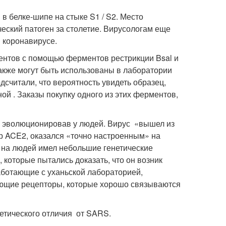
 белке-шипе на стыке S1 / S2. Место
ский патоген за столетие. Вирусологам еще
 коронавирусе.
нтов с помощью ферментов рестрикции Bsal и
акже могут быть использованы в лаборатории
считали, что вероятность увидеть образец,
й . Заказы покупку одного из этих ферментов,
 эволюционировав у людей. Вирус «вышел из
р ACE2, оказался «точно настроенным» на
 на людей имел небольшие генетические
которые пытались доказать, что он возник
аботающие с уханьской лабораторией,
ающие рецепторы, которые хорошо связываются
етического отличия от SARS.