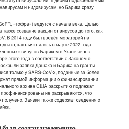
института вирусологии. К двоим подозреваемым
навирусам и нидовирусам, но Барика сразу
, GoFR, «гофра») ведутся с начала века. Целью
также создание вакцин от вирусов до того, как
V. В 2014 году был введён мораторий на
днако, как выяснилось в марте 2022 года
иленных» вирусов Бариком в Ухане через
аре этого года в соответствии с Законом о
аскрыли заявки Дашака и Барика на гранты
ися только у SARS-CoV-2, поданные за более
одержат прямой информации о финансировании
ионального архива США раскрытию подлежат
и профинансированы не раскрываются, что
 получено. Заявки также содержат сведения о
айка.
9 был создан намеренно