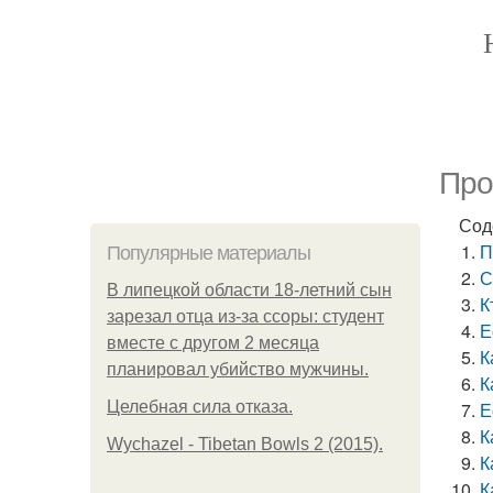
Про
Сод
П
Популярные материалы
С
В липецкой области 18-летний сын
К
зарезал отца из-за ссоры: студент
Е
вместе с другом 2 месяца
К
планировал убийство мужчины.
К
Целебная сила отказа.
Е
К
Wychazel - Tibetan Bowls 2 (2015).
К
К