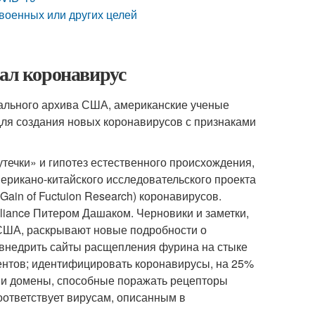
 военных или других целей
дал коронавирус
нального архива США, американские ученые
для создания новых коронавирусов с признаками
течки» и гипотез естественного происхождения,
ерикано-китайского исследовательского проекта
in of Fuctuion Research) коронавирусов.
liance Питером Дашаком. Черновики и заметки,
 США, раскрывают новые подробности о
 внедрить сайты расщепления фурина на стыке
ментов; идентифицировать коронавирусы, на 25%
ми домены, способные поражать рецепторы
оответствует вирусам, описанным в