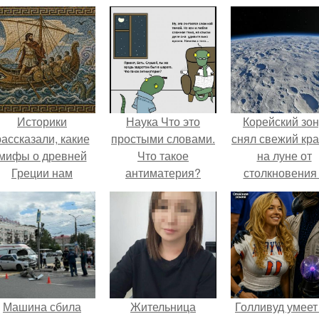
Историки
Наука Что это
Корейский зо
рассказали, какие
простыми словами.
снял свежий кр
мифы о древней
Что такое
на луне от
Греции нам
антиматерия?
столкновения
навязало кино.
обломком Falcon
Машина сбила
Жительница
Голливуд умеет