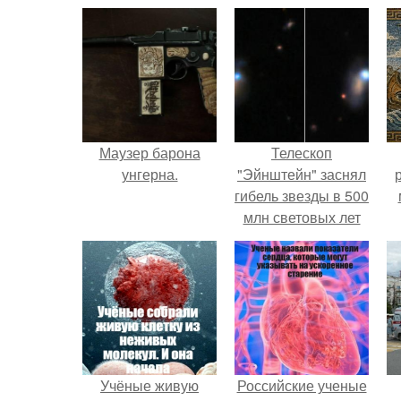
Маузер барона
Телескоп
унгерна.
"Эйнштейн" заснял
гибель звезды в 500
млн световых лет
от земли.
Учёные живую
Российские ученые