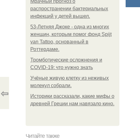
Мрачный прогноз о
распространении бактериальных
инфекций у детей вышел.
53-Летняя Джоке - одна из многих
женщин, которым помог фонд Spijt
van Tattoo, основанный в
Роттердаме.
Тромботические осложнения и
COVID-19: что нужно знать
Учёные живую клетку из неживых
молекул собрали.
⇦
Историки рассказали, какие мифы о
древней Греции нам навязало кино.
Читайте также