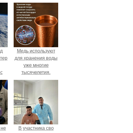
нд
Медь используют
атер
для хранения воды
уже многие
 с
тысячелетия.
 9.
 не
В участника сво