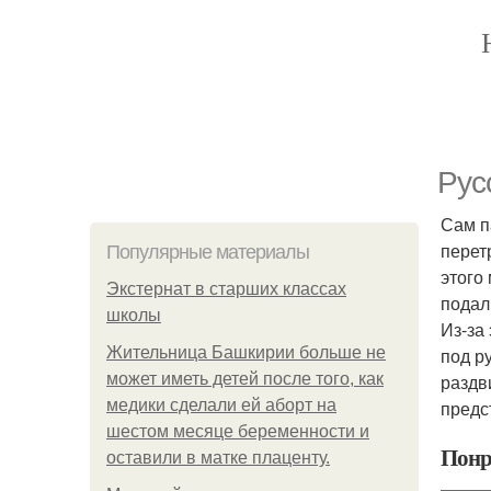
Рус
Сам п
перет
Популярные материалы
этого
Экстернат в старших классах
подал
школы
Из-за
Жительница Башкирии больше не
под р
может иметь детей после того, как
раздв
медики сделали ей аборт на
предс
шестом месяце беременности и
Понр
оставили в матке плаценту.