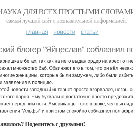
НАУКА ДЛЯ ВСЕХ ПРОСТЫМИ СЛОВАМ
самый лучший сайт c познавательной информацией.
главная
новости
статьи
ский блогер "Яйцеслав" соблазнил п
арнишка в бегах, так как на него выдан ордер на арест от н
рахал множество баб. Обвиняют его в том, что он вёл незак
 многие женщины, которые были замужем, либо были избиты
и заявления в полицию.
 этой новости западный интернет просто взорвался, негры о
усского парня. Ему буквально достаточно просто предложить 
игает перед ним ноги. Американцы тоже в шоке, чел выгляд
тавления "Альфы" и при этом спокойно соблазнил пол афри
авилось? Поделитесь с друзьями!