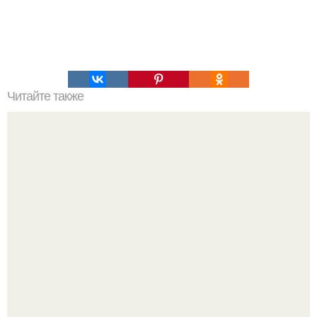
Читайте также
Наука Что это простыми словами. Что такое
антиматерия?