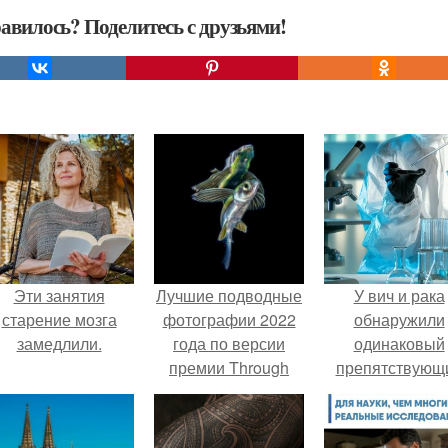
авилось? Поделитесь с друзьями!
Эти занятия
Лучшие подводные
У вич и рака
старение мозга
фотографии 2022
обнаружили
замедлили.
года по версии
одинаковый
премии Through
препятствующ
Your Lens.
лечению механи