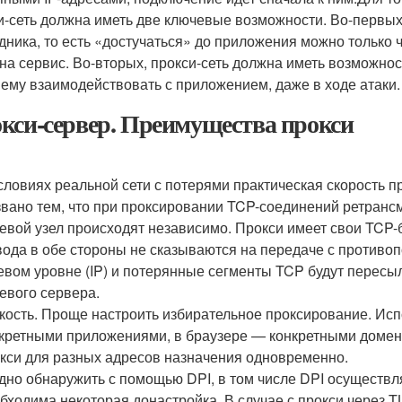
и-сеть должна иметь две ключевые возможности. Во-первых
дника, то есть «достучаться» до приложения можно только 
 на сервис. Во-вторых, прокси-сеть должна иметь возможно
ему взаимодействовать с приложением, даже в ходе атаки.
кси-сервер. Преимущества прокси
словиях реальной сети с потерями практическая скорость 
вано тем, что при проксировании TCP-соединений ретрансми
евой узел происходят независимо. Прокси имеет свои TCP
ода в обе стороны не сказываются на передаче с противоп
евом уровне (IP) и потерянные сегменты TCP будут пересыл
евого сервера.
кость. Проще настроить избирательное проксирование. Ис
кретными приложениями, в браузере — конкретными домен
кси для разных адресов назначения одновременно.
дно обнаружить с помощью DPI, в том числе DPI осуществ
бходима некоторая донастройка. В случае с прокси через 