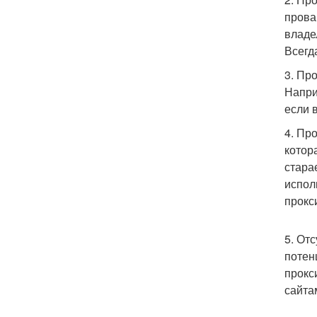
прова
владе
Всегд
3. Пр
Напри
если 
4. Пр
котор
стара
испол
прокс
5. От
потен
прокс
сайта