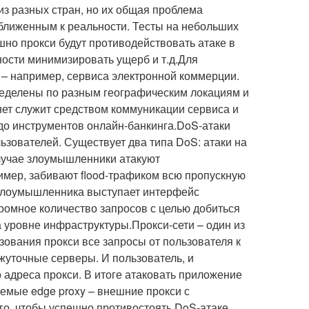
з разных стран, но их общая проблема
иближенным к реальности. Тесты на небольших
шно прокси будут противодействовать атаке в
ности минимизировать ущерб и т.д.Для
 – например, сервиса электронной коммерции.
ределены по разным географическим локациям и
рнет служит средством коммуникации сервиса и
 до инструментов онлайн-банкинга.DoS-атаки
зователей. Существует два типа DoS: атаки на
лучае злоумышленники атакуют
ример, забивают flood-трафиком всю пропускную
ю злоумышленника выступает интерфейс
ромное количество запросов с целью добиться
 уровне инфраструктуры.Прокси-сети – один из
зования прокси все запросы от пользователя к
жуточные серверы. И пользователь, и
 адреса прокси. В итоге атаковать приложение
емые edge proxy – внешние прокси с
го, чтобы успешно противостоять DoS-атаке,