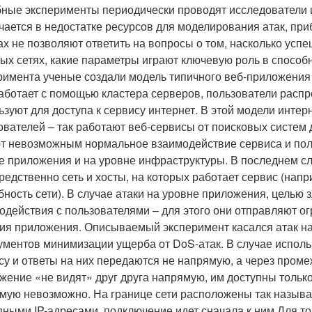
ные эксперименты периодически проводят исследователи и
чается в недостатке ресурсов для моделирования атак, пр
ах не позволяют ответить на вопросы о том, насколько успе
ых сетях, какие параметры играют ключевую роль в способ
римента ученые создали модель типичного веб-приложения
аботает с помощью кластера серверов, пользователи расп
ьзуют для доступа к сервису интернет. В этой модели инте
ователей – так работают веб-сервисы от поисковых систем
т невозможным нормальное взаимодействие сервиса и поль
е приложения и на уровне инфраструктуры. В последнем с
редственно сеть и хосты, на которых работает сервис (нап
бность сети). В случае атаки на уровне приложения, цель
одействия с пользователями – для этого они отправляют ог
ия приложения. Описываемый эксперимент касался атак на
ументов минимизации ущерба от DoS-атак. В случае исполь
су и ответы на них передаются не напрямую, а через проме
жение «не видят» друг друга напрямую, им доступны только
мую невозможно. На границе сети расположены так называ
пными IP-адресами, подключение идет сначала к ним.Для то