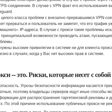
PS-соединение. В случае с VPN факт его использования в
eguard.
 целого класса проблем с внезапно прервавшимся VPN-со
ет прерваться и пользователь не заметит, что его трафик у
машнего» IP-адреса. В случае с прокси такие проблемы ис
 принципиальной возможности проводить атаки, пускающи
блемы .
нужны высокие привилегии в системе ни для клиента прокси
езно в случаях, когда у Вас нет высоких прав в системе.
кси -- это. Риски, которые несет с собо
зопасность. Угрозы безопасности информации касаются пр
атные, поэтому владельцы серверов ищут иные способы мон
формации для распространения таргетинговой рекламы и д
х. По этой причине использование публичных прокси не ре
окси — это третье лицо. До использования сервера-прокла