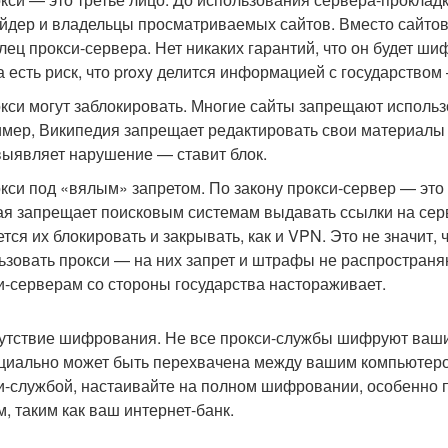
йдер и владельцы просматриваемых сайтов. Вместо сайтов 
лец прокси-сервера. Нет никаких гарантий, что он будет ши
а есть риск, что proxy делится информацией с государством 
окси могут заблокировать. Многие сайты запрещают использо
мер, Википедия запрещает редактировать свои материалы 
выявляет нарушение — ставит блок.
окси под «вялым» запретом. По закону прокси-сервер — это
ая запрещает поисковым системам выдавать ссылки на се
ется их блокировать и закрывать, как и VPN. Это не значит,
ьзовать прокси — на них запрет и штрафы не распростран
и-серверам со стороны государства настораживает.
сутствие шифрования. Не все прокси-службы шифруют ваши
циально может быть перехвачена между вашим компьютером
и-службой, настаивайте на полном шифровании, особенно 
м, таким как ваш интернет-банк.