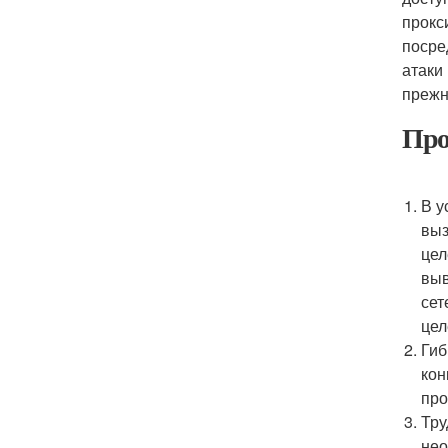
прокс
посре
атаки
прежн
Про
В у
выз
цел
выв
сет
цел
Гиб
кон
про
Тру
нео