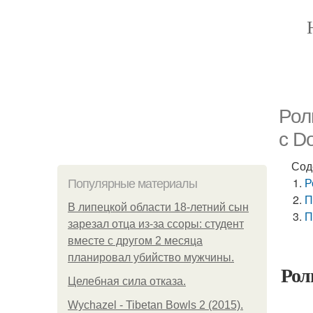
Рол
с D
Сод
Р
Популярные материалы
П
В липецкой области 18-летний сын
П
зарезал отца из-за ссоры: студент
вместе с другом 2 месяца
планировал убийство мужчины.
Рол
Целебная сила отказа.
Wychazel - Tibetan Bowls 2 (2015).