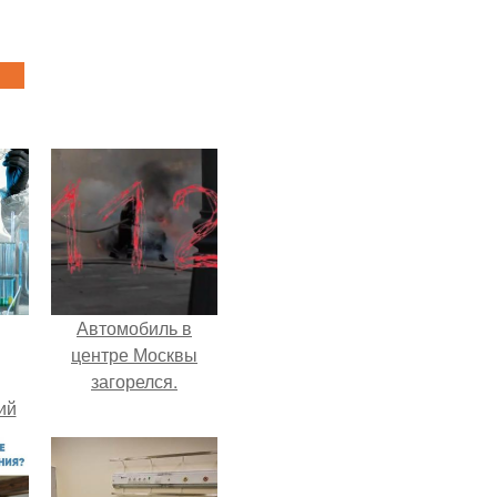
Автомобиль в
центре Москвы
загорелся.
ий
зм.