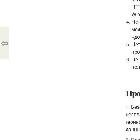
HTT
Wir
Нет
мож
«до
⇦
Нет
про
Не 
пол
Про
1. Бе
беспл
геоин
данны
2. Пр