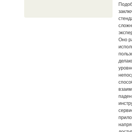
Подоб
заклю
стенд
сложн
экспе
Оно р
испол
польз
делаю
уровн
непос
спосо
взаим
паден
инстр
серви
прило
напря
досту