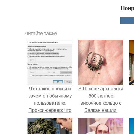
Понр
Читайте также
Что такое прокси и
В Пскове археологи
зачем он обычному
800-летнее
пользователю.
височное кольцо с
Прокси-сервер: что
Балкан нашли.
это такое?