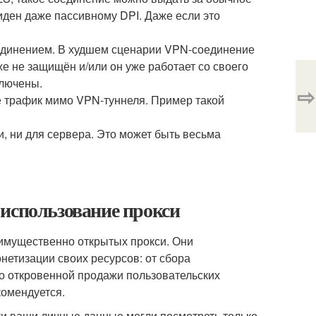
иден даже пассивному DPI. Даже если это
единением. В худшем сценарии VPN-соединение
же не защищён и/или он уже работает со своего
ключены.
⇨
е трафик мимо VPN-туннеля. Пример такой
, ни для сервера. Это может быть весьма
й использование прокси
еимущественно открытых прокси. Они
етизации своих ресурсов: от сбора
о откровенной продажи пользовательских
комендуется.
дки ваши личные данные могли посмотреть только