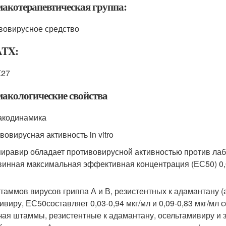
акотерапевтическая группа:
вовирусное средство
ATX:
X27
акологические свойства
кодинамика
вовирусная активность in vitro
иравир обладает противовирусной активностью против лаб
винная максимальная эффективная концентрация (ЕС
50
) 0
таммов вирусов гриппа А и В, резистентных к адамантану (
ивиру, ЕС
50
составляет 0,03-0,94 мкг/мл и 0,09-0,83 мкг/м
чая штаммы, резистентные к адамантану, осельтамивиру и за