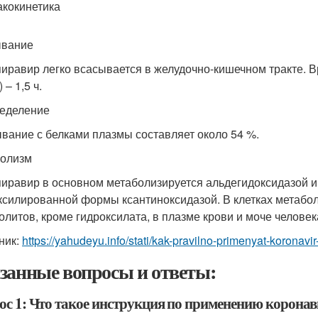
кокинетика
ывание
иравир легко всасывается в желудочно-кишечном тракте. 
) – 1,5 ч.
еделение
вание с белками плазмы составляет около 54 %.
олизм
иравир в основном метаболизируется альдегидоксидазой и
ксилированной формы ксантиноксидазой. В клетках метабо
олитов, кроме гидроксилата, в плазме крови и моче челове
ник:
https://yahudeyu.info/stati/kak-pravilno-primenyat-koronavir
занные вопросы и ответы:
ос 1: Что такое инструкция по применению коронав