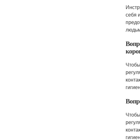
Инстр
себя 
предо
людьм
Вопр
коро
Чтобы
регул
конта
гигие
Вопро
Чтобы
регул
конта
гигие