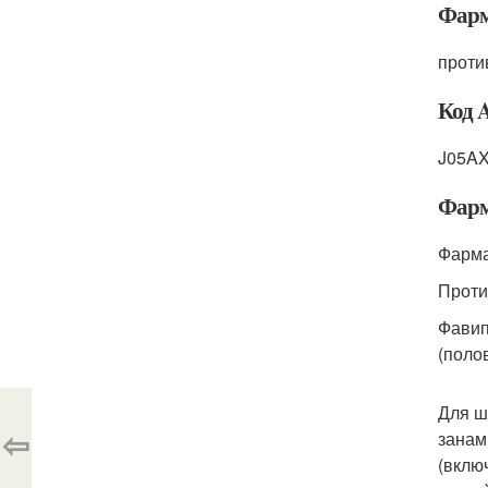
Фарм
проти
Код 
J05A
Фарм
Фарма
Проти
Фавип
(поло
Для ш
⇦
занам
(вклю