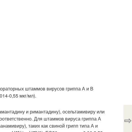
ораторных штаммов вирусов гриппа А и В
,014-0,55 мкг/мл).
амантадину и римантадину), осельтамивиру или
⇨
л соответственно. Для штаммов вируса гриппа А
намивиру), таких как свиной грипп типа А и