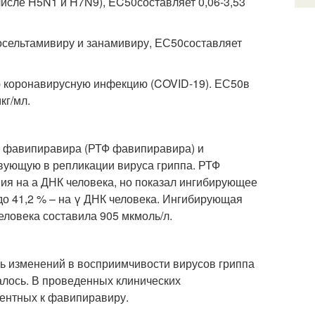
числе H5N1 и H7N9), EC
50
составляет 0,06-3,53
 осельтамивиру и занамивиру, ЕС
50
составляет
 коронавирусную инфекцию (COVID-19). ЕС
50
в
кг/мл.
а фавипиравира (РТФ фавипиравира) и
вующую в репликации вируса гриппа. РТФ
ия на а ДНК человека, но показал ингибирующее
7 до 41,2 % – на γ ДНК человека. Ингибирующая
еловека составила 905 мкмоль/л.
ь изменений в восприимчивости вирусов гриппа
алось. В проведенных клинических
тентных к фавипиравиру.