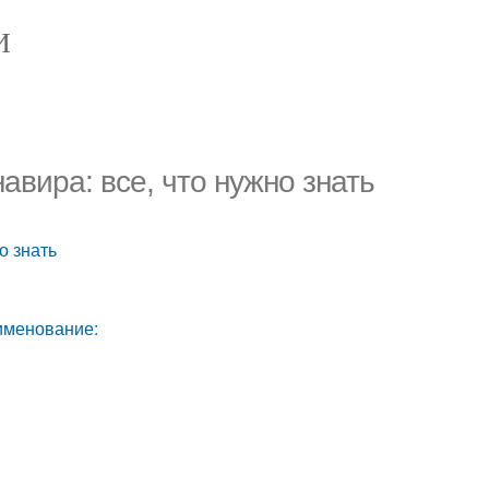
И
вира: все, что нужно знать
о знать
именование: