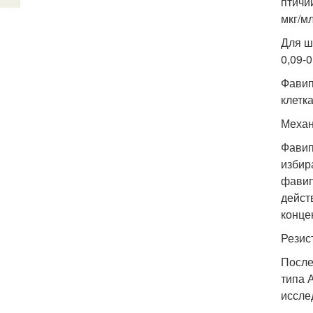
птичи
мкг/мл
Для ш
0,09-
Фавип
клетка
Механ
Фавип
избир
фавип
дейст
конце
Резис
После
типа 
иссле