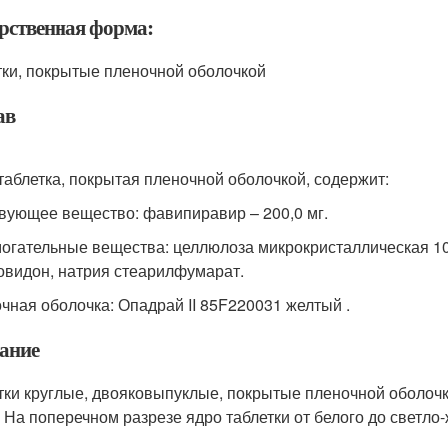
рственная форма:
тки, покрытые пленочной оболочкой
ав
таблетка, покрытая пленочной оболочкой, содержит:
вующее вещество: фавипиравир – 200,0 мг.
огательные вещества: целлюлоза микрокристаллическая 10
овидон, натрия стеарилфумарат.
чная оболочка: Опадрай II 85F220031 желтый .
ание
тки круглые, двояковыпуклые, покрытые пленочной оболочк
. На поперечном разрезе ядро таблетки от белого до светло-