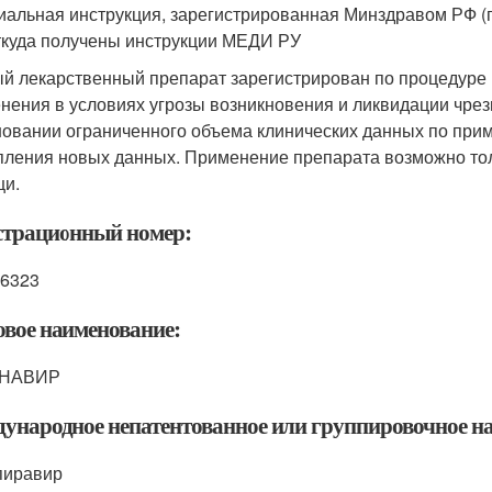
альная инструкция, зарегистрированная Минздравом РФ (по 
ткуда получены инструкции МЕДИ РУ
й лекарственный препарат зарегистрирован по процедуре 
нения в условиях угрозы возникновения и ликвидации чре
новании ограниченного объема клинических данных по прим
пления новых данных. Применение препарата возможно тол
и.
страционный номер:
6323
овое наименование:
НАВИР
ународное непатентованное или группировочное н
пиравир