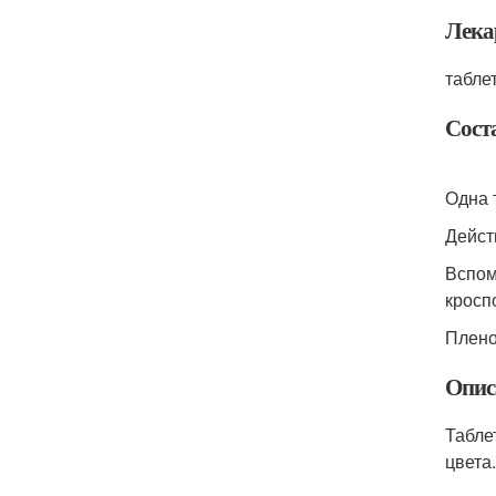
Лека
табле
Сост
Одна 
Дейст
Вспом
кросп
Плено
Опис
Табле
цвета