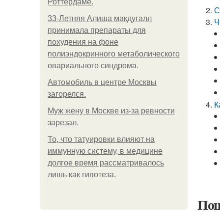
Роттердаме.
С
33-Летняя Алиша макдугалл
Ч
принимала препараты для
похудения на фоне
полиэндокринного метаболического
овариального синдрома.
Автомобиль в центре Москвы
загорелся.
К
Mуж жену в Москве из-за ревности
зарезал.
То, что татуировки влияют на
иммунную систему, в медицине
долгое время рассматривалось
лишь как гипотеза.
Пош