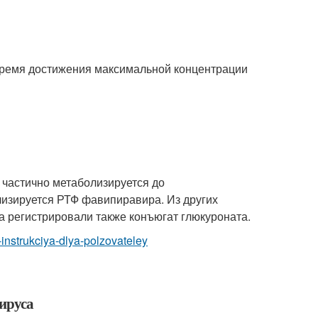
Время достижения максимальной концентрации
 частично метаболизируется до
лизируется РТФ фавипиравира. Из других
ка регистрировали также конъюгат глюкуроната.
-instrukciya-dlya-polzovateley
ируса