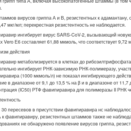
й грипп типа А, включая высокопатогенные штаммы (в том 
.
таммов вирусов гриппа А и В, резистентных к адамантану,
0,47 мкг/мл; перекрестная резистентность не наблюдается.
иравир ингибирует вирус SARS-CoV-2, вызывающий новую
х Vero Е6 составляет 61,88 мкмоль, что соответствует 9,72 м
изм действия
иравир метаболизируется в клетках до рибозилтрифосфат
ательно ингибирует РНК-зависимую РНК-полимеразу, участ
иравира (1000 мкмоль/л) не показал ингибирующего действ
вие в диапазоне от 9,1 до 13,5 % на β и в диапазоне от 11,
нтрация (IC
50
) РТФ фавипиравира для полимеразы II РНК ч
тентность
 30 пересевов в присутствии фавипиравира нс наблюдалос
А к фавипиравиру, резистентных штаммов также не наблюд
дованиях не обнаружено появление вирусов гриппа, резис