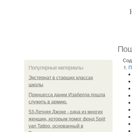
Пош
Сод
П
Популярные материалы
Экстернат в старших классах
школы
Принцесса дании Изабелла пошла
служить в армию.
53-Летняя Джоке - одна из многих
женщин, которым помог фонд Spijt
van Tattoo, основанный в