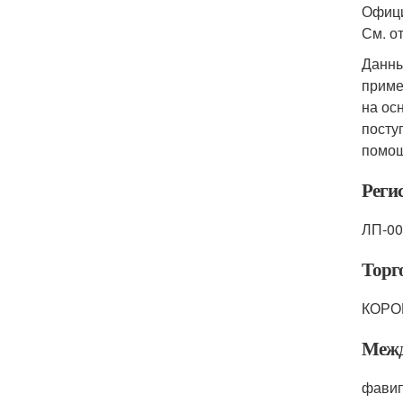
Офици
См. о
Данны
приме
на ос
посту
помощ
Реги
ЛП-00
Торг
КОРО
Межд
фави