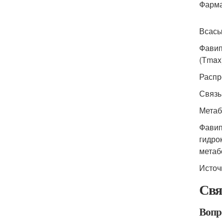
Фарма
Всас
Фавип
(Т
max
Распр
Связы
Метаб
Фавип
гидро
метаб
Источ
Свя
Вопр