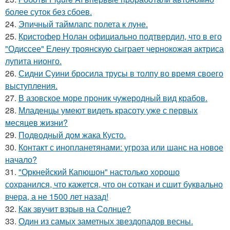
более суток без сбоев.
24.
Эпичный таймлапс полета к луне.
25.
Кристофер Нолан официально подтвердил, что в его
"Одиссее" Елену троянскую сыграет чернокожая актриса
лупита нионго.
26.
Сидни Суини бросила трусы в толпу во время своего
выступления.
27.
В азовское море проник чужеродный вид крабов.
28.
Младенцы умеют видеть красоту уже с первых
месяцев жизни?
29.
Подводный дом жака Кусто.
30.
Контакт с инопланетянами: угроза или шанс на новое
начало?
31.
"Оркнейский Капюшон" настолько хорошо
сохранился, что кажется, что он соткан и сшит буквально
вчера, а не 1500 лет назад!
32.
Как звучит взрыв на Солнце?
33.
Один из самых заметных звездопадов весны.