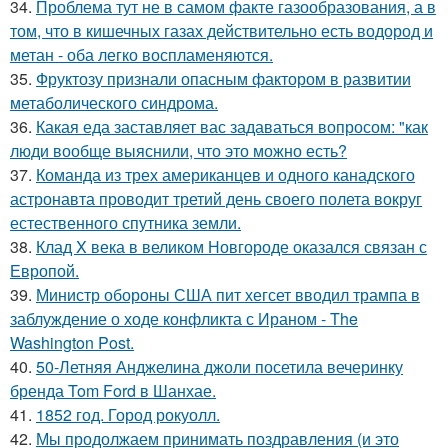
34.
Проблема тут не в самом факте газообразования, а в
том, что в кишечных газах действительно есть водород и
метан - оба легко воспламеняются.
35.
Фруктозу признали опасным фактором в развитии
метаболического синдрома.
36.
Какая еда заставляет вас задаваться вопросом: "как
люди вообще выяснили, что это можно есть?
37.
Команда из трех американцев и одного канадского
астронавта проводит третий день своего полета вокруг
естественного спутника земли.
38.
Клад X века в великом Новгороде оказался связан с
Европой.
39.
Министр обороны США пит хегсет вводил трампа в
заблуждение о ходе конфликта с Ираном - The
Washington Post.
40.
50-Летняя Анджелина джоли посетила вечеринку
бренда Tom Ford в Шанхае.
41.
1852 год. Город рокуолл.
42.
Мы продолжаем принимать поздравления (и это