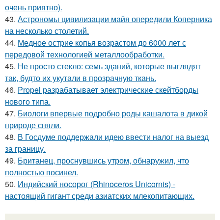
очень приятно).
43.
Астрономы цивилизации майя опередили Коперника
на несколько столетий.
44.
Медное острие копья возрастом до 6000 лет с
передовой технологией металлообработки.
45.
Не просто стекло: семь зданий, которые выглядят
так, будто их укутали в прозрачную ткань.
46.
Propel разрабатывает электрические скейтборды
нового типа.
47.
Биологи впервые подробно роды кашалота в дикой
природе сняли.
48.
В Госдуме поддержали идею ввести налог на выезд
за границу.
49.
Британец, проснувшись утром, обнаружил, что
полностью посинел.
50.
Индийский носорог (Rhinoceros Unicornis) -
настоящий гигант среди азиатских млекопитающих.