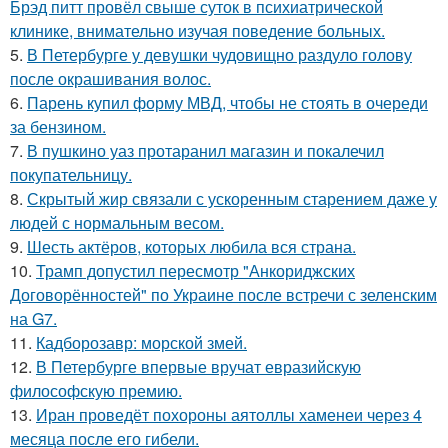
Брэд питт провёл свыше суток в психиатрической
клинике, внимательно изучая поведение больных.
5.
В Петербурге у девушки чудовищно раздуло голову
после окрашивания волос.
6.
Парень купил форму МВД, чтобы не стоять в очереди
за бензином.
7.
В пушкино уаз протаранил магазин и покалечил
покупательницу.
8.
Скрытый жир связали с ускоренным старением даже у
людей с нормальным весом.
9.
Шесть актёров, которых любила вся страна.
10.
Трамп допустил пересмотр "Анкориджских
Договорённостей" по Украине после встречи с зеленским
на G7.
11.
Кадборозавр: морской змей.
12.
В Петербурге впервые вручат евразийскую
философскую премию.
13.
Иран проведёт похороны аятоллы хаменеи через 4
месяца после его гибели.