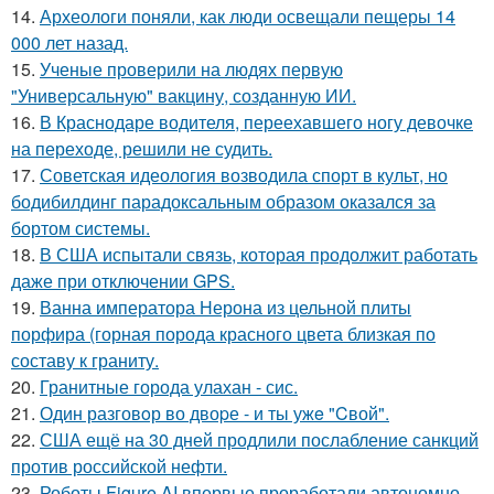
14.
Археологи поняли, как люди освещали пещеры 14
000 лет назад.
15.
Ученые проверили на людях первую
"Универсальную" вакцину, созданную ИИ.
16.
В Краснодаре водителя, переехавшего ногу девочке
на переходе, решили не судить.
17.
Советская идеология возводила спорт в культ, но
бодибилдинг парадоксальным образом оказался за
бортом системы.
18.
В США испытали связь, которая продолжит работать
даже при отключении GPS.
19.
Ванна императора Нерона из цельной плиты
порфира (горная порода красного цвета близкая по
составу к граниту.
20.
Гранитные города улахан - сис.
21.
Один разговoр во двоpе - и ты ужe "Cвой".
22.
США ещё на 30 дней продлили послабление санкций
против российской нефти.
23.
Роботы Figure AI впервые проработали автономно