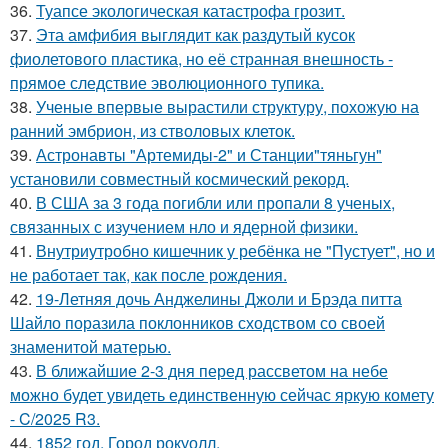
36.
Туапсе экологическая катастрофа грозит.
37.
Эта амфибия выглядит как раздутый кусок
фиолетового пластика, но её странная внешность -
прямое следствие эволюционного тупика.
38.
Ученые впервые вырастили структуру, похожую на
ранний эмбрион, из стволовых клеток.
39.
Астронавты "Артемиды-2" и Станции"тяньгун"
установили совместный космический рекорд.
40.
В США за 3 года погибли или пропали 8 ученых,
связанных с изучением нло и ядерной физики.
41.
Внутриутробно кишечник у ребёнка не "Пустует", но и
не работает так, как после рождения.
42.
19-Летняя дочь Анджелины Джоли и Брэда питта
Шайло поразила поклонников сходством со своей
знаменитой матерью.
43.
В ближайшие 2-3 дня перед рассветом на небе
можно будет увидеть единственную сейчас яркую комету
- C/2025 R3.
44.
1852 год. Город рокуолл.