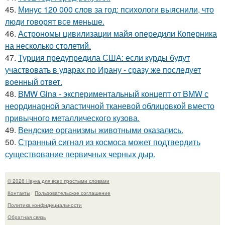
45.
Минус 120 000 слов за год: психологи выяснили, что
люди говорят все меньше.
46.
Астрономы цивилизации майя опередили Коперника
на несколько столетий.
47.
Турция предупредила США: если курды будут
участвовать в ударах по Ирану - сразу же последует
военный ответ.
48.
BMW Gina - экспериментальный концепт от BMW с
неординарной эластичной тканевой облицовкой вместо
привычного металлического кузова.
49.
Вендские организмы животными оказались.
50.
Странный сигнал из космоса может подтвердить
существование первичных черных дыр.
© 2026 Наука для всех простыми словами
Контакты
Пользовательское соглашение
Политика конфидециальности
Обратная связь