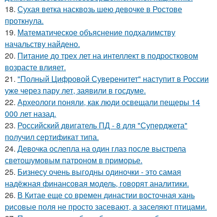
18.
Сухая ветка насквозь шею девочке в Ростове
проткнула.
19.
Математическое объяснение подхалимству
начальству найдено.
20.
Питание до трех лет на интеллект в подростковом
возрасте влияет.
21.
"Полный Цифровой Суверенитет" наступит в России
уже через пару лет, заявили в госдуме.
22.
Археологи поняли, как люди освещали пещеры 14
000 лет назад.
23.
Российский двигатель ПД - 8 для "Суперджета"
получил сертификат типа.
24.
Девочка ослепла на один глаз после выстрела
светошумовым патроном в приморье.
25.
Бизнесу очень выгодны одиночки - это самая
надёжная финансовая модель, говорят аналитики.
26.
В Китае еще со времен династии восточная хань
рисовые поля не просто засевают, а заселяют птицами.