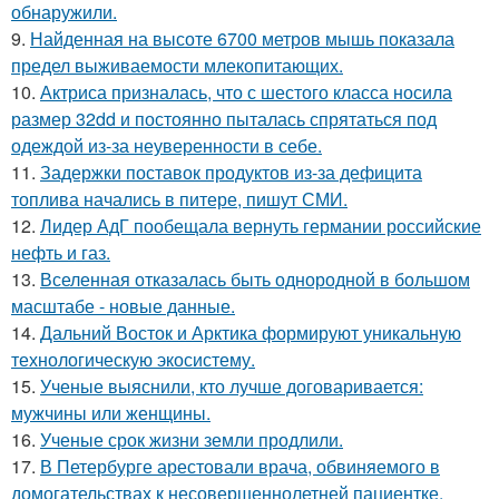
обнаружили.
9.
Найденная на высоте 6700 метров мышь показала
предел выживаемости млекопитающих.
10.
Актриса призналась, что с шестого класса носила
размер 32dd и постоянно пыталась спрятаться под
одеждой из-за неуверенности в себе.
11.
Задержки поставок продуктов из-за дефицита
топлива начались в питере, пишут СМИ.
12.
Лидер АдГ пообещала вернуть германии российские
нефть и газ.
13.
Вселенная отказалась быть однородной в большом
масштабе - новые данные.
14.
Дальний Восток и Арктика формируют уникальную
технологическую экосистему.
15.
Ученые выяснили, кто лучше договаривается:
мужчины или женщины.
16.
Ученые срок жизни земли продлили.
17.
В Петербурге арестовали врача, обвиняемого в
домогательствах к несовершеннолетней пациентке.