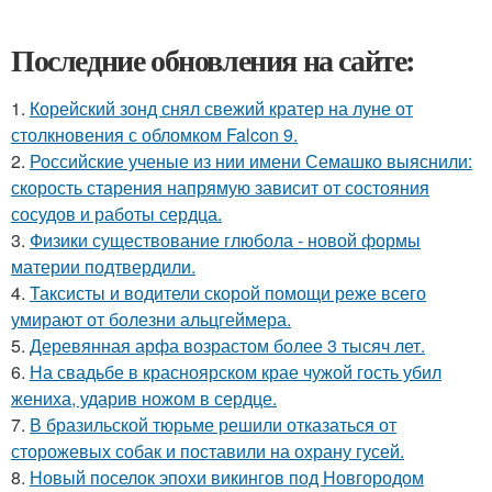
Последние обновления на сайте:
1.
Корейский зонд снял свежий кратер на луне от
столкновения с обломком Falcon 9.
2.
Российские ученые из нии имени Семашко выяснили:
скорость старения напрямую зависит от состояния
сосудов и работы сердца.
3.
Физики существование глюбола - новой формы
материи подтвердили.
4.
Таксисты и водители скорой помощи реже всего
умирают от болезни альцгеймера.
5.
Деревянная арфа возрастом более 3 тысяч лет.
6.
На свадьбе в красноярском крае чужой гость убил
жениха, ударив ножом в сердце.
7.
В бразильской тюрьме решили отказаться от
сторожевых собак и поставили на охрану гусей.
8.
Новый поселок эпохи викингов под Новгородом