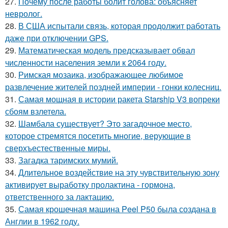
27.
Почему после работы болит голова: объясняет
невролог.
28.
В США испытали связь, которая продолжит работать
даже при отключении GPS.
29.
Математическая модель предсказывает обвал
численности населения земли к 2064 году.
30.
Римская мозаика, изображающее любимое
развлечение жителей поздней империи - гонки колесниц.
31.
Самая мощная в истории ракета Starship V3 вопреки
сбоям взлетела.
32.
Шамбала существует? Это загадочное место,
которое стремятся посетить многие, верующие в
сверхъестественные миры.
33.
Загадка таримских мумий.
34.
Длительное воздействие на эту чувствительную зону
активирует выработку пролактина - гормона,
ответственного за лактацию.
35.
Самая крошечная машина Peel P50 была создана в
Англии в 1962 году.