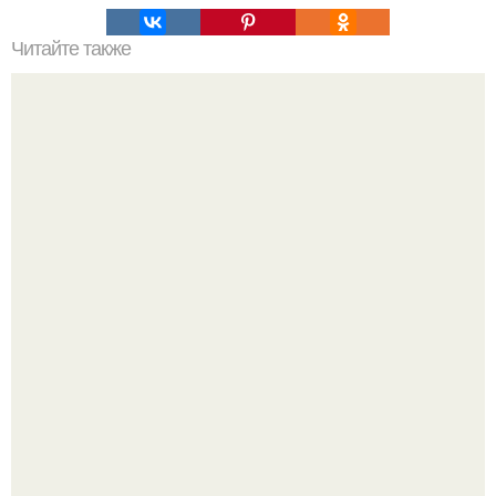
Читайте также
Наука Что это простыми словами. Что такое
антиматерия?
Принцесса дании Изабелла пошла служить в армию.