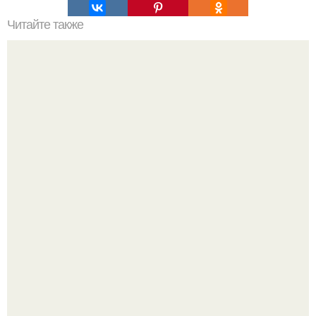
Читайте также
Один из создателей GPT и основатель Openai заявил,
что побаивается собственного изобретения.
Из старого зелёного патрубка вырывается струя по