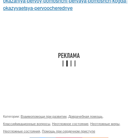
okazaniya-pervoy-pomoshchi-pervaya-pomoshch-kogda-
okazyvaetsya-pervoocherednye
Категории:
Взаимопомощи при развитии
,
Доврачебная помощь
,
Классификационные вопросы
,
Неотложное состояние
,
Неотложные меры
,
Неотложные состояния
,
Помощь при сердечном приступе