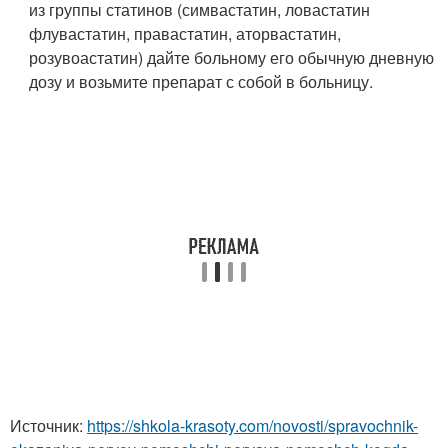
из группы статинов (симвастатин, ловастатин
флувастатин, правастатин, аторвастатин,
розувоастатин) дайте больному его обычную дневную
дозу и возьмите препарат с собой в больницу.
Источник:
https://shkola-krasoty.com/novosti/spravochnik-