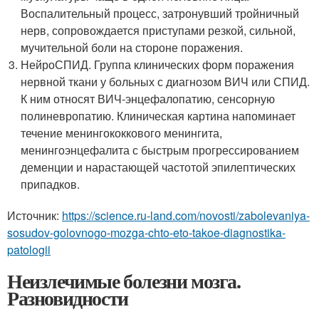
Воспалительный процесс, затронувший тройничный
нерв, сопровождается приступами резкой, сильной,
мучительной боли на стороне поражения.
НейроСПИД. Группа клинических форм поражения
нервной ткани у больных с диагнозом ВИЧ или СПИД.
К ним относят ВИЧ-энцефалопатию, сенсорную
полиневропатию. Клиническая картина напоминает
течение менингококкового менингита,
менингоэнцефалита с быстрым прогрессированием
деменции и нарастающей частотой эпилептических
припадков.
Источник:
https://science.ru-land.com/novosti/zabolevaniya-
sosudov-golovnogo-mozga-chto-eto-takoe-diagnostika-
patologii
Неизлечимые болезни мозга.
Разновидности