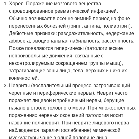
Хорея. Поражение мозгового вещества,
спровоцированное ревматической инфекцией.
Обычно возникает в осенне-зимний период на фоне
перенесенных болезней (грипп, ангина, полиартрит).
Дебютные признаки: раздражительность, недержание
аффекта, эмоциональная лабильность, рассеянность.
Позже появляются гиперкинезы (патологические
непроизвольные движения, связанные с
неконтролируемым сокращением группы мышц),
затрагивающие зоны лица, тела, верхних и нижних
конечностей.
Невриты (воспалительный процесс, затрагивающий
черепные и периферические нервы). Неврит часто
поражает лицевой и тройничный нервы, берущие
начало в стволе головного мозга. При множественных
поражениях нервных окончаний патология носит
название полиневрит. При неврите лицевого нерва
наблюдается паралич (ослабление) мимической
мускулатуры чаще в одной половине лица.