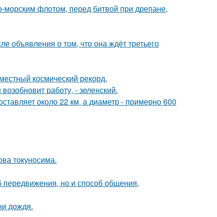
-морским флотом, перед битвой при дрепане,
е объявления о том, что она ждёт третьего
местный космический рекорд.
возобновит работу, - зеленский.
ставляет около 22 км, а диаметр - примерно 600
ова токуносима.
об передвижения, но и способ общения,
ни дождя.