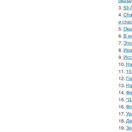
оказа
3.
53-
4.
Cha
и спа
5.
Ока
6.
В о
7.
Это
8.
Ира
9.
Исс
10.
На
11.
10
12.
Го
13.
На
14.
Фе
15.
"Д
16.
Фл
17.
Ур
18.
Дв
19.
Зе