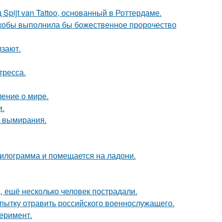
Spijt van Tattoo, основанный в Роттердаме.
 якобы выполнила бы божественное пророчество
лзают.
тресса.
ение о мире.
и.
и вымирания.
килограмма и помещается на ладони.
, ещё несколько человек пострадали.
опытку отравить российского военнослужащего.
перимент.