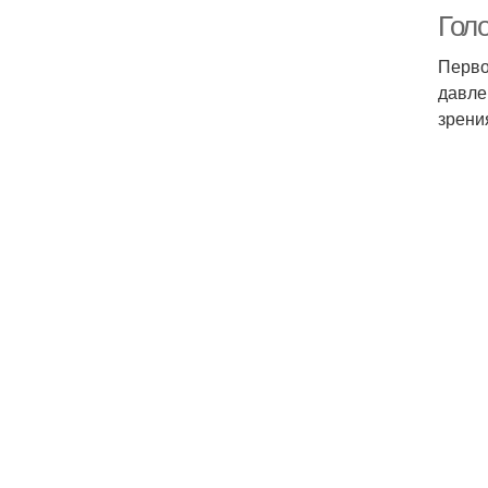
Гол
Перво
давле
зрени