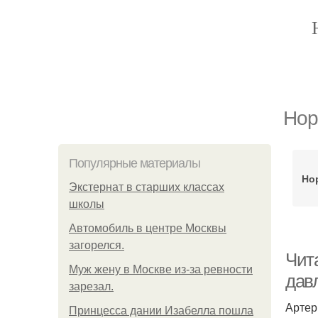
Нор
Популярные материалы
Но
Экстернат в старших классах
школы
Автомобиль в центре Москвы
загорелся.
Чит
Mуж жену в Москве из-за ревности
дав
зарезал.
Артер
Принцесса дании Изабелла пошла