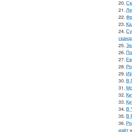
20.
См
21.
Ле
22.
Фр
23.
Ка
24.
Су
сканд
25.
Зе
26.
По
27.
Ев
28.
Ро
29.
ИИ
30.
В 
31.
Мо
32.
Ки
33.
Ки
34.
В 
35.
В 
36.
Ро
идёт 