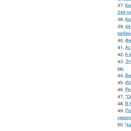
37.
Ко
249 го
38.
Ко
39.
44
ребён
40.
Фи
41.
Ас
42.
К 
43.
Эт
км.
44.
Ви
45.
ИИ
46.
Ре
47.
"O
48.
В 
49.
По
укреп
50.
Ча