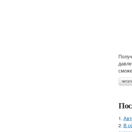
Получ
давле
сможе
читат
Пос
1.
Авт
2.
В с