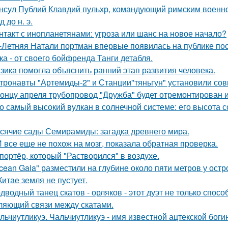
нсул Публий Клавдий пульхр, командующий римским военно
д до н. э.
нтакт с инопланетянами: угроза или шанс на новое начало?
-Летняя Натали портман впервые появилась на публике посл
ка - от своего бойфренда Танги детабля.
зика помогла объяснить ранний этап развития человека.
тронавты "Артемиды-2" и Станции"тяньгун" установили сов
концу апреля трубопровод "Дружба" будет отремонтирован и 
о самый высокий вулкан в солнечной системе: его высота со
сячие сады Семирамиды: загадка древнего мира.
 все еще не похож на мозг, показала обратная проверка.
портёр, который "Растворился" в воздухе.
cean Gaia" разместили на глубине около пяти метров у остр
Китае земля не пустует.
дводный танец скатов - орляков - этот дуэт не только спос
ляющий связи между скатами.
льчиутликуэ. Чальчиутликуэ - имя известной ацтекской боги