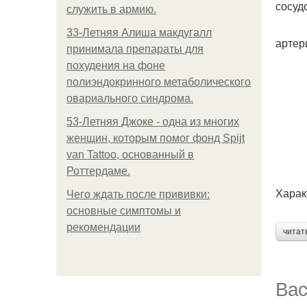
сосуд
служить в армию.
33-Летняя Алиша макдугалл
артер
принимала препараты для
похудения на фоне
полиэндокринного метаболического
овариального синдрома.
53-Летняя Джоке - одна из многих
женщин, которым помог фонд Spijt
van Tattoo, основанный в
Роттердаме.
Харак
Чего ждать после прививки:
основные симптомы и
рекомендации
читат
Вас