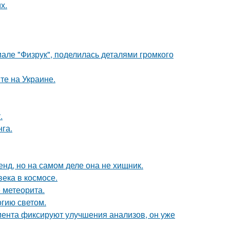
х.
але "Физрук", поделилась деталями громкого
те на Украине.
.
га.
енд, но на самом деле она не хищник.
ека в космосе.
 метеорита.
гию светом.
циента фиксируют улучшения анализов, он уже