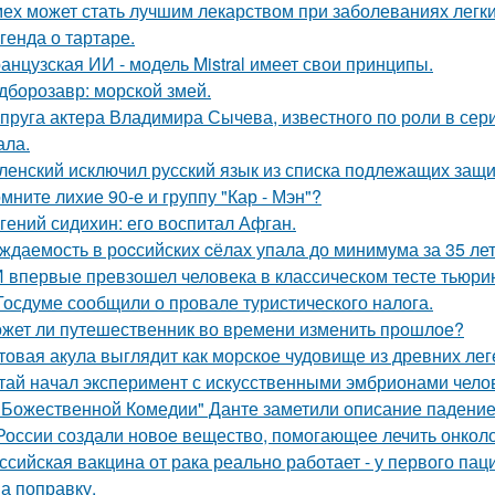
ех может стать лучшим лекарством при заболеваниях легки
генда о тартаре.
анцузская ИИ - модель Mistral имеет свои принципы.
дборозавр: морской змей.
пруга актера Владимира Сычева, известного по роли в сери
ала.
ленский исключил русский язык из списка подлежащих защи
мните лихие 90-е и группу "Кар - Мэн"?
гений сидихин: его воспитал Афган.
ждаемость в роcсийских cёлах упала до минимума за 35 лет
 впервые превзошел человека в классическом тесте тьюрин
Госдуме сообщили о провале туристического налога.
жет ли путешественник во времени изменить прошлое?
товая акула выглядит как морское чудовище из древних лег
тай начал эксперимент с искусственными эмбрионами челов
"Божественной Комедии" Данте заметили описание падение
России создали новое вещество, помогающее лечить онколо
ссийская вакцина от рака реально работает - у первого па
на поправку.