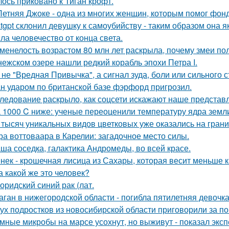
лось приковано к Тиган крофт.
Летняя Джоке - одна из многих женщин, которым помог фонд 
tgpt склонил девушку к самоубийству - таким образом она
сла человечество от конца света.
менелость возрастом 80 млн лет раскрыла, почему змеи по
нежском озере нашли редкий корабль эпохи Петра I.
 не "Вредная Привычка", а сигнал зуда, боли или сильного с
н ударом по британской базе фэрфорд пригрозил.
ледование раскрыло, как соцсети искажают наше представл
 1000 C ниже: ученые переоценили температуру ядра земл
 тысяч уникальных видов цветковых уже оказались на гран
ра воттоваара в Карелии: загадочное место силы.
ша соседка, галактика Андромеды, во всей красе.
нек - крошечная лисица из Сахары, которая весит меньше 
а какой же это человек?
оридский синий рак (лат.
аган в нижегородской области - погибла пятилетняя девочка
ух подростков из новосибирской области приговорили за п
мные микробы на марсе усохнут, но выживут - показал экс