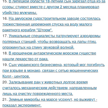
15.
В липецкой области 18-летний сын зарезал отца из-за
ссоры: студент вместе с другом 2 месяца планировал
убийство мужчины.
16.
На амурском судостроительном заводе состоялась
торжественная церемония спуска на воду малого
ракетного корабля "Шторм".
17.
Уникальные специалисты патрулируют аэродромы
полярных станций, чтобы возвращать на лапы птиц,
опрокинутых на спину звуковой волной.
18.
В крошечном антарктическом морском существе
нашли лекарство от рака.
19.
Сын украинского бизнесмена, который мог погибнуть
при взрыве в монако, связан с сетью мошеннических
Колл - центров.
20.
Зализывание ран у животных долгое время
считалось механическим действием, направленным
лишь на очистку поврежденного места.
21.
Земные микробы на марсе усохнут, но выживут -
показал эксперимент.