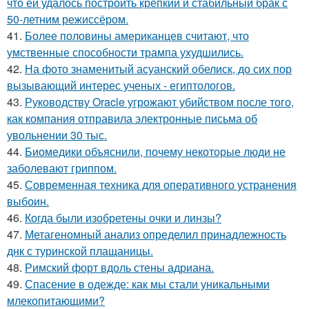
что ей удалось построить крепкий и стабильный брак с
50-летним режиссёром.
41.
Более половины американцев считают, что
умственные способности трампа ухудшились.
42.
На фото знаменитый асуанский обелиск, до сих пор
вызывающий интерес ученых - египтологов.
43.
Руководству Oracle угрожают убийством после того,
как компания отправила электронные письма об
увольнении 30 тыс.
44.
Биомедики объяснили, почему некоторые люди не
заболевают гриппом.
45.
Современная техника для оперативного устранения
выбоин.
46.
Когда были изобретены очки и линзы?
47.
Метагеномный анализ определил принадлежность
днк с туринской плащаницы.
48.
Римский форт вдоль стены адриана.
49.
Спасение в одежде: как мы стали уникальными
млекопитающими?