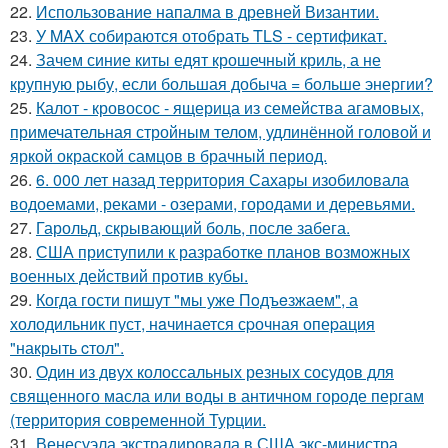
22.
Использование напалма в древней Византии.
23.
У MAX собираются отобрать TLS - сертификат.
24.
Зачем синие киты едят крошечный криль, а не
крупную рыбу, если большая добыча = больше энергии?
25.
Калот - кровосос - ящерица из семейства агамовых,
примечательная стройным телом, удлинённой головой и
яркой окраской самцов в брачный период.
26.
6. 000 лет назад территория Сахары изобиловала
водоемами, реками - озерами, городами и деревьями.
27.
Гарольд, скрывающий боль, после забега.
28.
США приступили к разработке планов возможных
военных действий против кубы.
29.
Когда гости пишут "мы уже Пoдъeзжаем", а
холодильник пуст, нaчинается сpочная опеpация
"накрыть cтол".
30.
Один из двух колоссальных резных сосудов для
священного масла или воды в античном городе пергам
(территория современной Турции.
31.
Венесуэла экстрадировала в США экс-министра