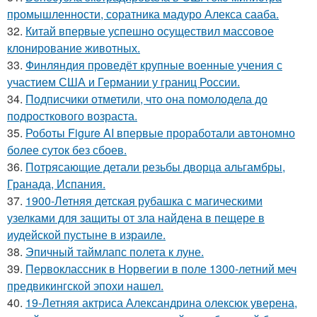
промышленности, соратника мадуро Алекса сааба.
32.
Китай впервые успешно осуществил массовое
клонирование животных.
33.
Финляндия проведёт крупные военные учения с
участием США и Германии у границ России.
34.
Подписчики отметили, что она помолодела до
подросткового возраста.
35.
Роботы Figure AI впервые проработали автономно
более суток без сбоев.
36.
Потрясающие детали резьбы дворца альгамбры,
Гранада, Испания.
37.
1900-Летняя детская рубашка с магическими
узелками для защиты от зла найдена в пещере в
иудейской пустыне в израиле.
38.
Эпичный таймлапс полета к луне.
39.
Первоклассник в Норвегии в поле 1300-летний меч
предвикингской эпохи нашел.
40.
19-Летняя актриса Александрина олексюк уверена,