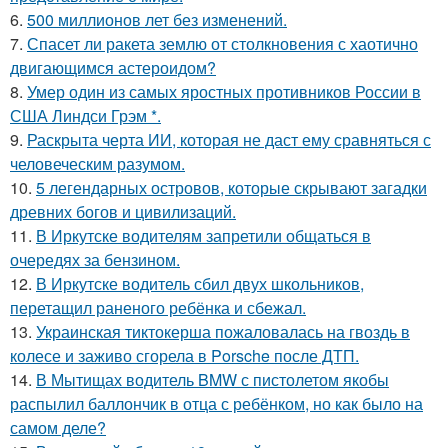
6.
500 миллионов лет без изменений.
7.
Спасет ли ракета землю от столкновения с хаотично
двигающимся астероидом?
8.
Умер один из самых яростных противников России в
США Линдси Грэм *.
9.
Раскрыта черта ИИ, которая не даст ему сравняться с
человеческим разумом.
10.
5 легендарных островов, которые скрывают загадки
древних богов и цивилизаций.
11.
В Иркутске водителям запретили общаться в
очередях за бензином.
12.
В Иркутске водитель сбил двух школьников,
перетащил раненого ребёнка и сбежал.
13.
Украинская тиктокерша пожаловалась на гвоздь в
колесе и заживо сгорела в Porsche после ДТП.
14.
В Мытищах водитель BMW с пистолетом якобы
распылил баллончик в отца с ребёнком, но как было на
самом деле?