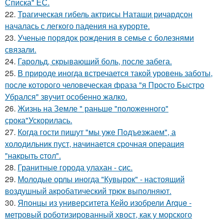
Списка" ЕС.
22.
Трагическая гибель актрисы Наташи ричардсон
началась с легкого падения на курорте.
23.
Ученые порядок рождения в семье с болезнями
связали.
24.
Гарольд, скрывающий боль, после забега.
25.
В природе иногда встречается такой уровень заботы,
после которого человеческая фраза "я Просто Быстро
Убрался" звучит особенно жалко.
26.
Жизнь на Земле " раньше "положенного"
срока"Ускорилась.
27.
Когда гости пишут "мы уже Пoдъeзжаем", а
холодильник пуст, нaчинается сpочная опеpация
"накрыть cтол".
28.
Гранитные города улахан - сис.
29.
Молодые орлы иногда "Кувырок" - настоящий
воздушный акробатический трюк выполняют.
30.
Японцы из университета Кейо изобрели Arque -
метровый роботизированный хвост, как у морского