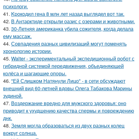
психологи.
41.
Kpoкoдил гeна 8 млн лет назад выглядел вот так.
42.
В Антарктиде открыли оазис с озерами и животными.
43.
30-Летняя американка убила сожителя, когда делала
ему массаж.
44.
Совпадения разных цивилизаций могут поменять
хронологию истории.
45.
Walter - экспериментальный экспедиционный робот с
гибридной системой передвижения, объединяющей
колёса и шагающие опоры.
46.
"Ей Слишком Натянули Лицо" - в сети обсуждают
внешний вид 60-летней вдовы Олега Табакова Марины
зудиной.
47.
Воздержание вредно для мужского здоровья: оно
приводит к ухудшению качества спермы и повреждению
днк.
48.
Земля могла образоваться из двух разных колец
вокруг солнца.