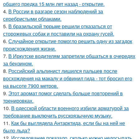
общего предка 15 млн лет назад - открытие.
4.
В России в разгаре сезон наблюдений за
серебристыми облаками.
5.
В бразильской тюрьме решили отказаться от
сторожевых собак и поставили на охрану гусей.
6.
Случайное открытие помогло решить одну из загадок
происхождения жизни.
7.
В Иркутске водителям запретили общаться в очередях
за бензином.
8.
Российский альпинист лишился пальцев после
восхождения на макалу и обвинил гида - тот бросил его
на высоте 7900 метров.
9.
Этот аромат помог сделать больше повторений в
тренировках.
10.
В одесской области военного избили арматурой за
требование выключить русскоязычную музыку.
11.
Как бы выглядела Антарктида, если бы на ней не
было льда?
12.
Исследование показало, сколько нужно недосыпать,