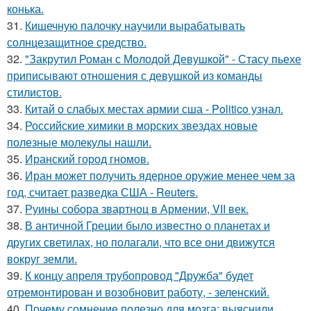
конька.
31.
Кишечную палочку научили вырабатывать
солнцезащитное средство.
32.
"Закрутил Роман с Молодой Девушкой" - Стасу пьехе
приписывают отношения с девушкой из команды
стилистов.
33.
Китай о слабых местах армии сша - Politico узнал.
34.
Российские химики в морских звездах новые
полезные молекулы нашли.
35.
Иранский город гномов.
36.
Иран может получить ядерное оружие менее чем за
год, считает разведка США - Reuters.
37.
Руины собора звартноц в Армении, VII век.
38.
В античной Греции было известно о планетах и
других светилах, но полагали, что все они движутся
вокруг земли.
39.
К концу апреля трубопровод "Дружба" будет
отремонтирован и возобновит работу, - зеленский.
40.
Почему сомнение полезно для мозга: выяснили