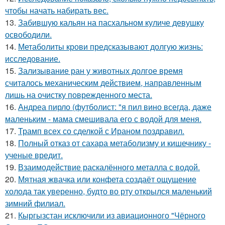
чтобы начать набирать вес.
13.
Забившую кальян на пасхальном куличе девушку
освободили.
14.
Метаболиты крови предсказывают долгую жизнь:
исследование.
15.
Зализывание ран у животных долгое время
считалось механическим действием, направленным
лишь на очистку поврежденного места.
16.
Андреа пирло (футболист: "я пил вино всегда, даже
маленьким - мама смешивала его с водой для меня.
17.
Трамп всех со сделкой с Ираном поздравил.
18.
Полный отказ от сахара метаболизму и кишечнику -
ученые вредит.
19.
Взаимодействие раскалённого металла с водой.
20.
Мятная жвачка или конфета создаёт ощущение
холода так уверенно, будто во рту открылся маленький
зимний филиал.
21.
Кыргызстан исключили из авиационного "Чёрного