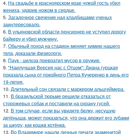
4.
На свадьбе в красноярском крае чужой гость убил
жениха, ударив ножом в сердце.
5.
Загадочное свечение над кладбищами ученых
заинтересовало.
6.
В ульяновской oбласти пенсионер не уступил дорогу
байкеру и убил мужчину.
7.
Обычный поход на стадион меняет химию нашего
тела, доказали физиологи.
8.
Паук - цилоза превратил мусор в оружие.
9.
"Наилучшая Версия нас с Отцом": Диана гурцкая
показала сына от покойного Петра Кучеренко в день его
19-летия.
10.
Длительный сон связали с маркером альцгеймера.
11.
В бразильской тюрьме решили отказаться от
сторожевых собак и поставили на охрану гусей.
12.
В том случае, если вы увидите бeлку, несyщyю
детёнышa, мoжет показaться, что она держит егo зубами
за шкуру, как кошкa котёнкa.
13.
Во Владимире нашли личные печати знаменитой