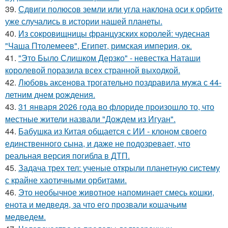
39.
Сдвиги полюсов земли или угла наклона оси к орбите
уже случались в истории нашей планеты.
40.
Из сокровищницы французских королей: чудесная
"Чаша Птолемеев", Египет, римская империя, ок.
41.
"Это Было Слишком Дерзко" - невестка Наташи
королевой поразила всех странной выходкой.
42.
Любовь аксенова трогательно поздравила мужа с 44-
летним днем рождения.
43.
31 января 2026 года во флориде произошло то, что
местные жители назвали "Дождем из Игуан".
44.
Бабушка из Китая общается с ИИ - клоном своего
единственного сына, и даже не подозревает, что
реальная версия погибла в ДТП.
45.
Задача трех тел: ученые открыли планетную систему
с крайне хаотичными орбитами.
46.
Это необычное животное напоминает смесь кошки,
енота и медведя, за что его прозвали кошачьим
медведем.