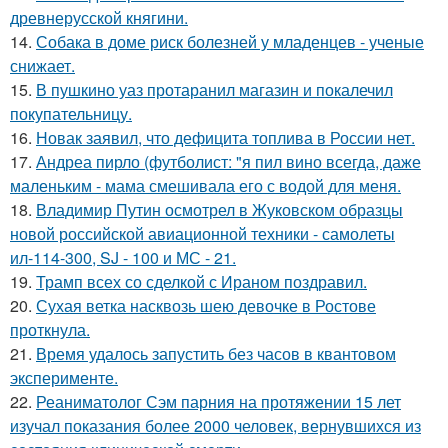
древнерусской княгини.
14.
Собака в доме риск болезней у младенцев - ученые
снижает.
15.
В пушкино уаз протаранил магазин и покалечил
покупательницу.
16.
Новак заявил, что дефицита топлива в России нет.
17.
Андреа пирло (футболист: "я пил вино всегда, даже
маленьким - мама смешивала его с водой для меня.
18.
Владимир Путин осмотрел в Жуковском образцы
новой российской авиационной техники - самолеты
ил-114-300, SJ - 100 и МС - 21.
19.
Трамп всех со сделкой с Ираном поздравил.
20.
Сухая ветка насквозь шею девочке в Ростове
проткнула.
21.
Время удалось запустить без часов в квантовом
эксперименте.
22.
Реаниматолог Сэм парния на протяжении 15 лет
изучал показания более 2000 человек, вернувшихся из