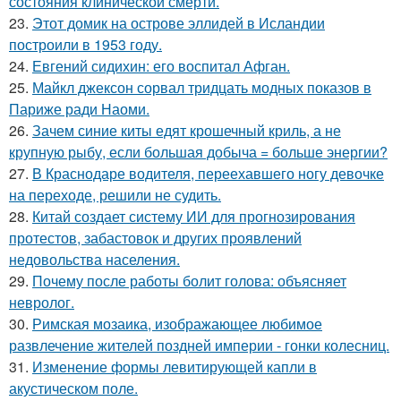
состояния клинической смерти.
23.
Этот домик на острове эллидей в Исландии
построили в 1953 году.
24.
Евгений сидихин: его воспитал Афган.
25.
Майкл джексон сорвал тридцать модных показов в
Париже ради Наоми.
26.
Зачем синие киты едят крошечный криль, а не
крупную рыбу, если большая добыча = больше энергии?
27.
В Краснодаре водителя, переехавшего ногу девочке
на переходе, решили не судить.
28.
Китай создает систему ИИ для прогнозирования
протестов, забастовок и других проявлений
недовольства населения.
29.
Почему после работы болит голова: объясняет
невролог.
30.
Римская мозаика, изображающее любимое
развлечение жителей поздней империи - гонки колесниц.
31.
Изменение формы левитирующей капли в
акустическом поле.