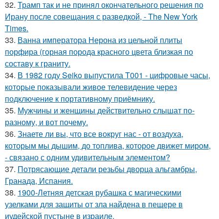
32.
Трамп так и не принял окончательного решения по
Ирану после совещания с разведкой, - The New York
Times.
33.
Ванна императора Нерона из цельной плиты
порфира (горная порода красного цвета близкая по
составу к граниту.
34.
В 1982 году Seiko выпустила T001 - цифровые часы,
которые показывали живое телевидение через
подключение к портативному приёмнику.
35.
Мужчины и женщины действительно слышат по-
разному, и вот почему.
36.
Знаете ли вы, что все вокруг нас - от воздуха,
которым мы дышим, до топлива, которое движет миром,
- связано с одним удивительным элементом?
37.
Потрясающие детали резьбы дворца альгамбры,
Гранада, Испания.
38.
1900-Летняя детская рубашка с магическими
узелками для защиты от зла найдена в пещере в
иудейской пустыне в израиле.