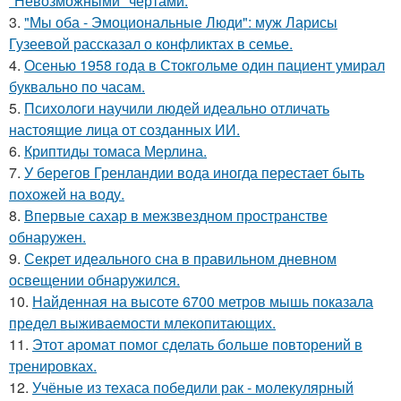
"Невозможными" чертами.
3.
"Мы оба - Эмоциональные Люди": муж Ларисы
Гузеевой рассказал о конфликтах в семье.
4.
Осенью 1958 года в Стокгольме один пациент умирал
буквально по часам.
5.
Психологи научили людей идеально отличать
настоящие лица от созданных ИИ.
6.
Криптиды томаса Мерлина.
7.
У берегов Гренландии вода иногда перестает быть
похожей на воду.
8.
Впервые сахар в межзвездном пространстве
обнаружен.
9.
Секрет идеального сна в правильном дневном
освещении обнаружился.
10.
Найденная на высоте 6700 метров мышь показала
предел выживаемости млекопитающих.
11.
Этот аромат помог сделать больше повторений в
тренировках.
12.
Учёные из техаса победили рак - молекулярный