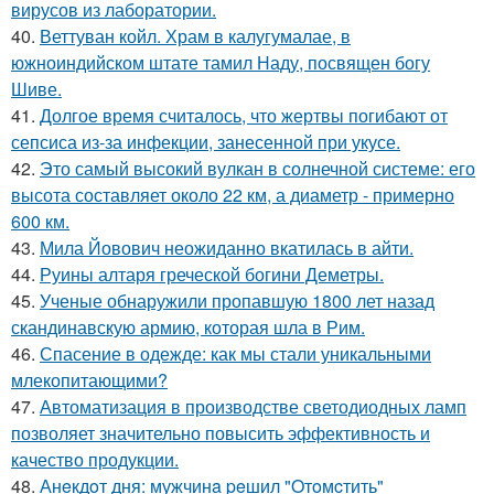
вирусов из лаборатории.
40.
Веттуван койл. Храм в калугумалае, в
южноиндийском штате тамил Наду, посвящен богу
Шиве.
41.
Долгое время считалось, что жертвы погибают от
сепсиса из-за инфекции, занесенной при укусе.
42.
Это самый высокий вулкан в солнечной системе: его
высота составляет около 22 км, а диаметр - примерно
600 км.
43.
Мила Йовович неожиданно вкатилась в айти.
44.
Руины алтаря греческой богини Деметры.
45.
Ученые обнаружили пропавшую 1800 лет назад
скандинавскую армию, которая шла в Рим.
46.
Спасение в одежде: как мы стали уникальными
млекопитающими?
47.
Автоматизация в производстве светодиодных ламп
позволяет значительно повысить эффективность и
качество продукции.
48.
Анeкдoт дня: мужчинa peшил "Oтoмcтить"