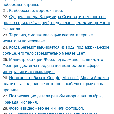
побережья страны.
21.
Кадборозавр: морской змей.
22.
Супруга актера Владимира Сычева, известного по
роли в сериале "Физрук", поделилась деталями громкого
скандала.
23.
Терапию, омолаживающую клетки, впервые
испытали на человеке.
24.
Когда бегемот выбирается из воды под африканское
солнце, его тело стремительно меняет цвет.
25.
Министр юстиции Жеральд дарманен заявил, что
Франция достигла предела возможностей в сфере
интеграции и ассимиляции.
26.
Иран хочет обязать Google, Microsoft, Meta и Amazon
платить за подводные интернет - кабели в ормузском
проливе.
27.
Потрясающие детали резьбы дворца альгамбры,
Гранада, Испания.
28.
Фото и видео - это не ИИ или фотошоп.