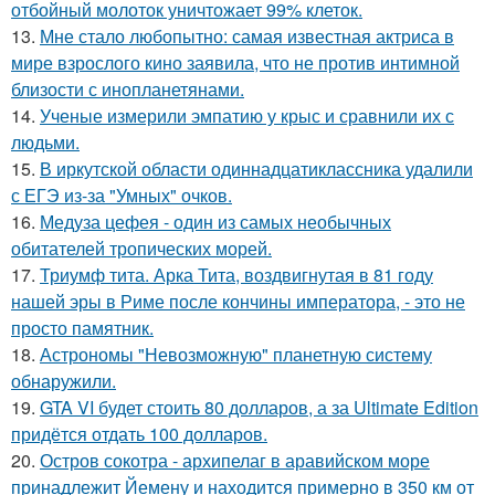
отбойный молоток уничтожает 99% клеток.
13.
Мне стало любопытно: самая известная актриса в
мире взрослого кино заявила, что не против интимной
близости с инопланетянами.
14.
Ученые измерили эмпатию у крыс и сравнили их с
людьми.
15.
В иркутской области одиннадцатиклассника удалили
с ЕГЭ из-за "Умных" очков.
16.
Медуза цефея - один из самых необычных
обитателей тропических морей.
17.
Триумф тита. Арка Тита, воздвигнутая в 81 году
нашей эры в Риме после кончины императора, - это не
просто памятник.
18.
Астрономы "Невозможную" планетную систему
обнаружили.
19.
GTA VI будет стоить 80 долларов, а за Ultimate Edition
придётся отдать 100 долларов.
20.
Остров сокотра - архипелаг в аравийском море
принадлежит Йемену и находится примерно в 350 км от