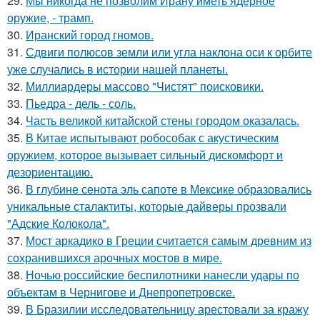
29.
Мы никогда не позволим Ирану иметь ядерное
оружие, - трамп.
30.
Иранский город гномов.
31.
Сдвиги полюсов земли или угла наклона оси к орбите
уже случались в истории нашей планеты.
32.
Миллиардеры массово "Чистят" поисковики.
33.
Пьедра - дель - соль.
34.
Часть великой китайской стены городом оказалась.
35.
В Китае испытывают робособак с акустическим
оружием, которое вызывает сильный дискомфорт и
дезориентацию.
36.
В глубине сенота эль сапоте в Мексике образовались
уникальные сталактиты, которые дайверы прозвали
"Адские Колокола".
37.
Мост аркадико в Греции считается самым древним из
сохранившихся арочных мостов в мире.
38.
Ночью российские беспилотники нанесли удары по
объектам в Чернигове и Днепропетровске.
39.
В Бразилии исследовательницу арестовали за кражу