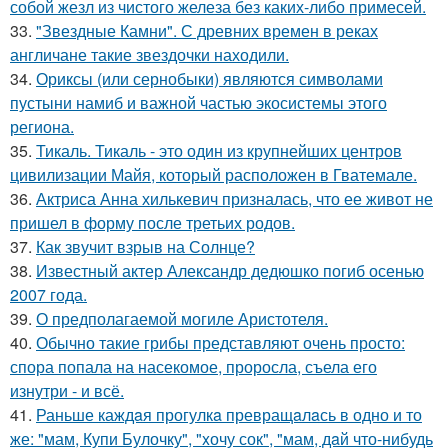
собой жезл из чистого железа без каких-либо примесей.
33.
"Звездные Камни". С древних времен в реках
англичане такие звездочки находили.
34.
Ориксы (или сернобыки) являются символами
пустыни намиб и важной частью экосистемы этого
региона.
35.
Тикаль. Тикаль - это один из крупнейших центров
цивилизации Майя, который расположен в Гватемале.
36.
Актриса Анна хилькевич призналась, что ее живот не
пришел в форму после третьих родов.
37.
Как звучит взрыв на Солнце?
38.
Известный актер Александр дедюшко погиб осенью
2007 года.
39.
О предполагаемой могиле Аристотеля.
40.
Обычно такие грибы представляют очень просто:
спора попала на насекомое, проросла, съела его
изнутри - и всё.
41.
Раньше каждaя прогулкa превращaлaсь в одно и то
же: "мам, Купи Булочку", "xочу сок", "мам, дaй что-нибудь