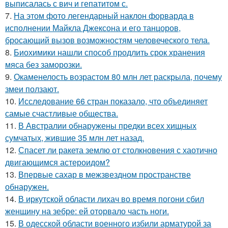
выписалась с вич и гепатитом с.
7.
На этом фото легендарный наклон форварда в
исполнении Майкла Джексона и его танцоров,
бросающий вызов возможностям человеческого тела.
8.
Биохимики нашли способ продлить срок хранения
мяса без заморозки.
9.
Окаменелость возрастом 80 млн лет раскрыла, почему
змеи ползают.
10.
Исследование 66 стран показало, что объединяет
самые счастливые общества.
11.
В Австралии обнаружены предки всех хищных
сумчатых, жившие 35 млн лет назад.
12.
Спасет ли ракета землю от столкновения с хаотично
двигающимся астероидом?
13.
Впервые сахар в межзвездном пространстве
обнаружен.
14.
В иркутской области лихач во время погони сбил
женщину на зебре: ей оторвало часть ноги.
15.
В одесской области военного избили арматурой за