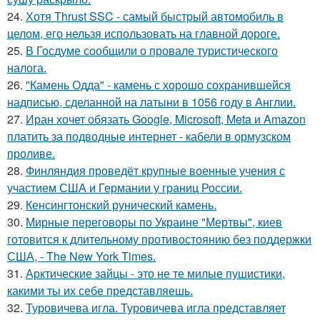
24.
Хотя Thrust SSC - самый быстрый автомобиль в
целом, его нельзя использовать на главной дороге.
25.
В Госдуме сообщили о провале туристического
налога.
26.
"Камень Одда" - камень с хорошо сохранившейся
надписью, сделанной на латыни в 1056 году в Англии.
27.
Иран хочет обязать Google, Microsoft, Meta и Amazon
платить за подводные интернет - кабели в ормузском
проливе.
28.
Финляндия проведёт крупные военные учения с
участием США и Германии у границ России.
29.
Кенсингтонский рунический камень.
30.
Мирные переговоры по Украине "Мертвы", киев
готовится к длительному противостоянию без поддержки
США, - The New York Times.
31.
Арктические зайцы - это не те милые пушистики,
какими ты их себе представляешь.
32.
Туровичева игла. Туровичева игла представляет