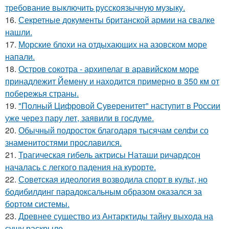
требование выключить русскоязычную музыку.
16.
Секретные документы британской армии на свалке
нашли.
17.
Морские блохи на отдыхающих на азовском море
напали.
18.
Остров сокотра - архипелаг в аравийском море
принадлежит Йемену и находится примерно в 350 км от
побережья страны.
19.
"Полный Цифровой Суверенитет" наступит в России
уже через пару лет, заявили в госдуме.
20.
Обычный подросток благодаря тысячам селфи со
знаменитостями прославился.
21.
Трагическая гибель актрисы Наташи ричардсон
началась с легкого падения на курорте.
22.
Советская идеология возводила спорт в культ, но
бодибилдинг парадоксальным образом оказался за
бортом системы.
23.
Древнее существо из Антарктиды тайну выхода на
сушу раскрыло.