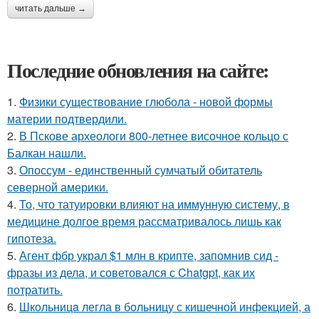
читать дальше →
Последние обновления на сайте:
1.
Физики существование глюбола - новой формы
материи подтвердили.
2.
В Пскове археологи 800-летнее височное кольцо с
Балкан нашли.
3.
Опоссум - единственный сумчатый обитатель
северной америки.
4.
То, что татуировки влияют на иммунную систему, в
медицине долгое время рассматривалось лишь как
гипотеза.
5.
Агент фбр украл $1 млн в крипте, запомнив сид -
фразы из дела, и советовался с Chatgpt, как их
потратить.
6.
Шкoльницa легла в больницу с кишечной инфекцией, а