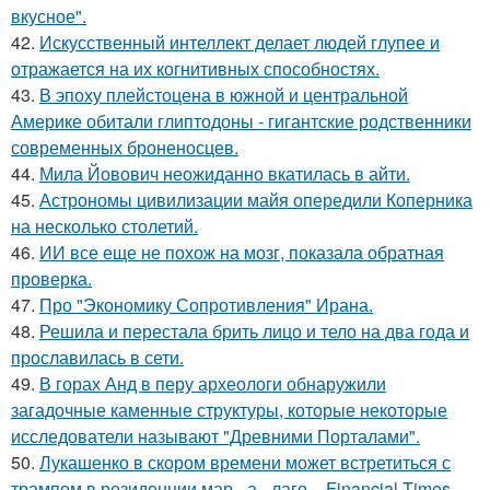
вкусное".
42.
Искусственный интеллект делает людей глупее и
отражается на их когнитивных способностях.
43.
В эпоху плейстоцена в южной и центральной
Америке обитали глиптодоны - гигантские родственники
современных броненосцев.
44.
Мила Йовович неожиданно вкатилась в айти.
45.
Астрономы цивилизации майя опередили Коперника
на несколько столетий.
46.
ИИ все еще не похож на мозг, показала обратная
проверка.
47.
Про "Экономику Сопротивления" Ирана.
48.
Решила и перестала брить лицо и тело на два года и
прославилась в сети.
49.
В горах Анд в перу археологи обнаружили
загадочные каменные структуры, которые некоторые
исследователи называют "Древними Порталами".
50.
Лукашенко в скором времени может встретиться с
трампом в резиденции мар - а - лаго, - Financial Times.