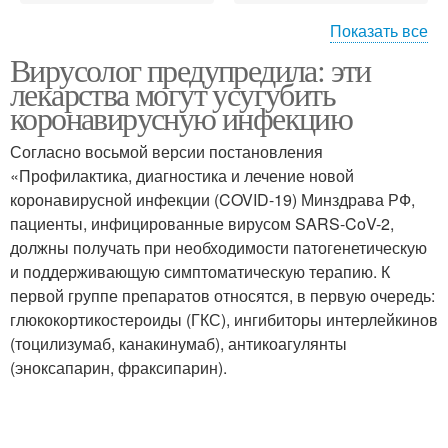
Показать все
Вирусолог предупредила: эти
Коронавирус без
лекарства могут усугубить
опасных лекарств
коронавирусную инфекцию
Согласно восьмой версии постановления
«Профилактика, диагностика и лечение новой
коронавирусной инфекции (COVID-19) Минздрава РФ,
пациенты, инфицированные вирусом SARS-CoV-2,
должны получать при необходимости патогенетическую
и поддерживающую симптоматическую терапию. К
первой группе препаратов относятся, в первую очередь:
глюкокортикостероиды (ГКС), ингибиторы интерлейкинов
(тоцилизумаб, канакинумаб), антикоагулянты
(эноксапарин, фраксипарин).