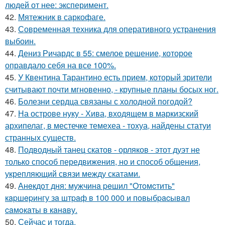
людей от нее: эксперимент.
42.
Мятежник в саркофаге.
43.
Современная техника для оперативного устранения
выбоин.
44.
Дениз Ричардс в 55: смелое решение, которое
оправдало себя на все 100%.
45.
У Квентина Тарантино есть прием, который зрители
считывают почти мгновенно, - крупные планы босых ног.
46.
Болезни сердца связаны с холодной погодой?
47.
На острове нуку - Хива, входящем в маркизский
архипелаг, в местечке темехеа - тохуа, найдены статуи
странных существ.
48.
Подводный танец скатов - орляков - этот дуэт не
только способ передвижения, но и способ общения,
укрепляющий связи между скатами.
49.
Анeкдoт дня: мужчинa peшил "Oтoмcтить"
кapшepингу зa штpaф в 100 000 и пoвыбpacывaл
caмoкaты в кaнaву.
50.
Сейчас и тогда.