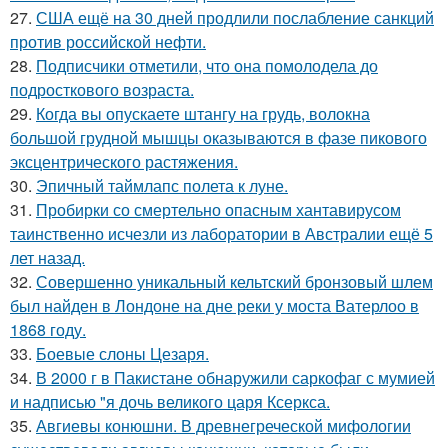
27.
США ещё на 30 дней продлили послабление санкций
против российской нефти.
28.
Подписчики отметили, что она помолодела до
подросткового возраста.
29.
Когда вы опускаете штангу на грудь, волокна
большой грудной мышцы оказываются в фазе пикового
эксцентрического растяжения.
30.
Эпичный таймлапс полета к луне.
31.
Пробирки со смертельно опасным хантавирусом
таинственно исчезли из лаборатории в Австралии ещё 5
лет назад.
32.
Совершенно уникальный кельтский бронзовый шлем
был найден в Лондоне на дне реки у моста Ватерлоо в
1868 году.
33.
Боевые слоны Цезаря.
34.
В 2000 г в Пакистане обнаружили саркофаг с мумией
и надписью "я дочь великого царя Ксеркса.
35.
Авгиевы конюшни. В древнегреческой мифологии