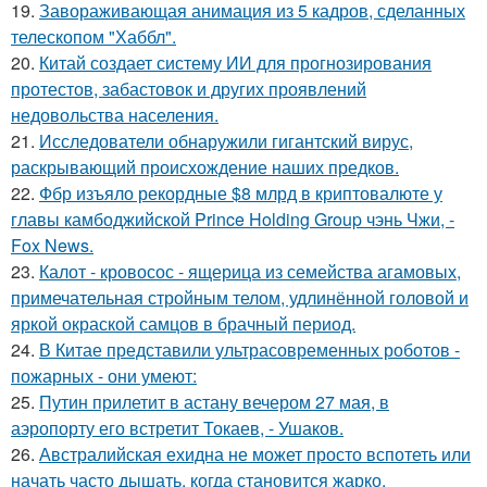
19.
Завораживающая анимация из 5 кадров, сделанных
телескопом "Хаббл".
20.
Китай создает систему ИИ для прогнозирования
протестов, забастовок и других проявлений
недовольства населения.
21.
Исследователи обнаружили гигантский вирус,
раскрывающий происхождение наших предков.
22.
Фбр изъяло рекордные $8 млрд в криптовалюте у
главы камбоджийской Prince Holding Group чэнь Чжи, -
Fox News.
23.
Калот - кровосос - ящерица из семейства агамовых,
примечательная стройным телом, удлинённой головой и
яркой окраской самцов в брачный период.
24.
В Китае представили ультрасовременных роботов -
пожарных - они умеют:
25.
Путин прилетит в астану вечером 27 мая, в
аэропорту его встретит Токаев, - Ушаков.
26.
Австралийская ехидна не может просто вспотеть или
начать часто дышать, когда становится жарко.