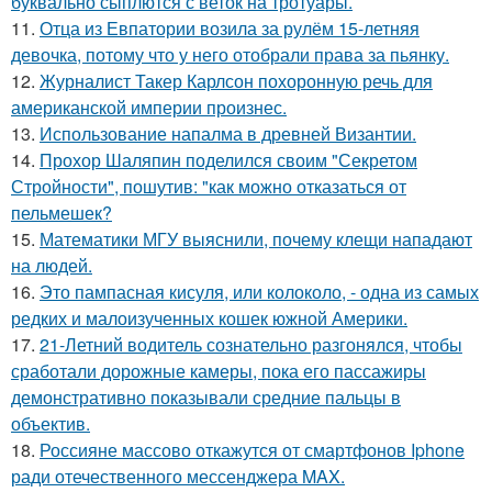
буквально сыплются с веток на тротуары.
11.
Отца из Евпатории возила за рулём 15-летняя
девочка, потому что у него отобрали права за пьянку.
12.
Журналист Такер Карлсон похоронную речь для
американской империи произнес.
13.
Использование напалма в древней Византии.
14.
Прохор Шаляпин поделился своим "Секретом
Стройности", пошутив: "как можно отказаться от
пельмешек?
15.
Математики МГУ выяснили, почему клещи нападают
на людей.
16.
Это пампасная кисуля, или колоколо, - одна из самых
редких и малоизученных кошек южной Америки.
17.
21-Летний водитель сознательно разгонялся, чтобы
сработали дорожные камеры, пока его пассажиры
демонстративно показывали средние пальцы в
объектив.
18.
Россияне массово откажутся от смартфонов Iphone
ради отечественного мессенджера MAX.