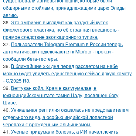
существовали авгиевы конюшни, которые были
обширными стойлами, принадлежащими царю Элиды
авгию.
36.
Эта амфибия выглядит как раздутый кусок
фиолетового пластика, но её странная внешность -
прямое следствие эволюционного тупика.
37.
Пользователи Telegram Premium в России теперь
автоматически подключаются к Mtproto - прокси -
сообщили бета-тестеры.
38.
В ближайшие 2-3 дня перед рассветом на небе
можно будет увидеть единственную сейчас яркую комету
- C/2025 R3.
39.
Веттуван койл. Храм в калугумалае, в
южноиндийском штате тамил Наду, посвящен богу
Шиве.
40.
Уникальная рептилия оказалась не представителем
отдельного вида, а особью индийской лопастной
черепахи с врожденным альбинизмом.
41.
Ученые придумали болезнь, а ИИ начал лечить