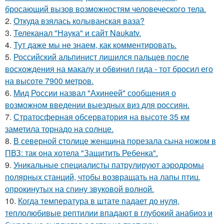
бросающий вызов возможностям человеческого тела.
2.
Откуда взялась колыванская ваза?
3.
Телеканал "Наука" и сайт Naukatv.
4.
Тут даже мы не знаем, как комментировать.
5.
Российский альпинист лишился пальцев после
восхождения на макалу и обвинил гида - тот бросил его
на высоте 7900 метров.
6.
Мид России назвал "Ахинеей" сообщения о
возможном введении выездных виз для россиян.
7.
Стратосферная обсерватория на высоте 35 км
заметила торнадо на солнце.
8.
В северной столице женщина порезала сына ножом в
ПВЗ: так она хотела "Защитить Ребенка".
9.
Уникальные специалисты патрулируют аэродромы
полярных станций, чтобы возвращать на лапы птиц,
опрокинутых на спину звуковой волной.
10.
Когда температура в штате падает до нуля,
теплолюбивые рептилии впадают в глубокий анабиоз и