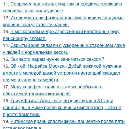
11.
Современная жизнь слишком опередила эволюцию
человека, выяснили ученые.
12.
Исследователи физиологическую причину синдрома
хронической усталости нашли.
13.
В московском метро агрессивный иностранец руку
пенсионеру сломал.
14.
Скрытый жир связали с ускоренным старением даже
у людей с нормальным весом.
15.
Как часто парам нужно заниматься сексом?
16.
Ой - ой! На рейсе Москва - Дубай пожилой мужчина
вместе с молодой дамой устроили настоящий скандал
прямо в салоне самолёта.
17.
Медуза цефея - один из самых необычных
обитателей тропических морей.
18.
Триумф тита. Арка Тита, воздвигнутая в 81 году
нашей эры в Риме после кончины императора, - это не
просто памятник.
19.
Читинские врачи спасли жизнь пациентке после пяти
остановок сердца.