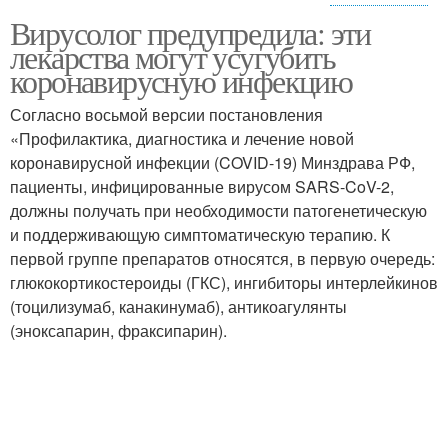
Вирусолог предупредила: эти
Последствия при
Коронавирус без
лекарства могут усугубить
лечении
опасных лекарств
коронавирусную инфекцию
Согласно восьмой версии постановления
«Профилактика, диагностика и лечение новой
коронавирусной инфекции (COVID-19) Минздрава РФ,
пациенты, инфицированные вирусом SARS-CoV-2,
должны получать при необходимости патогенетическую
и поддерживающую симптоматическую терапию. К
первой группе препаратов относятся, в первую очередь:
глюкокортикостероиды (ГКС), ингибиторы интерлейкинов
(тоцилизумаб, канакинумаб), антикоагулянты
(эноксапарин, фраксипарин).