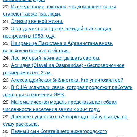
20.
Исследование показало, что домашние кошки
стареют так же, как люди.
21.
Эликсир вечной жизни.
22.
Этот домик на острове эллидей в Исландии
построили в 1953 году.
23.
На границе Пакистана и Афганистана вновь
вспыхнули боевые действия.
24.
Лес, который начинает дышать светом.
25.
Асцидия (Clavelina Ossipandae) - беспозвоночное
размером всего 2 см.
26.
Александрийская библиотека. Кто уничтожил ее?
27.
В США испытали связь, которая продолжит работать
даже при отключении GPS.
28.
Математическая модель предсказывает обвал
численности населения земли к 2064 году.
29.
Древнее существо из Антарктиды тайну выхода на
сушу раскрыло.
30.
Пьяный сын богатейшего нижегородского