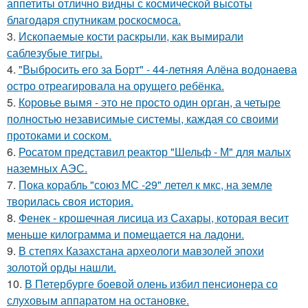
аппетиты отлично видны с космической высоты
благодаря спутникам роскосмоса.
3.
Ископаемые кости раскрыли, как вымирали
саблезубые тигры.
4.
"Выбросить его за Борт" - 44-летняя Алёна водонаева
остро отреагировала на орущего ребёнка.
5.
Коровье вымя - это не просто один орган, а четыре
полностью независимые системы, каждая со своими
протоками и соском.
6.
Росатом представил реактор "Шельф - М" для малых
наземных АЭС.
7.
Пока корабль "союз МС -29" летел к мкс, на земле
творилась своя история.
8.
Фенек - крошечная лисица из Сахары, которая весит
меньше килограмма и помещается на ладони.
9.
В степях Казахстана археологи мавзолей эпохи
золотой орды нашли.
10.
В Петербурге боевой олень избил пенсионера со
слуховым аппаратом на остановке.