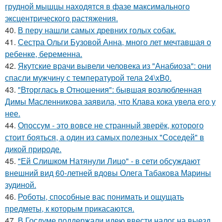
грудной мышцы находятся в фазе максимального
эксцентрического растяжения.
40.
В перу нашли самых древних голых собак.
41.
Сестра Ольги Бузовой Анна, много лет мечтавшая о
ребенке, беременна.
42.
Якутские врачи вывели человека из "Анабиоза": они
спасли мужчину с температурой тела 24\xB0.
43.
"Вторглась в Отношения": бывшая возлюбленная
Димы Масленникова заявила, что Клава кока увела его у
нее.
44.
Опоссум - это вовсе не странный зверёк, которого
стоит бояться, а один из самых полезных "Соседей" в
дикой природе.
45.
"Ей Слишком Натянули Лицо" - в сети обсуждают
внешний вид 60-летней вдовы Олега Табакова Марины
зудиной.
46.
Роботы, способные вас понимать и ощущать
предметы, к которым прикасаются.
47.
В Госдуме поддержали идею ввести налог на выезд