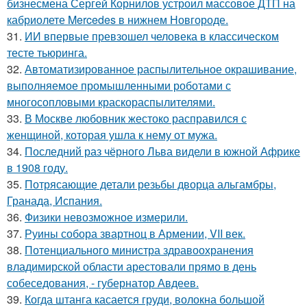
бизнесмена Сергей Корнилов устроил массовое ДТП на
кабриолете Mercedes в нижнем Новгороде.
31.
ИИ впервые превзошел человека в классическом
тесте тьюринга.
32.
Автоматизированное распылительное окрашивание,
выполняемое промышленными роботами с
многосопловыми краскораспылителями.
33.
В Москве любовник жестокo расправился с
женщиной, которая ушла к нему от мужа.
34.
Последний раз чёрного Льва видели в южной Африке
в 1908 году.
35.
Потрясающие детали резьбы дворца альгамбры,
Гранада, Испания.
36.
Физики невозможное измерили.
37.
Руины собора звартноц в Армении, VII век.
38.
Потенциального министра здравоохранения
владимирской области арестовали прямо в день
собеседования, - губернатор Авдеев.
39.
Когда штанга касается груди, волокна большой