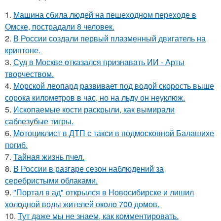
1.
Машина сбила людей на пешеходном переходе в
Омске, пострадали 8 человек.
2.
В России создали первый плазменный двигатель на
криптоне.
3.
Суд в Москве отказался признавать ИИ - Арты
творчеством.
4.
Морской леопард развивает под водой скорость выше
сорока километров в час, но на льду он неуклюж.
5.
Ископаемые кости раскрыли, как вымирали
саблезубые тигры.
6.
Moтоциклист в ДТП с такси в подмосковной Балашихе
погиб.
7.
Тайная жизнь пчел.
8.
В России в разгаре сезон наблюдений за
серебристыми облаками.
9.
"Портал в ад" открылся в Новосибирске и лишил
холодной воды жителей около 700 домов.
10.
Тут даже мы не знаем, как комментировать.