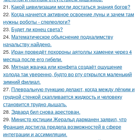
21.
Какой цивилизации могли достаться знания богов?
22.
Когда начнется активное освоение луны и зачем там
нужны роботы - спелеологи?
23.
Будет ли конец света?
24.
Математическое объяснение подхалимству
начальству найдено.
25.
Иран проведёт похороны аятоллы хаменеи через 4
месяца после его гибели.
26.
Мятная жвачка или конфета создаёт ощущение
холода так уверенно, будто во рту открылся маленький
зимний филиал.
27.
Плевральную пункцию делают, когда между лёгким и
грудной стенкой скапливается жидкость и человеку
становится трудно дышать.
28.
Эдвард бил снова аpестован.
29.
Министр юстиции Жеральд дарманен заявил, что
Франция достигла предела возможностей в сфере
интеграции и ассимиляции.