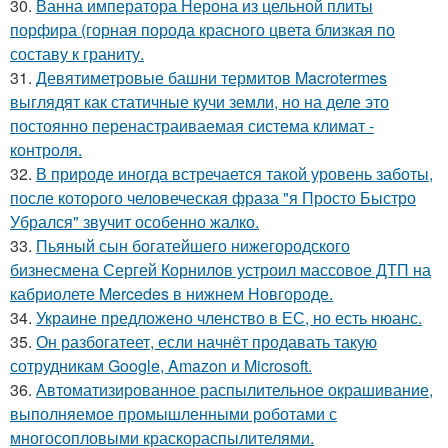
30.
Ванна императора Нерона из цельной плиты
порфира (горная порода красного цвета близкая по
составу к граниту.
31.
Девятиметровые башни термитов Macrotermes
выглядят как статичные кучи земли, но на деле это
постоянно перенастраиваемая система климат -
контроля.
32.
В природе иногда встречается такой уровень заботы,
после которого человеческая фраза "я Просто Быстро
Убрался" звучит особенно жалко.
33.
Пьяный сын богатейшего нижегородского
бизнесмена Сергей Корнилов устроил массовое ДТП на
кабриолете Mercedes в нижнем Новгороде.
34.
Украине предложено членство в ЕС, но есть нюанс.
35.
Он разбогатеет, если начнёт продавать такую
сотрудникам Google, Amazon и Microsoft.
36.
Автоматизированное распылительное окрашивание,
выполняемое промышленными роботами с
многосопловыми краскораспылителями.