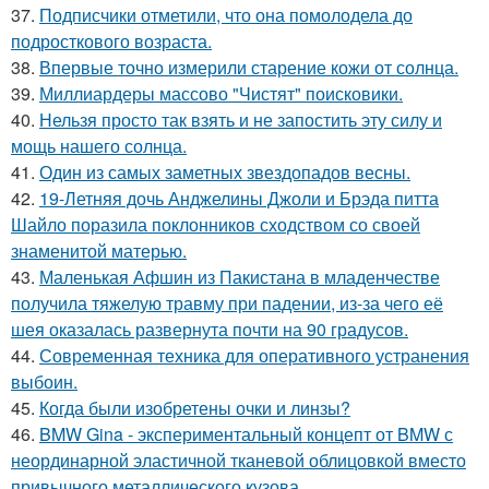
37.
Подписчики отметили, что она помолодела до
подросткового возраста.
38.
Впервые точно измерили старение кожи от солнца.
39.
Миллиардеры массово "Чистят" поисковики.
40.
Нельзя просто так взять и не запостить эту силу и
мощь нашего солнца.
41.
Один из самых заметных звездопадов весны.
42.
19-Летняя дочь Анджелины Джоли и Брэда питта
Шайло поразила поклонников сходством со своей
знаменитой матерью.
43.
Маленькая Афшин из Пакистана в младенчестве
получила тяжелую травму при падении, из-за чего её
шея оказалась развернута почти на 90 градусов.
44.
Современная техника для оперативного устранения
выбоин.
45.
Когда были изобретены очки и линзы?
46.
BMW Gina - экспериментальный концепт от BMW с
неординарной эластичной тканевой облицовкой вместо
привычного металлического кузова.