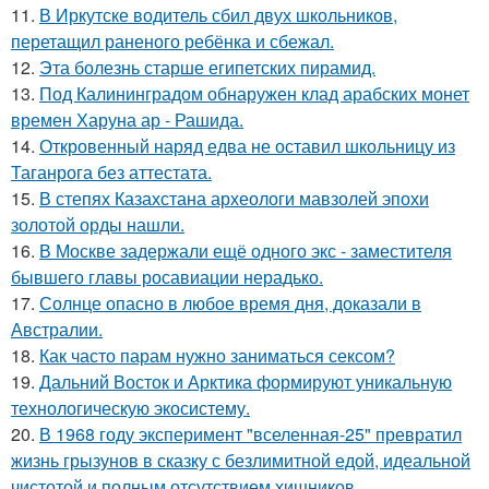
11.
В Иркутске водитель сбил двух школьников,
перетащил раненого ребёнка и сбежал.
12.
Эта болезнь старше египетских пирамид.
13.
Под Калининградом обнаружен клад арабских монет
времен Харуна ар - Рашида.
14.
Откровенный наряд едва не оставил школьницу из
Таганрога без аттестата.
15.
В степях Казахстана археологи мавзолей эпохи
золотой орды нашли.
16.
В Москве задержали ещё одного экс - заместителя
бывшего главы росавиации нерадько.
17.
Солнце опасно в любое время дня, доказали в
Австралии.
18.
Как часто парам нужно заниматься сексом?
19.
Дальний Восток и Арктика формируют уникальную
технологическую экосистему.
20.
В 1968 году эксперимент "вселенная-25" превратил
жизнь грызунов в сказку с безлимитной едой, идеальной
чистотой и полным отсутствием хищников.