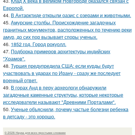
43.
Клад X века в великом Новгороде оказался связан с
Европой.
44.
В Антарктиде открыли оазис с озерами и животными.
45.
Амурские столбы. Происхождение загадочных
гранитных монументов, расположенных по течению реки
амур, до сих пор вызывает споры ученых.
46.
1852 год. Город рокуолл.
47.
Подборка примеров архитектуры индийских
"Храмов".
48.
Турция предупредила США: если курды будут
участвовать в ударах по Ирану - сразу же последует
военный ответ.
49.
В горах Анд в перу археологи обнаружили
загадочные каменные структуры, которые некоторые
исследователи называют "Древними Порталами".
50.
Ученые объяснили, почему частые болезни ребенка
в детсаду - это хорошо.
© 2026 Наука для всех простыми словами