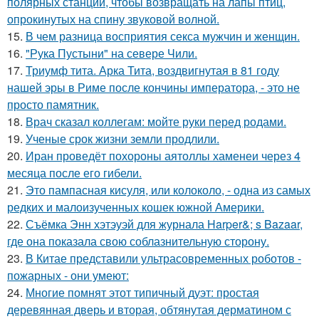
полярных станций, чтобы возвращать на лапы птиц,
опрокинутых на спину звуковой волной.
15.
В чем разница восприятия секса мужчин и женщин.
16.
"Рука Пустыни" на севере Чили.
17.
Триумф тита. Арка Тита, воздвигнутая в 81 году
нашей эры в Риме после кончины императора, - это не
просто памятник.
18.
Врач сказал коллегам: мойте руки перед родами.
19.
Ученые срок жизни земли продлили.
20.
Иран проведёт похороны аятоллы хаменеи через 4
месяца после его гибели.
21.
Это пампасная кисуля, или колоколо, - одна из самых
редких и малоизученных кошек южной Америки.
22.
Съёмка Энн хэтэуэй для журнала Harper&; s Bazaar,
где она показала свою соблазнительную сторону.
23.
В Китае представили ультрасовременных роботов -
пожарных - они умеют:
24.
Многие помнят этот типичный дуэт: простая
деревянная дверь и вторая, обтянутая дерматином с