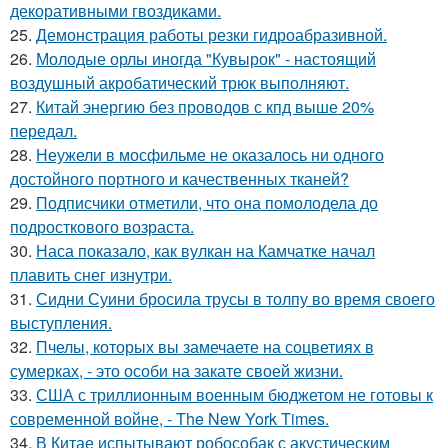
декоративными гвоздиками.
25.
Демонстрация работы резки гидроабразивной.
26.
Молодые орлы иногда "Кувырок" - настоящий
воздушный акробатический трюк выполняют.
27.
Китай энергию без проводов с кпд выше 20%
передал.
28.
Неужели в мосфильме не оказалось ни одного
достойного портного и качественных тканей?
29.
Подписчики отметили, что она помолодела до
подросткового возраста.
30.
Наса показало, как вулкан на Камчатке начал
плавить снег изнутри.
31.
Сидни Суини бросила трусы в толпу во время своего
выступления.
32.
Пчелы, которых вы замечаете на соцветиях в
сумерках, - это особи на закате своей жизни.
33.
США с триллионным военным бюджетом не готовы к
современной войне, - The New York Times.
34.
В Китае испытывают робособак с акустическим