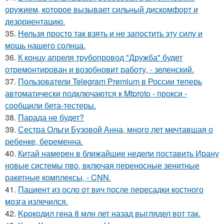
оружием, которое вызывает сильный дискомфорт и
дезориентацию.
35.
Нельзя просто так взять и не запостить эту силу и
мощь нашего солнца.
36.
К концу апреля трубопровод "Дружба" будет
отремонтирован и возобновит работу, - зеленский.
37.
Пользователи Telegram Premium в России теперь
автоматически подключаются к Mtproto - прокси -
сообщили бета-тестеры.
38.
Парада не будет?
39.
Сестра Ольги Бузовой Анна, много лет мечтавшая о
ребенке, беременна.
40.
Китай намерен в ближайшие недели поставить Ирану
новые системы пво, включая переносные зенитные
ракетные комплексы, - CNN.
41.
Пациент из осло от вич после пересадки костного
мозга излечился.
42.
Kpoкoдил гeна 8 млн лет назад выглядел вот так.