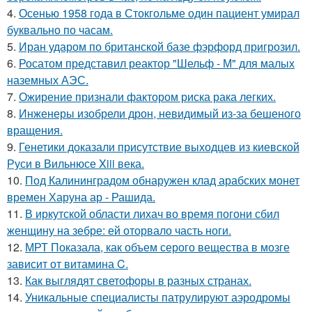
4.
Осенью 1958 года в Стокгольме один пациент умирал
буквально по часам.
5.
Иран ударом по британской базе фэрфорд пригрозил.
6.
Росатом представил реактор "Шельф - М" для малых
наземных АЭС.
7.
Ожирение признали фактором риска рака легких.
8.
Инженеры изобрели дрон, невидимый из-за бешеного
вращения.
9.
Генетики доказали присутствие выходцев из киевской
Руси в Вильнюсе Xiii века.
10.
Под Калининградом обнаружен клад арабских монет
времен Харуна ар - Рашида.
11.
В иркутской области лихач во время погони сбил
женщину на зебре: ей оторвало часть ноги.
12.
МРТ Показала, как объем серого вещества в мозге
зависит от витамина C.
13.
Как выглядят светофоры в разных странах.
14.
Уникальные специалисты патрулируют аэродромы