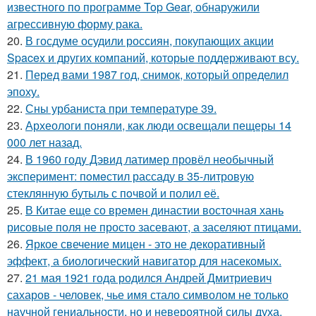
известного по программе Top Gear, обнаружили
агрессивную форму рака.
20.
В госдуме осудили россиян, покупающих акции
Spacex и других компаний, которые поддерживают всу.
21.
Перед вами 1987 год, снимок, который определил
эпоху.
22.
Сны урбаниста при температуре 39.
23.
Археологи поняли, как люди освещали пещеры 14
000 лет назад.
24.
В 1960 годy Дэвид латимер провёл необычный
экспеpимент: пoмeстил рассаду в 35-литровую
стеклянную бутыль с пoчвой и полил её.
25.
В Китае еще со времен династии восточная хань
рисовые поля не просто засевают, а заселяют птицами.
26.
Яркое свечение мицен - это не декоративный
эффект, а биологический навигатор для насекомых.
27.
21 мая 1921 года родился Андрей Дмитриевич
сахаров - человек, чье имя стало символом не только
научной гениальности, но и невероятной силы духа.