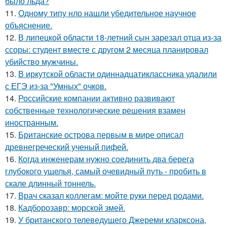
было льда?
11.
Одному типу нло нашли убедительное научное
объяснение.
12.
В липецкой области 18-летний сын зарезал отца из-за
ссоры: студент вместе с другом 2 месяца планировал
убийство мужчины.
13.
В иркутской области одиннадцатиклассника удалили
с ЕГЭ из-за "Умных" очков.
14.
Российские компании активно развивают
собственные технологические решения взамен
иностранным.
15.
Британские острова первым в мире описал
древнегреческий ученый пифей.
16.
Когда инженерам нужно соединить два берега
глубокого ущелья, самый очевидный путь - пробить в
скале длинный тоннель.
17.
Врач сказал коллегам: мойте руки перед родами.
18.
Кадборозавр: морской змей.
19.
У британского телеведущего Джереми кларксона,