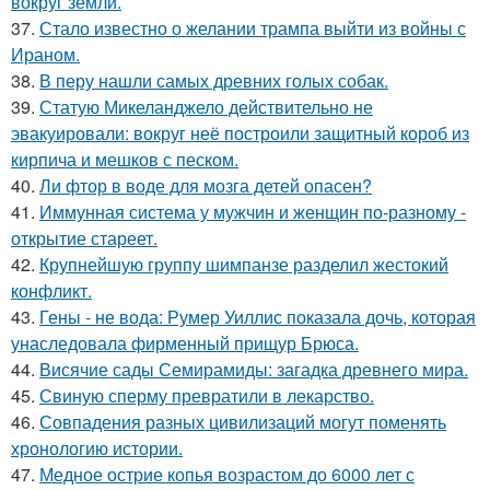
вокруг земли.
37.
Стало известно о желании трампа выйти из войны с
Ираном.
38.
В перу нашли самых древних голых собак.
39.
Статую Микеланджело действительно не
эвакуировали: вокруг неё построили защитный короб из
кирпича и мешков с песком.
40.
Ли фтор в воде для мозга детей опасен?
41.
Иммунная система у мужчин и женщин по-разному -
открытие стареет.
42.
Крупнейшую группу шимпанзе разделил жестокий
конфликт.
43.
Гены - не вода: Румер Уиллис показала дочь, которая
унаследовала фирменный прищур Брюса.
44.
Висячие сады Семирамиды: загадка древнего мира.
45.
Свиную сперму превратили в лекарство.
46.
Совпадения разных цивилизаций могут поменять
хронологию истории.
47.
Медное острие копья возрастом до 6000 лет с