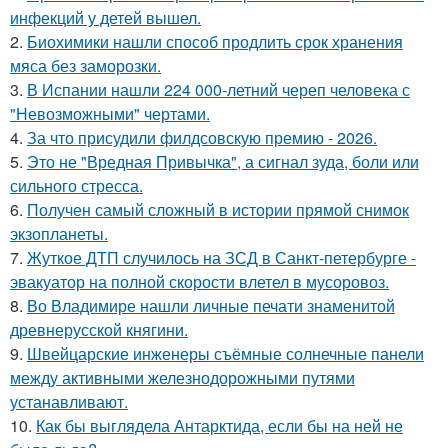
инфекций у детей вышел.
2.
Биохимики нашли способ продлить срок хранения
мяса без заморозки.
3.
В Испании нашли 224 000-летний череп человека с
"Невозможными" чертами.
4.
За что присудили филдсовскую премию - 2026.
5.
Это не "Вредная Привычка", а сигнал зуда, боли или
сильного стресса.
6.
Получен самый сложный в истории прямой снимок
экзопланеты.
7.
Жуткое ДТП случилось на ЗСД в Санкт-петербурге -
эвакуатор на полной скорости влетел в мусоровоз.
8.
Во Владимире нашли личные печати знаменитой
древнерусской княгини.
9.
Швейцарские инженеры съёмные солнечные панели
между активными железнодорожными путями
устанавливают.
10.
Как бы выглядела Антарктида, если бы на ней не