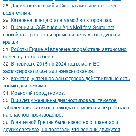
28.
Данила козловский и Оксана акиньшина стали
родителями.
29.
Катерина шпица стала мамой во второй раз.
30.
В Кении и ЮАР пчёлы Apis Mellifera Scutellata
спокойно строят соты прямо на ветках - без дупла и
крыши.
31.
Роботы Figure AI впервые проработали автономно
более суток без сбоев.
32.
В период с 2015 по 2024 год власти ЕС
зафиксировали 664 293 изнасилования.
33.
Кажется, у птенцов альбатросов действительно есть
только два режима:
34.
Иранский город гномов.
35.
В 36 лет у женщины диагностировали тяжелое
заболевание, хотя она никогда не курила и не работала
на опасном производстве.
36.
В античной Греции было известно о планетах и
других светилах, но полагали, что все они движутся