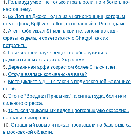
1.
Голливуд умеет не только играть роли, но и болеть по-
настоящему.
2.
53-Летняя Джоке - одна из многих женщин, которым
помог фонд Spijt van Tattoo, основанный в Роттердаме.
3.
Агент фбр украл $1 млн в крипте, запомнив сид -
фразы из дела, и советовался с Chatgpt, как их
потратить.
4.
Неизвестное науке вещество обнаружили в
радиоактивных осадках в Хиросиме.
5.
Деревянная арфа возрастом более 3 тысяч лет.
6.
Откуда взялась колыванская ваза?
7.
Moтоциклист в ДТП с такси в подмосковной Балашихе
погиб.
8.
Это не "Вредная Привычка", а сигнал зуда, боли или
сильного стресса.
9.
10 тысяч уникальных видов цветковых уже оказались
на грани вымирания.
10.
Страшный взрыв и пожар произошли на базе отдыха
в московской области.