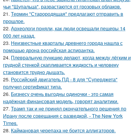
чьи "Щупальца", разрастаются от грозовых облаков.
21.
Термин "Старородящая" предлагают отправить в
прошлое.
22.
Археологи поняли, как люди освещали пещеры 14
000 лет назад.
23.
Неизвестные кварталы древнего города нашла с
помощью дрона российская аспирантка.
24.
Плевральную пункцию делают, когда между лёгким и
грудной стенкой скапливается жидкость и человеку
становится трудно дышать.
25.
Российский двигатель ПД - 8 для "Суперджета"
получил сертификат типа.
26.
Бизнесу очень выгодны одиночки - это самая
надёжная финансовая модель, говорят аналитики.
27.
Трамп так и не принял окончательного решения по
Ирану после совещания с разведкой, - The New York
Times.
28.
Каймановая черепаха не боится аллигаторов.