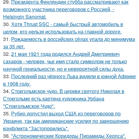
29.
Президента Финляндии стубба рассматривают как
возможного участника переговоров с Россией, -
Helsingin Sanomat.
30.
Хотя Thrust SSC - самый быстрый автомобиль в
целом, его нельзя использовать на главной дороге.
31.
Рождаемость в роcсийских cёлах упала до минимума
за 35 лет.
32.
21 мая 1921 года родился Андрей Дмитриевич
сахаров - человек, чье имя стало символом не только
научной гениальности, но и невероятной силы духа.
33.
Последний раз чёрного Льва видели в южной Африке
в 1908 году.
34.
Стокгольмское чудо. В церкви святого Николая в
Стокгольме есть картина художника Урбана
"Стокгольмское Чудо".
35.
Рубио допустил выход США из переговоров по
Украине, так как американские усилия по завершению
конфликта "Застопорились".
36.
"Астрономические Коридоры Пирамиды Хеопса".