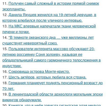
11.
Получен самый сложный в истории прямой снимок
экзопланеты.
12.
Данила Якушев женился на 19-летней девушке, в
которую влюбился после уличного интервью.
13.
На МКС впервые напечатали ткани человеческой
печени и почки.
14.
"В темноте океанского дна … уже миллионы лет
существует невероятный союз.
15.
Пользователи интернета массово обсуждают 23-
летнюю россиянку Соня золоеву, называя ее
обладательницей самого гармоничного телосложения в
индустрии.
16.
Сокровища острова Монте-кристо.
17.
Шесть актёров, которых любила вся страна.
18.
Германия планирует поднять пенсионный возраст до
70 лет.
19.
В ленинградской области археологи могильник эпохи
викингов обнаружили.
20.
Кажется, что в небе зависла гигантская алая медуза,