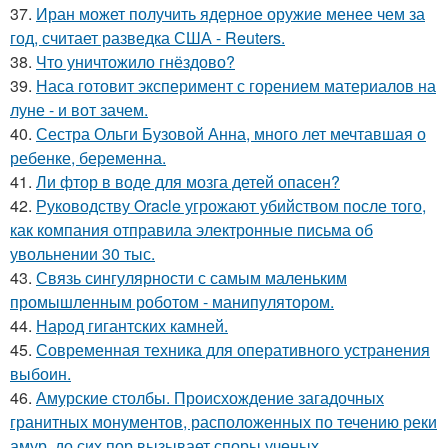
37.
Иран может получить ядерное оружие менее чем за
год, считает разведка США - Reuters.
38.
Что уничтожило гнёздово?
39.
Наса готовит эксперимент с горением материалов на
луне - и вот зачем.
40.
Сестра Ольги Бузовой Анна, много лет мечтавшая о
ребенке, беременна.
41.
Ли фтор в воде для мозга детей опасен?
42.
Руководству Oracle угрожают убийством после того,
как компания отправила электронные письма об
увольнении 30 тыс.
43.
Связь сингулярности с самым маленьким
промышленным роботом - манипулятором.
44.
Народ гигантских камней.
45.
Современная техника для оперативного устранения
выбоин.
46.
Амурские столбы. Происхождение загадочных
гранитных монументов, расположенных по течению реки
амур, до сих пор вызывает споры ученых.