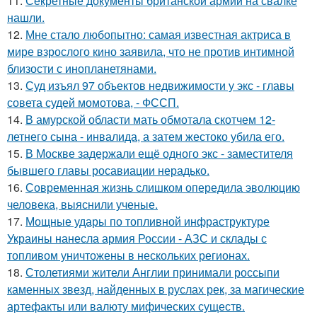
11.
Секретные документы британской армии на свалке
нашли.
12.
Мне стало любопытно: самая известная актриса в
мире взрослого кино заявила, что не против интимной
близости с инопланетянами.
13.
Суд изъял 97 объектов недвижимости у экс - главы
совета судей момотова, - ФССП.
14.
В амурской области мать обмотала скотчем 12-
летнего сына - инвалида, а затем жестоко убила его.
15.
В Москве задержали ещё одного экс - заместителя
бывшего главы росавиации нерадько.
16.
Современная жизнь слишком опередила эволюцию
человека, выяснили ученые.
17.
Мощные удары по топливной инфраструктуре
Украины нанесла армия России - АЗС и склады с
топливом уничтожены в нескольких регионах.
18.
Столетиями жители Англии принимали россыпи
каменных звезд, найденных в руслах рек, за магические
артефакты или валюту мифических существ.