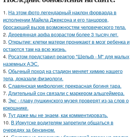
1.
На этом фото легендарный наклон форварда в
исполнении Майкла Джексона и его танцоров,
бросающий вызов возможностям человеческого тела.
2.
Деревянная арфа возрастом более 3 тысяч лет.
3.
Открытие: клетки матери проникают в мозг ребенка и
остаются там на всю жизнь.
4.
Росатом представил реактор "Шельф - М" для малых
наземных АЭС.
5.
Обычный поход на стадион меняет химию нашего
тела, доказали физиологи.
6.
Славянская мифология: прекрасная богиня тара.
7.
Длительный сон связали с маркером альцгеймера.
8.
Экс - главу пушкинского музея проверят из-за слов о
кокошнике.
9.
Тут даже мы не знаем, как комментировать.
10.
В Иркутске водителям запретили общаться в
очередях за бензином.