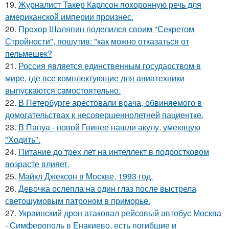
19.
Журналист Такер Карлсон похоронную речь для
американской империи произнес.
20.
Прохор Шаляпин поделился своим "Секретом
Стройности", пошутив: "как можно отказаться от
пельмешек?
21.
Россия является единственным государством в
мире, где все комплектующие для авиатехники
выпускаются самостоятельно.
22.
В Петербурге арестовали врача, обвиняемого в
домогательствах к несовершеннолетней пациентке.
23.
В Папуа - новой Гвинее нашли акулу, умеющую
"Ходить".
24.
Питание до трех лет на интеллект в подростковом
возрасте влияет.
25.
Майкл Джексон в Москве, 1993 год.
26.
Девочка ослепла на один глаз после выстрела
светошумовым патроном в приморье.
27.
Украинский дрон атаковал рейсовый автобус Москва
- Симферополь в Енакиево, есть погибшие и