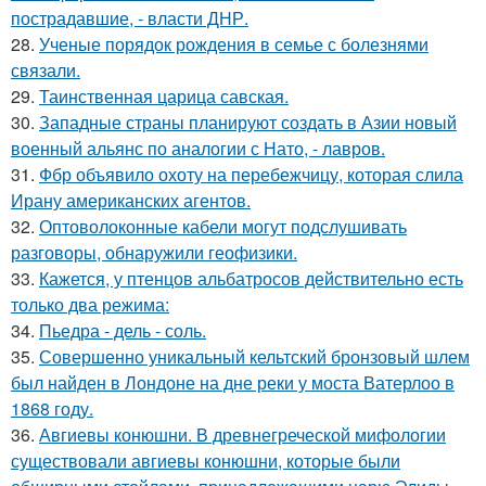
пострадавшие, - власти ДНР.
28.
Ученые порядок рождения в семье с болезнями
связали.
29.
Таинственная царица савская.
30.
Западные страны планируют создать в Азии новый
военный альянс по аналогии с Нато, - лавров.
31.
Фбр объявило охоту на перебежчицу, которая слила
Ирану американских агентов.
32.
Оптоволоконные кабели могут подслушивать
разговоры, обнаружили геофизики.
33.
Кажется, у птенцов альбатросов действительно есть
только два режима:
34.
Пьедра - дель - соль.
35.
Совершенно уникальный кельтский бронзовый шлем
был найден в Лондоне на дне реки у моста Ватерлоо в
1868 году.
36.
Авгиевы конюшни. В древнегреческой мифологии
существовали авгиевы конюшни, которые были