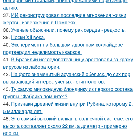
обширными стойлами, принадлежащими царю Элиды
авгию.
37.
ИИ реконструировал последние мгновения жизни
жертвы извержения в Помпеях.
38.
Ученые объяснили, почему рак сердца - редкость.
39.
Носки XII века.
40.
Эксперимент на большом адронном коллайдере
подтвердил неделимость кварков.
41.
В Бразилии исследовательницу арестовали за кражу
вирусов из лаборатории.
42.
На фото знаменитый асуанский обелиск, до сих пор
вызывающий интерес ученых - египтологов.
43.
Ту самую миловидную блондинку из первого состава
группы "Фабрика помните"?
44.
Признаки древней жизни внутри Рубина, которому 2,
5 миллиарда лет.
45.
Это самый высокий вулкан в солнечной системе: его
высота составляет около 22 км, а диаметр - примерно
600 км.